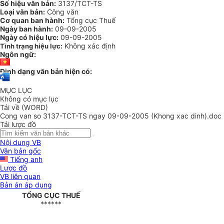
Số hiệu văn bản:
3137/TCT-TS
Loại văn bản:
Công văn
Cơ quan ban hành:
Tổng cục Thuế
Ngày ban hành:
09-09-2005
Ngày có hiệu lực:
09-09-2005
Không xác định
Tình trạng hiệu lực:
Ngôn ngữ:
Định dạng văn bản hiện có:
MỤC LỤC
Không có mục lục
Tải về (WORD)
Cong van so 3137-TCT-TS ngay 09-09-2005 (Khong xac dinh).doc
Tải lược đồ
Nội dung VB
Văn bản gốc
Tiếng anh
Lược đồ
VB liên quan
Bản án áp dụng
TỔNG CỤC THUẾ
******