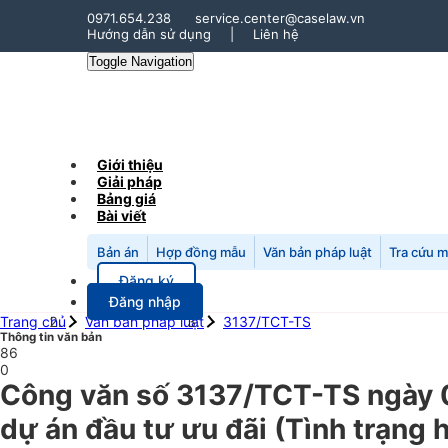
0971.654.238
service.center@caselaw.vn
Hướng dẫn sử dụng
|
Liên hệ
Toggle Navigation
Giới thiệu
Giải pháp
Bảng giá
Bài viết
Bản án
Hợp đồng mẫu
Văn bản pháp luật
Tra cứu 
Đăng ký
Đăng nhập
Trang chủ
Văn bản pháp luật
3137/TCT-TS
Thông tin văn bản
86
0
Công văn số 3137/TCT-TS ngày 0
dự án đầu tư ưu đãi (Tình trạng 