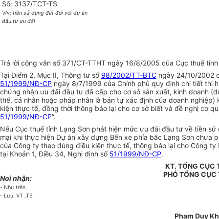
Số: 3137/TCT-TS
V/v: tiền sử dụng đất đối với dự án
đầu tư ưu đãi
Trả lời công văn số 371/CT-TTHT ngày 16/8/2005 của Cục thuế tỉnh L
Tại Điểm 2, Mục II, Thông tư số
98/2002/TT-BTC
ngày 24/10/2002 củ
51/1999/NĐ-CP
ngày 8/7/1999 của Chính phủ quy định chi tiết thi 
chứng nhận ưu đãi đầu tư đã cấp cho cơ sở sản xuất, kinh doanh (
thể, cá nhân hoặc pháp nhân là bản tự xác định của doanh nghiệp) k
kiện thực tế, đồng thời thông báo lại cho cơ sở biết và đề nghị cơ 
51/1999/NĐ-CP
”.
Nếu Cục thuế tỉnh Lạng Sơn phát hiện mức ưu đãi đầu tư về tiền s
mại khi thực hiện Dự án xây dựng Bến xe phía bắc Lạng Sơn chưa phù
của Công ty theo đúng điều kiện thực tế, thông báo lại cho Công ty
tại Khoản 1, Điều 34, Nghị định số
51/1999/NĐ-CP
.
KT. TỔNG CỤC
PHÓ TỔNG CỤC
Nơi nhận:
- Như trên,
- Lưu: VT ,TS
Phạm Duy K