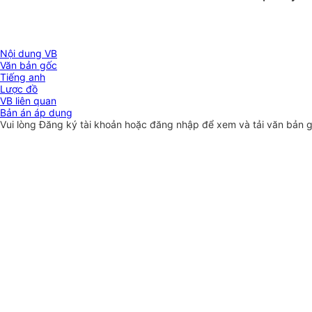
Nội dung VB
Văn bản gốc
Tiếng anh
Lược đồ
VB liên quan
Bản án áp dụng
Vui lòng
Đăng ký
tài khoản hoặc
đăng nhập
để xem và tải văn bản 