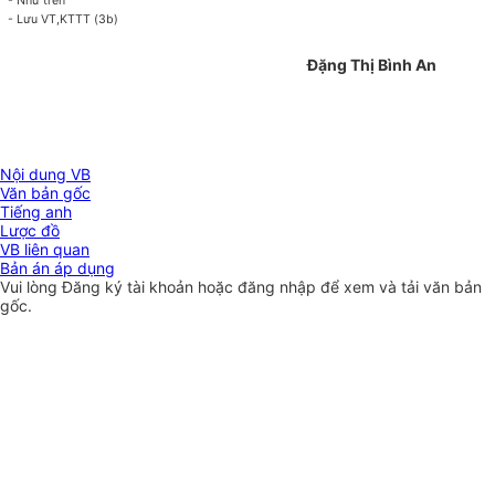
- Như trên
- Lưu VT,KTTT (3b)
Đặng Thị Bình An
Nội dung VB
Văn bản gốc
Tiếng anh
Lược đồ
VB liên quan
Bản án áp dụng
Vui lòng
Đăng ký
tài khoản hoặc
đăng nhập
để xem và tải văn bản
gốc.