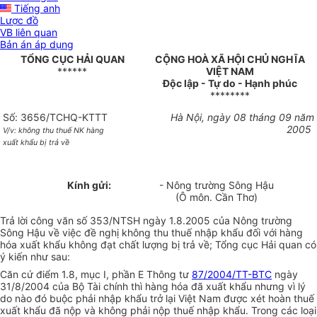
Tiếng anh
Lược đồ
VB liên quan
Bản án áp dụng
TỔNG CỤC HẢI QUAN
CỘNG HOÀ XÃ HỘI CHỦ NGHĨA
******
VIỆT NAM
Độc lập - Tự do - Hạnh phúc
********
Số: 3656/TCHQ-KTTT
Hà Nội, ngày 08 tháng 09 năm
2005
V/v: không thu thuế NK hàng
xuất khẩu bị trả về
Kính gửi:
- Nông trường Sông Hậu
(Ô môn. Cần Thơ)
Trả lời công văn số 353/NTSH ngày 1.8.2005 của Nông trường
Sông Hậu về việc đề nghị không thu thuế nhập khẩu đối với hàng
hóa xuất khẩu không đạt chất lượng bị trả về; Tổng cục Hải quan có
ý kiến như sau:
Căn cứ điểm 1.8, mục I, phần E Thông tư
87/2004/TT-BTC
ngày
31/8/2004 của Bộ Tài chính thì hàng hóa đã xuất khẩu nhưng vì lý
do nào đó buộc phải nhập khẩu trở lại Việt Nam được xét hoàn thuế
xuất khẩu đã nộp và không phải nộp thuế nhập khẩu. Trong các loại