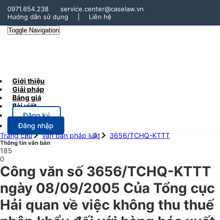
0971.654.238
service.center@caselaw.vn
Hướng dẫn sử dụng
|
Liên hệ
Toggle Navigation
Giới thiệu
Giải pháp
Bảng giá
Bài viết
Đăng ký
Đăng nhập
Trang chủ
Văn bản pháp luật
3656/TCHQ-KTTT
Thông tin văn bản
185
0
Công văn số 3656/TCHQ-KTTT
ngày 08/09/2005 Của Tổng cục
Hải quan về việc không thu thuế