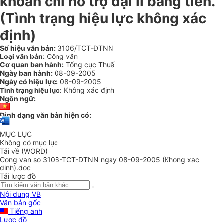
khoản chi hỗ trợ đại lí bằng tiền.
(Tình trạng hiệu lực không xác
định)
Số hiệu văn bản:
3106/TCT-ĐTNN
Loại văn bản:
Công văn
Cơ quan ban hành:
Tổng cục Thuế
Ngày ban hành:
08-09-2005
Ngày có hiệu lực:
08-09-2005
Không xác định
Tình trạng hiệu lực:
Ngôn ngữ:
Định dạng văn bản hiện có:
MỤC LỤC
Không có mục lục
Tải về (WORD)
Cong van so 3106-TCT-DTNN ngay 08-09-2005 (Khong xac
dinh).doc
Tải lược đồ
Nội dung VB
Văn bản gốc
Tiếng anh
Lược đồ