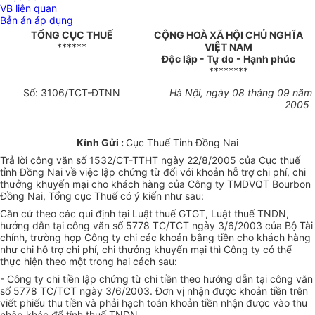
VB liên quan
Bản án áp dụng
TỔNG CỤC THUẾ
CỘNG HOÀ XÃ HỘI CHỦ NGHĨA
******
VIỆT NAM
Độc lập - Tự do - Hạnh phúc
********
Số: 3106/TCT-ĐTNN
Hà Nội, ngày 08 tháng 09 năm
2005
Kính Gửi :
Cục Thuế Tỉnh Đồng Nai
Trả lời công văn số 1532/CT-TTHT ngày 22/8/2005 của Cục thuế
tỉnh Đồng Nai về việc lập chứng từ đối với khoản hỗ trợ chi phí, chi
thưởng khuyến mại cho khách hàng của Công ty TMDVQT Bourbon
Đồng Nai, Tổng cục Thuế có ý kiến như sau:
Căn cứ theo các qui định tại Luật thuế GTGT, Luật thuế TNDN,
hướng dẫn tại công văn số 5778 TC/TCT ngày 3/6/2003 của Bộ Tài
chính, trường hợp Công ty chi các khoản bằng tiền cho khách hàng
như chi hỗ trợ chi phí, chi thưởng khuyến mại thì Công ty có thể
thực hiện theo một trong hai cách sau:
- Công ty chi tiền lập chứng từ chi tiền theo hướng dẫn tại công văn
số 5778 TC/TCT ngày 3/6/2003. Đơn vị nhận được khoản tiền trên
viết phiếu thu tiền và phải hạch toán khoản tiền nhận được vào thu
nhập khác để tính thuế TNDN.