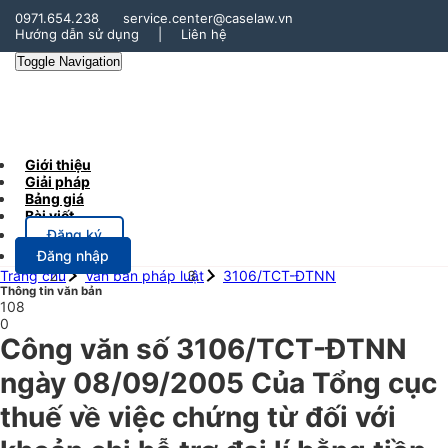
0971.654.238
service.center@caselaw.vn
Hướng dẫn sử dụng
|
Liên hệ
Toggle Navigation
Giới thiệu
Giải pháp
Bảng giá
Bài viết
Đăng ký
Đăng nhập
Trang chủ
Văn bản pháp luật
3106/TCT-ĐTNN
Thông tin văn bản
108
0
Công văn số 3106/TCT-ĐTNN
ngày 08/09/2005 Của Tổng cục
thuế về việc chứng từ đối với