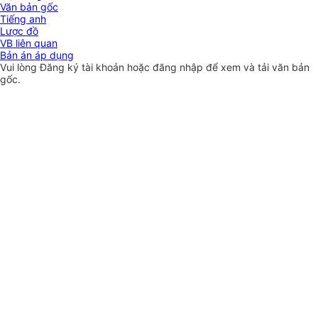
Văn bản gốc
Tiếng anh
Lược đồ
VB liên quan
Bản án áp dụng
Vui lòng
Đăng ký
tài khoản hoặc
đăng nhập
để xem và tải văn bản
gốc.