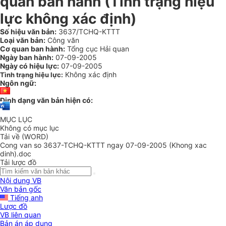
quan ban hành (Tình trạng hiệu
lực không xác định)
Số hiệu văn bản:
3637/TCHQ-KTTT
Loại văn bản:
Công văn
Cơ quan ban hành:
Tổng cục Hải quan
Ngày ban hành:
07-09-2005
Ngày có hiệu lực:
07-09-2005
Không xác định
Tình trạng hiệu lực:
Ngôn ngữ:
Định dạng văn bản hiện có:
MỤC LỤC
Không có mục lục
Tải về (WORD)
Cong van so 3637-TCHQ-KTTT ngay 07-09-2005 (Khong xac
dinh).doc
Tải lược đồ
Nội dung VB
Văn bản gốc
Tiếng anh
Lược đồ
VB liên quan
Bản án áp dụng