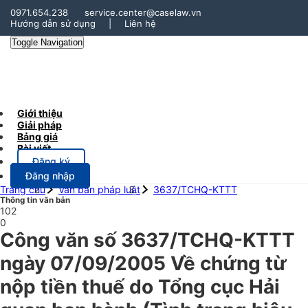
0971.654.238
service.center@caselaw.vn
Hướng dẫn sử dụng
|
Liên hệ
Toggle Navigation
Giới thiệu
Giải pháp
Bảng giá
Bài viết
Đăng ký
Đăng nhập
Trang chủ
Văn bản pháp luật
3637/TCHQ-KTTT
Thông tin văn bản
102
0
Công văn số 3637/TCHQ-KTTT
ngày 07/09/2005 Về chứng từ
nộp tiền thuế do Tổng cục Hải