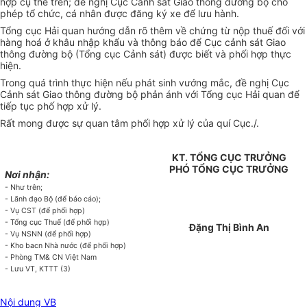
hợp cụ thể trên; đề nghị Cục Cảnh sát Giao thông đường bộ cho
phép tổ chức, cá nhân được đăng ký xe để lưu hành.
Tổng cục Hải quan hướng dẫn rõ thêm về chứng từ nộp thuế đối với
hàng hoá ở khâu nhập khẩu và thông báo để Cục cảnh sát Giao
thông đường bộ (Tổng cục Cảnh sát) được biết và phối hợp thực
hiện.
Trong quá trình thực hiện nếu phát sinh vướng mắc, đề nghị Cục
Cảnh sát Giao thông đường bộ phản ánh với Tổng cục Hải quan để
tiếp tục phố hợp xử lý.
Rất mong được sự quan tâm phối hợp xử lý của quí Cục./.
KT. TỔNG CỤC TRƯỞNG
PHÓ TỔNG CỤC TRƯỞNG
Nơi nhận:
- Như trên;
- Lãnh đạo Bộ (để báo cáo);
- Vụ CST (để phối hợp)
- Tổng cục Thuế (để phối hợp)
Đặng Thị Bình An
- Vụ NSNN (để phối hợp)
- Kho bacn Nhà nước (để phối hợp)
- Phòng TM& CN Việt Nam
- Lưu VT, KTTT (3)
Nội dung VB