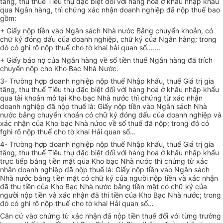
tăng, thu thuế Tiêu thụ đặc biệt đối với hàng hoá ở khâu nhập khẩu
qua Ngân hàng, thì chứng xác nhận doanh nghiệp đã nộp thuế bao
gồm:
+ Giấy nộp tiền vào Ngân sách Nhà nước Bằng chuyển khoản, có
chữ ký đóng dấu của doanh nghiệp, chữ ký của Ngân hàng; trong
đó có ghi rõ nộp thuế cho tờ khai hải quan số…….
+ Giấy báo nợ của Ngân hàng về số tiền thuế Ngân hàng đã trích
chuyển nộp cho Kho Bạc Nhà Nước.
3- Trường hợp doanh nghiệp nộp thuế Nhập khẩu, thuế Giá trị gia
tăng, thu thuế Tiêu thụ đặc biệt đối với hàng hoá ở khâu nhập khẩu
qua tài khoản mở tại Kho bạc Nhà nước thì chứng từ xác nhận
doanh nghiệp đã nộp thuế là: Giấy nộp tiền vào Ngân sách Nhà
nước bằng chuyển khoản có chữ ký đóng dấu của doanh nghiệp và
xác nhận của Kho bạc Nhà nứoc về số thuế đã nộp; trong đó có
fghi rõ nộp thuế cho tờ khai Hải quan số…
4- Trường hợp doanh nghiệp nộp thuế Nhập khẩu, thuế Giá trị gia
tăng, thu thuế Tiêu thụ đặc biệt đối với hàng hoá ở khâu nhập khẩu
trực tiếp bằng tiền mặt qua Kho bạc Nhà nước thì chứng từ xác
nhận doanh nghiệp đã nộp thuế là: Giấy nộp tiền vào Ngân sách
Nhà nước bằng tiền mặt có chữ ký của người nộp tiền và xác nhận
đã thu tiền của Kho Bạc Nhà nước bằng tiền mặt có chữ ký của
người nộp tiền và xác nhận đã thi tiền của Kho Bạc Nhà nước; trong
đó có ghi rõ nộp thuế cho tờ khai Hải quan số…
Căn cứ vào chứng từ xác nhận đã nộp tiền thuế đối với từng trường