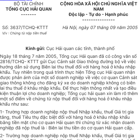
BỘ TÀI CHÍNH
CỘNG HÒA XÃ HỘI CHỦ NGHĨA VIỆT
TỔNG CỤC HẢI QUAN
NAM
-------
Độc lập - Tự do - Hạnh phúc
---------------
Số: 3637/TCHQ-KTTT
Hà Nội, ngày 07 tháng 09 năm 2005
V/v : Chứng từ nộp tiền thuế
Kính gửi:
Cục Hải quan các tỉnh, thành phố
Ngày 18 tháng 7 năm 2005, Tổng cục Hải quan đã có công văn số
2816/TCHQ- KTTT gửi Cục Cảnh sát Giao thông đường bộ về việc
hướng dẫn sử dụng Biên lai thu thuế đối với hàng hoá ở khâu nhập
khẩu. Tuy nhiên trong quá trình thực hiện Tổng cục Hải quan nhận
được phản ánh của một số doanh nghiệp về việc cơ quan Cảnh sát
giao thông không cho đăng ký xe do doanh nghiệp không có biên
lai thu thuế ở khâu nhập khẩu. Để thực hiện thông nhất và tạo điều
kiện thuận lợi cho doanh nghiệp; Tổng cục hải quan xin làm rõ thêm
một số điểm về chứng từ nộp thuế đối với hàng hoá ở khâu nhập
khẩu như sau:
1- Trường hợp doanh nghiệp nộp thuế Nhập khẩu, thuế Giá trị gia
tăng, thuế Tiêu thụ đặc biệt đối với hàng hoá ở khâu nhập khẩu
bằng tiền mặt cho cơ quan Hải quan thì chứng từ xác nhận doanh
nghiệp đã nộp thuế là : Biên lai thu tiền do cơ quan Hải quan cấp.
2- Trường hợp doanh nghiệp nộp thuế Nhập khẩu, thuế Giá trị gia