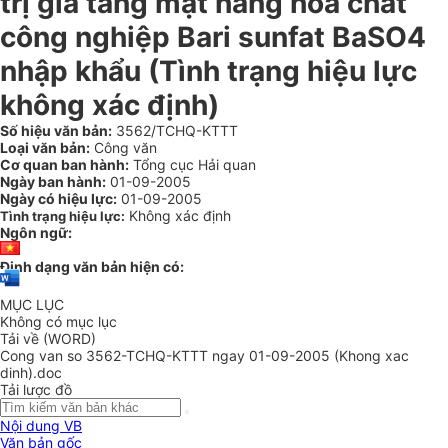
trị gia tăng mặt hàng hóa chất
công nghiệp Bari sunfat BaSO4
nhập khẩu (Tình trạng hiệu lực
không xác định)
Số hiệu văn bản:
3562/TCHQ-KTTT
Loại văn bản:
Công văn
Cơ quan ban hành:
Tổng cục Hải quan
Ngày ban hành:
01-09-2005
Ngày có hiệu lực:
01-09-2005
Không xác định
Tình trạng hiệu lực:
Ngôn ngữ:
Định dạng văn bản hiện có:
MỤC LỤC
Không có mục lục
Tải về (WORD)
Cong van so 3562-TCHQ-KTTT ngay 01-09-2005 (Khong xac
dinh).doc
Tải lược đồ
Nội dung VB
Văn bản gốc