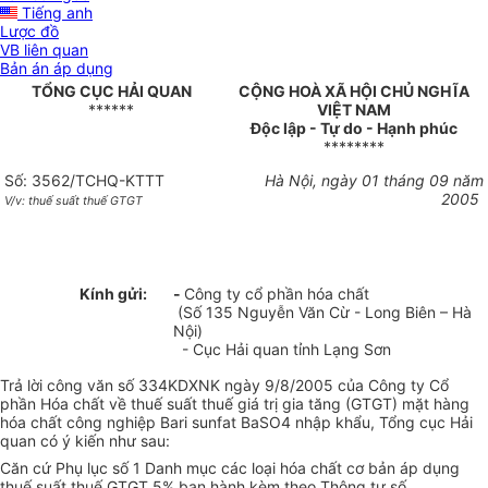
Tiếng anh
Lược đồ
VB liên quan
Bản án áp dụng
TỔNG CỤC HẢI QUAN
CỘNG HOÀ XÃ HỘI CHỦ NGHĨA
******
VIỆT NAM
Độc lập - Tự do - Hạnh phúc
********
Số: 3562/TCHQ-KTTT
Hà Nội, ngày 01 tháng 09 năm
2005
V/v: thuế suất thuế GTGT
Kính gửi:
-
Công ty cổ phần hóa chất
(Số 135 Nguyễn Văn Cừ - Long Biên – Hà
Nội)
- Cục Hải quan tỉnh Lạng Sơn
Trả lời công văn số 334KDXNK ngày 9/8/2005 của Công ty Cổ
phần Hóa chất về thuế suất thuế giá trị gia tăng (GTGT) mặt hàng
hóa chất công nghiệp Bari sunfat BaSO4 nhập khẩu, Tổng cục Hải
quan có ý kiến như sau:
Căn cứ Phụ lục số 1 Danh mục các loại hóa chất cơ bản áp dụng
thuế suất thuế GTGT 5% ban hành kèm theo Thông tư số