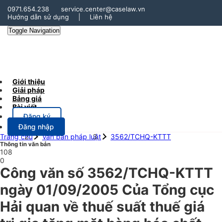
0971.654.238
service.center@caselaw.vn
Hướng dẫn sử dụng
|
Liên hệ
Toggle Navigation
Giới thiệu
Giải pháp
Bảng giá
Bài viết
Đăng ký
Đăng nhập
Trang chủ
Văn bản pháp luật
3562/TCHQ-KTTT
Thông tin văn bản
108
0
Công văn số 3562/TCHQ-KTTT
ngày 01/09/2005 Của Tổng cục
Hải quan về thuế suất thuế giá