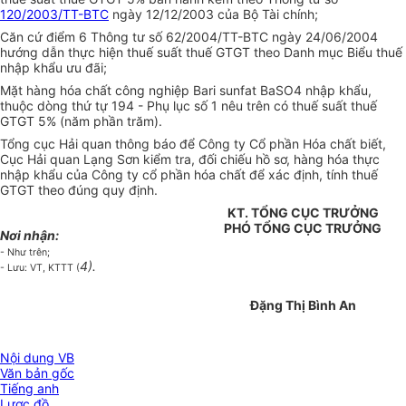
120/2003/TT-BTC
ngày 12/12/2003 của Bộ Tài chính;
Căn cứ điểm 6 Thông tư số 62/2004/TT-BTC ngày 24/06/2004
hướng dẫn thực hiện thuế suất thuế GTGT theo Danh mục Biểu thuế
nhập khẩu ưu đãi;
Mặt hàng hóa chất công nghiệp Bari sunfat BaSO4 nhập khẩu,
thuộc dòng thứ tự 194 - Phụ lục số 1 nêu trên có thuế suất thuế
GTGT 5% (năm phần trăm).
Tổng cục Hải quan thông báo để Công ty Cổ phần Hóa chất biết,
Cục Hải quan Lạng Sơn kiểm tra, đối chiếu hồ sơ, hàng hóa thực
nhập khẩu của Công ty cổ phần hóa chất để xác định, tính thuế
GTGT theo đúng quy định.
KT. TỔNG CỤC TRƯỞNG
PHÓ TỔNG CỤC TRƯỞNG
Nơi nhận:
- Như trên;
4).
- Lưu: VT, KTTT (
Đặng Thị Bình An
Nội dung VB
Văn bản gốc
Tiếng anh
Lược đồ