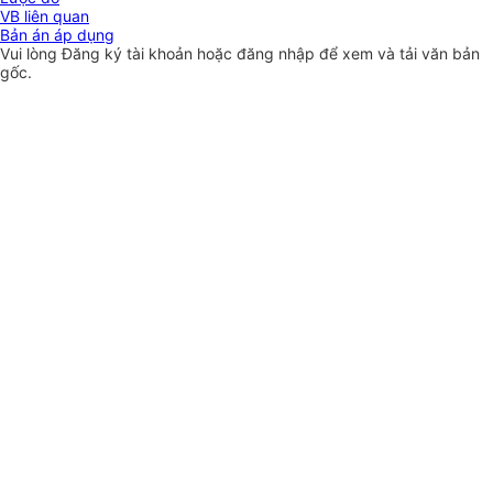
VB liên quan
Bản án áp dụng
Vui lòng
Đăng ký
tài khoản hoặc
đăng nhập
để xem và tải văn bản
gốc.