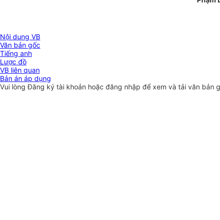
Nội dung VB
Văn bản gốc
Tiếng anh
Lược đồ
VB liên quan
Bản án áp dụng
Vui lòng
Đăng ký
tài khoản hoặc
đăng nhập
để xem và tải văn bản 