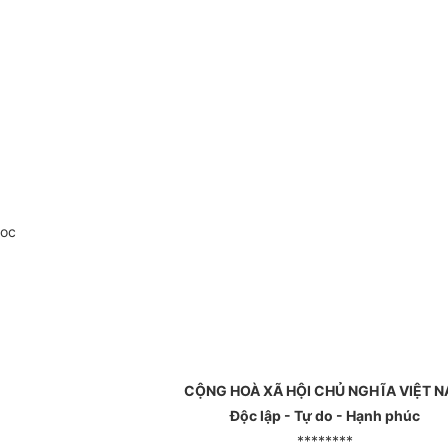
doc
CỘNG HOÀ XÃ HỘI CHỦ NGHĨA VIỆT 
Độc lập - Tự do - Hạnh phúc
********