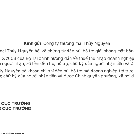
Kính gửi:
Công ty thương mại Thủy Nguyên
ại Thủy Nguyên hỏi về chứng từ đền bù, hỗ trợ giải phóng mặt bằng
2/2003 của Bộ Tài chính hướng dẫn về thuế thu nhập doanh nghiệp qu
a người nhận; số tiền đền bù, hỗ trợ; chữ ký của người nhận tiền và
 Nguyên có khoản chi phí đền bù, hỗ trợ mà doanh nghiệp trả trực t
 trợ; chữ ký của người nhận tiền và được Chính quyền phường, xã nơi 
G CỤC TRƯỞNG
G CỤC TRƯỞNG
Duy Khương