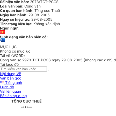
Số hiệu văn bản:
2973/TCT-PCCS
Loại văn bản:
Công văn
Cơ quan ban hành:
Tổng cục Thuế
Ngày ban hành:
29-08-2005
Ngày có hiệu lực:
29-08-2005
Không xác định
Tình trạng hiệu lực:
Ngôn ngữ:
Định dạng văn bản hiện có:
MỤC LỤC
Không có mục lục
Tải về (WORD)
Cong van so 2973-TCT-PCCS ngay 29-08-2005 (Khong xac dinh).
Tải lược đồ
Nội dung VB
Văn bản gốc
Tiếng anh
Lược đồ
VB liên quan
Bản án áp dụng
TỔNG CỤC THUẾ
******