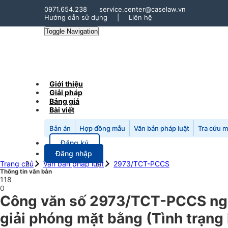
0971.654.238
service.center@caselaw.vn
Hướng dẫn sử dụng
|
Liên hệ
Toggle Navigation
Giới thiệu
Giải pháp
Bảng giá
Bài viết
Bản án
Hợp đồng mẫu
Văn bản pháp luật
Tra cứu 
Đăng ký
Đăng nhập
Trang chủ
Văn bản pháp luật
2973/TCT-PCCS
Thông tin văn bản
118
0
Công văn số 2973/TCT-PCCS ngà
giải phóng mặt bằng (Tình trạng 