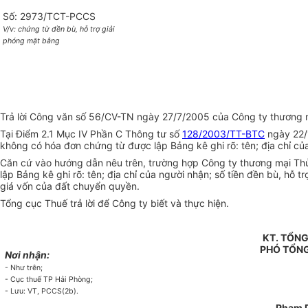
Số: 2973/TCT-PCCS
V/v: chứng từ đền bù, hỗ trợ giải
phóng mặt bằng
Trả lời Công văn số 56/CV-TN ngày 27/7/2005 của Công ty thương m
Tại Điểm 2.1 Mục IV Phần C Thông tư số
128/2003/TT-BTC
ngày 22/1
không có hóa đơn chứng từ được lập Bảng kê ghi rõ: tên; địa chỉ củ
Căn cứ vào hướng dẫn nêu trên, trường hợp Công ty thương mại Thủy
lập Bảng kê ghi rõ: tên; địa chỉ của người nhận; số tiền đền bù, hỗ
giá vốn của đất chuyển quyền.
Tổng cục Thuế trả lời để Công ty biết và thực hiện.
KT. TỔN
PHÓ TỔN
Nơi nhận:
- Như trên;
- Cục thuế TP Hải Phòng;
- Lưu: VT, PCCS(2b).
Phạm 