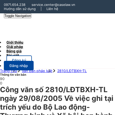
0971.654.238
service.center@caselaw.vn
Hướng dẫn sử dụng
|
Liên hệ
Toggle Navigation
Giới thiệu
Giải pháp
Bảng giá
Bài viết
Đăng ký
Đăng nhập
Trang chủ
Văn bản pháp luật
2810/LĐTBXH-TL
Thông tin văn bản
90
0
Công văn số 2810/LĐTBXH-TL
ngày 29/08/2005 Về việc ghi tại
trích yếu do Bộ Lao động-