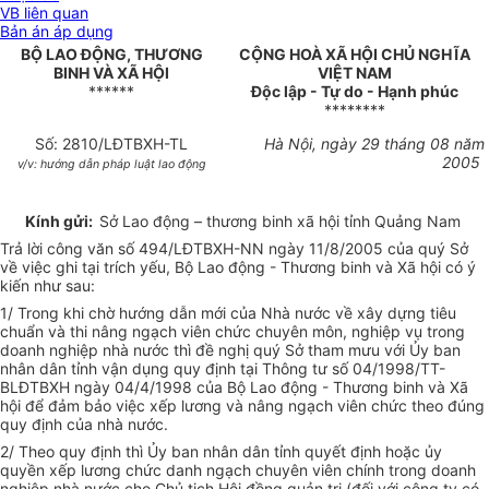
VB liên quan
Bản án áp dụng
BỘ LAO ĐỘNG, THƯƠNG
CỘNG HOÀ XÃ HỘI CHỦ NGHĨA
BINH VÀ XÃ HỘI
VIỆT NAM
******
Độc lập - Tự do - Hạnh phúc
********
Số: 2810/LĐTBXH-TL
Hà Nội, ngày 29 tháng 08 năm
2005
v/v: hướng dẫn pháp luật lao động
Kính gửi:
Sở Lao động – thương binh xã hội tỉnh Quảng Nam
Trả lời công văn số 494/LĐTBXH-NN ngày 11/8/2005 của quý Sở
về việc ghi tại trích yếu, Bộ Lao động - Thương binh và Xã hội có ý
kiến như sau:
1/ Trong khi chờ hướng dẫn mới của Nhà nước về xây dựng tiêu
chuẩn và thi nâng ngạch viên chức chuyên môn, nghiệp vụ trong
doanh nghiệp nhà nước thì đề nghị quý Sở tham mưu với Ủy ban
nhân dân tỉnh vận dụng quy định tại Thông tư số 04/1998/TT-
BLĐTBXH ngày 04/4/1998 của Bộ Lao động - Thương binh và Xã
hội để đảm bảo việc xếp lương và nâng ngạch viên chức theo đúng
quy định của nhà nước.
2/ Theo quy định thì Ủy ban nhân dân tỉnh quyết định hoặc ủy
quyền xếp lương chức danh ngạch chuyên viên chính trong doanh
nghiệp nhà nước cho Chủ tịch Hội đồng quản trị (đối với công ty có