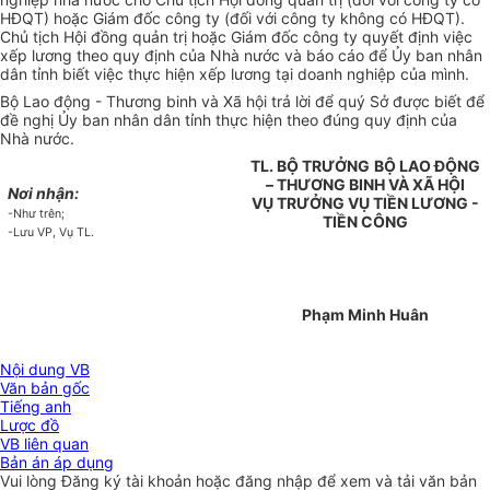
HĐQT) hoặc Giám đốc công ty (đối với công ty không có HĐQT).
Chủ tịch Hội đồng quản trị hoặc Giám đốc công ty quyết định việc
xếp lương theo quy định của Nhà nước và báo cáo để Ủy ban nhân
dân tỉnh biết việc thực hiện xếp lương tại doanh nghiệp của mình.
Bộ Lao động - Thương binh và Xã hội trả lời để quý Sở được biết để
đề nghị Ủy ban nhân dân tỉnh thực hiện theo đúng quy định của
Nhà nước.
TL. BỘ TRƯỞNG
BỘ LAO ĐỘNG
– THƯƠNG BINH VÀ XÃ HỘI
Nơi nhận:
VỤ TRƯỞNG VỤ TIỀN LƯƠNG -
-Như trên;
TIỀN CÔNG
-Lưu VP, Vụ TL.
Phạm Minh Huân
Nội dung VB
Văn bản gốc
Tiếng anh
Lược đồ
VB liên quan
Bản án áp dụng
Vui lòng
Đăng ký
tài khoản hoặc
đăng nhập
để xem và tải văn bản