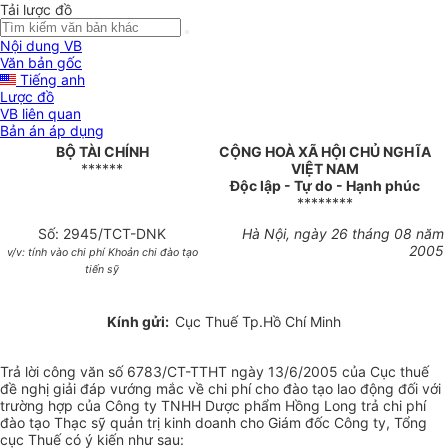
Tải lược đồ
Nội dung VB
Văn bản gốc
Tiếng anh
Lược đồ
VB liên quan
Bản án áp dụng
BỘ TÀI CHÍNH
CỘNG HOÀ XÃ HỘI CHỦ NGHĨA
******
VIỆT NAM
Độc lập - Tự do - Hạnh phúc
********
Số: 2945/TCT-DNK
Hà Nội, ngày 26 tháng 08 năm
2005
v/v: tính vào chi phí Khoản chi đào tạo
tiến sỹ
Kính gửi:
Cục Thuế Tp.Hồ Chí Minh
Trả lời công văn số 6783/CT-TTHT ngày 13/6/2005 của Cục thuế
đề nghị giải đáp vướng mắc về chi phí cho đào tạo lao động đối với
trường hợp của Công ty TNHH Dược phẩm Hồng Long trả chi phí
đào tạo Thạc sỹ quản trị kinh doanh cho Giám đốc Công ty, Tổng
cục Thuế có ý kiến như sau: