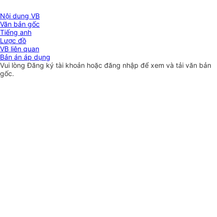
Nội dung VB
Văn bản gốc
Tiếng anh
Lược đồ
VB liên quan
Bản án áp dụng
Vui lòng
Đăng ký
tài khoản hoặc
đăng nhập
để xem và tải văn bản
gốc.