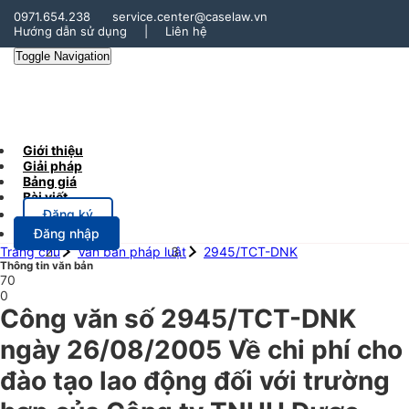
0971.654.238
service.center@caselaw.vn
Hướng dẫn sử dụng
|
Liên hệ
Toggle Navigation
Giới thiệu
Giải pháp
Bảng giá
Bài viết
Đăng ký
Đăng nhập
Trang chủ
Văn bản pháp luật
2945/TCT-DNK
Thông tin văn bản
70
0
Công văn số 2945/TCT-DNK
ngày 26/08/2005 Về chi phí cho
đào tạo lao động đối với trường