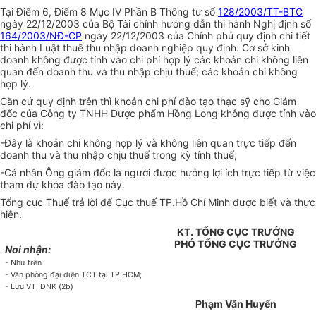
Tại Điểm 6, Điểm 8 Mục IV Phần B Thông tư số
128/2003/TT-BTC
ngày 22/12/2003 của Bộ Tài chính hướng dẫn thi hành Nghị định số
164/2003/NĐ-CP
ngày 22/12/2003 của Chính phủ quy định chi tiết
thi hành Luật thuế thu nhập doanh nghiệp quy định: Cơ sở kinh
doanh không được tính vào chi phí hợp lý các khoản chi không liên
quan đến doanh thu và thu nhập chịu thuế; các khoản chi không
hợp lý.
Căn cứ quy định trên thì khoản chi phí đào tạo thạc sỹ cho Giám
đốc của Công ty TNHH Dược phẩm Hồng Long không được tính vào
chi phí vì:
-Đây là khoản chi không hợp lý và không liên quan trực tiếp đến
doanh thu và thu nhập chịu thuế trong kỳ tính thuế;
-Cá nhân Ông giám đốc là người được hưởng lợi ích trực tiếp từ việc
tham dự khóa đào tạo này.
Tổng cục Thuế trả lời để Cục thuế TP.Hồ Chí Minh được biết và thực
hiện.
KT. TỔNG CỤC TRƯỞNG
PHÓ TỔNG CỤC TRƯỞNG
Nơi nhận:
- Như trên
- Văn phòng đại diện TCT tại TP.HCM;
- Lưu VT, DNK (2b)
Phạm Văn Huyến