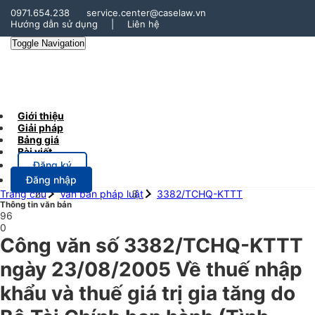
0971.654.238
service.center@caselaw.vn
Hướng dẫn sử dụng
|
Liên hệ
Toggle Navigation
Giới thiệu
Giải pháp
Bảng giá
Bài viết
Đăng ký
Đăng nhập
Trang chủ
Văn bản pháp luật
3382/TCHQ-KTTT
Thông tin văn bản
96
0
Công văn số 3382/TCHQ-KTTT
ngày 23/08/2005 Về thuế nhập
khẩu và thuế giá trị gia tăng do