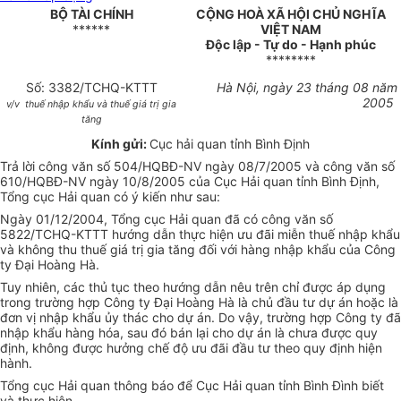
BỘ TÀI CHÍNH
CỘNG HOÀ XÃ HỘI CHỦ NGHĨA
******
VIỆT NAM
Độc lập - Tự do - Hạnh phúc
********
Số: 3382/TCHQ-KTTT
Hà Nội, ngày 23 tháng 08 năm
2005
v/v thuế nhập khẩu và thuế giá trị gia
tăng
Kính gửi:
Cục hải quan tỉnh Bình Định
Trả lời công văn số 504/HQBĐ-NV ngày 08/7/2005 và công văn số
610/HQBĐ-NV ngày 10/8/2005 của Cục Hải quan tỉnh Bình Định,
Tổng cục Hải quan có ý kiến như sau:
Ngày 01/12/2004, Tổng cục Hải quan đã có công văn số
5822/TCHQ-KTTT hướng dẫn thực hiện ưu đãi miễn thuế nhập khẩu
và không thu thuế giá trị gia tăng đối với hàng nhập khẩu của Công
ty Đại Hoàng Hà.
Tuy nhiên, các thủ tục theo hướng dẫn nêu trên chỉ được áp dụng
trong trường hợp Công ty Đại Hoàng Hà là chủ đầu tư dự án hoặc là
đơn vị nhập khẩu ủy thác cho dự án. Do vậy, trường hợp Công ty đã
nhập khẩu hàng hóa, sau đó bán lại cho dự án là chưa được quy
định, không được hưởng chế độ ưu đãi đầu tư theo quy định hiện
hành.
Tổng cục Hải quan thông báo để Cục Hải quan tỉnh Bình Đình biết
và thực hiện.