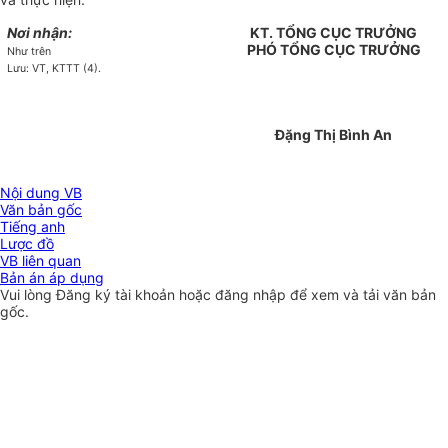
Nơi nhận:
KT. TỔNG CỤC TRƯỞNG
PHÓ TỔNG CỤC TRƯỞNG
Như trên
Lưu: VT, KTTT (4).
Đặng Thị Bình An
Nội dung VB
Văn bản gốc
Tiếng anh
Lược đồ
VB liên quan
Bản án áp dụng
Vui lòng
Đăng ký
tài khoản hoặc
đăng nhập
để xem và tải văn bản
gốc.