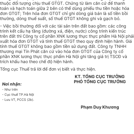
thuộc đối tượng chịu thuế GTGT. Chứng từ làm căn cứ để thanh
toán và hạch toán giữa 2 bên có thể dùng phiếu thu tiền hoặc hóa
đơn GTGT; Trên hóa đơn GTGT chỉ ghi dòng giá bán là số tiền bồi
thường, dòng thuế suất, số thuế GTGT không ghi và gạch bỏ.
- Việc bồi thường đối với các tài sản trên đất bao gồm: các công
trình kết cấu hạ tầng (đường xá, điện, nước) công trình kiến trúc
trên đất thì Công ty cổ phần XNK lương thực thực phẩm Hà Nội phải
xuất hóa đơn GTGT và tính thuế GTGT theo quy định hiện hành. Giá
tính thuế GTGT không bao gồm tiền sử dụng đất. Công ty TNHH
thương mại Tín Phát căn cứ vào hóa đơn GTGT của Công ty cổ
phần XNK lương thực thực phẩm Hà Nội ghi tăng giá trị TSCĐ và
trích khấu hao theo chế độ hiện hành.
Tổng cục Thuế trả lời để đơn vị biết và thực hiện.
KT. TỔNG CỤC TRƯỞNG
PHÓ TỔNG CỤC TRƯỞNG
Nơi nhận:
- Như trên
- Cục thuế TP.Hà Nội
- Lưu VT, PCCS (2b).
Phạm Duy Khương