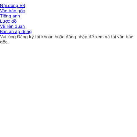
Nội dung VB
Văn bản gốc
Tiếng anh
Lược đồ
VB liên quan
Bản án áp dụng
Vui lòng
Đăng ký
tài khoản hoặc
đăng nhập
để xem và tải văn bản
gốc.