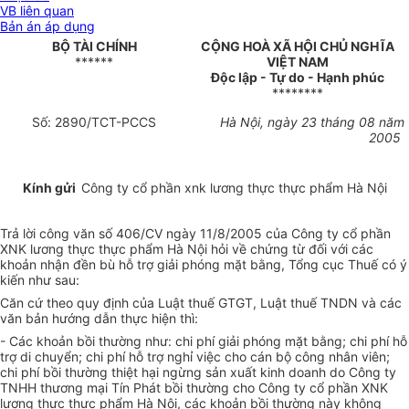
VB liên quan
Bản án áp dụng
BỘ TÀI CHÍNH
CỘNG HOÀ XÃ HỘI CHỦ NGHĨA
******
VIỆT NAM
Độc lập - Tự do - Hạnh phúc
********
Số: 2890/TCT-PCCS
Hà Nội, ngày 23 tháng 08 năm
2005
Kính gửi
Công ty cổ phần xnk lương thực thực phẩm Hà Nội
Trả lời công văn số 406/CV ngày 11/8/2005 của Công ty cổ phần
XNK lương thực thực phẩm Hà Nội hỏi về chứng từ đối với các
khoản nhận đền bù hỗ trợ giải phóng mặt bằng, Tổng cục Thuế có ý
kiến như sau:
Căn cứ theo quy định của Luật thuế GTGT, Luật thuế TNDN và các
văn bản hướng dẫn thực hiện thì:
- Các khoản bồi thường như: chi phí giải phóng mặt bằng; chi phí hỗ
trợ di chuyển; chi phí hỗ trợ nghỉ việc cho cán bộ công nhân viên;
chi phí bồi thường thiệt hại ngừng sản xuất kinh doanh do Công ty
TNHH thương mại Tín Phát bồi thường cho Công ty cổ phần XNK
lương thực thực phẩm Hà Nội, các khoản bồi thường này không