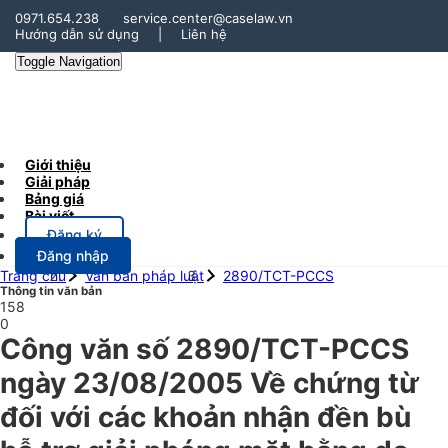
0971.654.238
service.center@caselaw.vn
Hướng dẫn sử dụng
|
Liên hệ
Toggle Navigation
Giới thiệu
Giải pháp
Bảng giá
Bài viết
Đăng ký
Đăng nhập
Trang chủ
Văn bản pháp luật
2890/TCT-PCCS
Thông tin văn bản
158
0
Công văn số 2890/TCT-PCCS
ngày 23/08/2005 Về chứng từ
đối với các khoản nhận đền bù