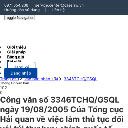
0971.654.238
service.center@caselaw.vn
Hướng dẫn sử dụng
|
Liên hệ
Toggle Navigation
Giới thiệu
Giải pháp
Bảng giá
Bài viết
Đăng ký
Đăng nhập
Trang chủ
Văn bản pháp luật
3346TCHQ/GSQL
Thông tin văn bản
102
0
Công văn số 3346TCHQ/GSQL
ngày 19/08/2005 Của Tổng cục
Hải quan về việc làm thủ tục đối