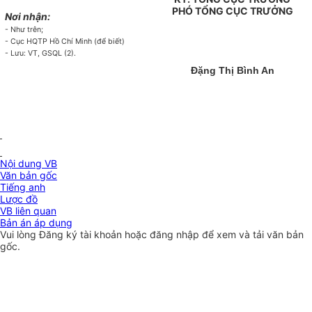
PHÓ TỔNG CỤC TRƯỞNG
Nơi nhận:
- Như trên;
- Cục HQTP Hồ Chí Minh (để biết)
- Lưu: VT, GSQL (2).
Đặng Thị Bình An
Nội dung VB
Văn bản gốc
Tiếng anh
Lược đồ
VB liên quan
Bản án áp dụng
Vui lòng
Đăng ký
tài khoản hoặc
đăng nhập
để xem và tải văn bản
gốc.