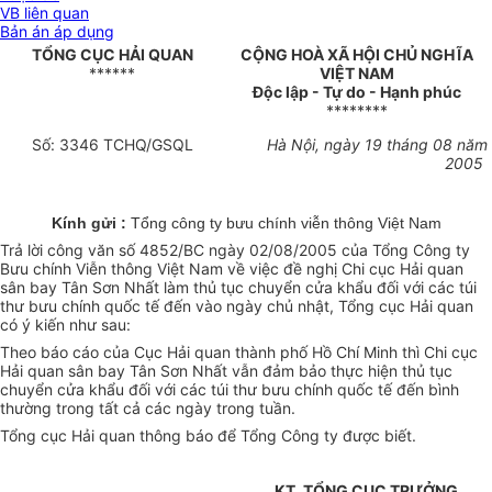
VB liên quan
Bản án áp dụng
TỔNG CỤC HẢI QUAN
CỘNG HOÀ XÃ HỘI CHỦ NGHĨA
******
VIỆT NAM
Độc lập - Tự do - Hạnh phúc
********
Số: 3346 TCHQ/GSQL
Hà Nội, ngày 19 tháng 08 năm
2005
Kính gửi :
Tổng công ty bưu chính viễn thông Việt Nam
Trả lời công văn số 4852/BC ngày 02/08/2005 của Tổng Công ty
Bưu chính Viễn thông Việt Nam về việc đề nghị Chi cục Hải quan
sân bay Tân Sơn Nhất làm thủ tục chuyển cửa khẩu đối với các túi
thư bưu chính quốc tế đến vào ngày chủ nhật, Tổng cục Hải quan
có ý kiến như sau:
Theo báo cáo của Cục Hải quan thành phố Hồ Chí Minh thì Chi cục
Hải quan sân bay Tân Sơn Nhất vẫn đảm bảo thực hiện thủ tục
chuyển cửa khẩu đối với các túi thư bưu chính quốc tế đến bình
thường trong tất cả các ngày trong tuần.
Tổng cục Hải quan thông báo để Tổng Công ty được biết.
KT. TỔNG CỤC TRƯỞNG