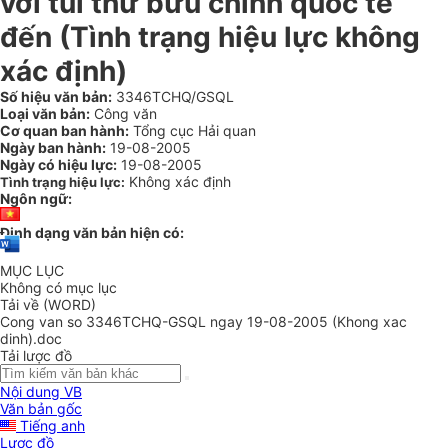
với túi thư bưu chính quốc tế
đến (Tình trạng hiệu lực không
xác định)
Số hiệu văn bản:
3346TCHQ/GSQL
Loại văn bản:
Công văn
Cơ quan ban hành:
Tổng cục Hải quan
Ngày ban hành:
19-08-2005
Ngày có hiệu lực:
19-08-2005
Không xác định
Tình trạng hiệu lực:
Ngôn ngữ:
Định dạng văn bản hiện có:
MỤC LỤC
Không có mục lục
Tải về (WORD)
Cong van so 3346TCHQ-GSQL ngay 19-08-2005 (Khong xac
dinh).doc
Tải lược đồ
Nội dung VB
Văn bản gốc
Tiếng anh
Lược đồ