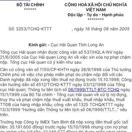
BỘ TÀI CHÍNH
CỘNG HOÀ XÃ HỘI CHỦ NGHĨA
******
VIỆT NAM
Độc lập - Tự do - Hạnh phúc
********
Số: 3253/TCHQ-KTTT
, ngày 16 tháng 08 năm 2005
Kính gửi: -
Cục Hải Quan Tỉnh Long An
Tổng cục Hải quan nhận được công văn số 537/HQLA-NV ngày
21/6/2005 của Cục Hải quan Long An về việc xin xóa nợ phạt chậm
nộp. Tổng cục Hải quan có ý kiến như sau:
Căn cứ công văn số 1150/CP-KHTH ngày 28/9/1998 của Thủ tướng
Chính phủ về việc cho phép miễn phạt do chậm nộp đối với các
Danh nghiệp đã nộp xong tiền thuế nợ đọng trước 15.10.1998; Công
văn hướng dẫn số 4512/TCHQ-KTTT ngày 03/12/1998 của Tổng
cục Hải quan; Thông tư liên tịch số
06/1999/TTLT-BTC-TCHQ
ngày
15/1/1999 của Bộ Tài chính - Tổng cục Hải quan về xử lý nợ đọng,
truy thu và phạt chậm nộp thuế xuất khẩu, thuế nhập khẩu, thuế
TTĐB của hàng nhập khẩu; công văn số 1325 TCHQ/KTTT ngày
13/3/1999 “Hướng dẫn Thông tư liên tịch số 06/1999/TTLT…” nêu
trên.
Trường hợp Công ty IMEX Tam Bình đã nộp xong tiền thuế gốc (số
tiền: 35.191.600 đồng) trước ngày 15/10/1998 nhưng còn nợ phạt
do chậm nộp (số tiền: 12.246.677 đồng) thì được miễn phạt chậm