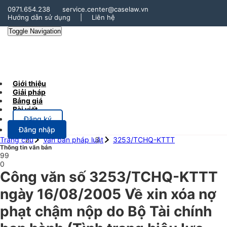
0971.654.238
service.center@caselaw.vn
Hướng dẫn sử dụng
|
Liên hệ
Toggle Navigation
Giới thiệu
Giải pháp
Bảng giá
Bài viết
Đăng ký
Đăng nhập
Trang chủ
Văn bản pháp luật
3253/TCHQ-KTTT
Thông tin văn bản
99
0
Công văn số 3253/TCHQ-KTTT
ngày 16/08/2005 Về xin xóa nợ
phạt chậm nộp do Bộ Tài chính