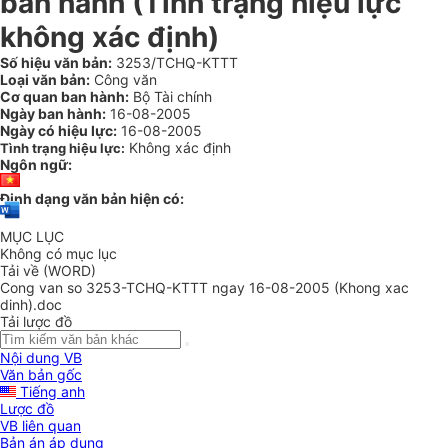
ban hành (Tình trạng hiệu lực
không xác định)
Số hiệu văn bản:
3253/TCHQ-KTTT
Loại văn bản:
Công văn
Cơ quan ban hành:
Bộ Tài chính
Ngày ban hành:
16-08-2005
Ngày có hiệu lực:
16-08-2005
Không xác định
Tình trạng hiệu lực:
Ngôn ngữ:
Định dạng văn bản hiện có:
MỤC LỤC
Không có mục lục
Tải về (WORD)
Cong van so 3253-TCHQ-KTTT ngay 16-08-2005 (Khong xac
dinh).doc
Tải lược đồ
Nội dung VB
Văn bản gốc
Tiếng anh
Lược đồ
VB liên quan
Bản án áp dụng