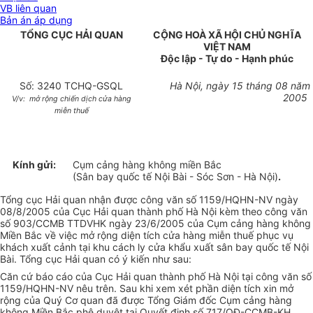
VB liên quan
Bản án áp dụng
TỔNG CỤC HẢI QUAN
CỘNG HOÀ XÃ HỘI CHỦ NGHĨA
VIỆT NAM
Độc lập - Tự do - Hạnh phúc
Số: 3240 TCHQ-GSQL
Hà Nội, ngày 15 tháng 08 năm
2005
V/v: mở rộng chiến dịch cửa hàng
miễn thuế
Kính gửi:
Cụm cảng hàng không miền Bắc
(Sân bay quốc tế Nội Bài - Sóc Sơn - Hà Nội)
.
Tổng cục Hải quan nhận được công văn số 1159/HQHN-NV ngày
08/8/2005 của Cục Hải quan thành phố Hà Nội kèm theo công văn
số 903/CCMB TTDVHK ngày 23/6/2005 của Cụm cảng hàng không
Miền Bắc về việc mở rộng diện tích cửa hàng miễn thuế phục vụ
khách xuất cảnh tại khu cách ly cửa khẩu xuất sân bay quốc tế Nội
Bài. Tổng cục Hải quan có ý kiến như sau:
Căn cứ báo cáo của Cục Hải quan thành phố Hà Nội tại công văn số
1159/HQHN-NV nêu trên. Sau khi xem xét phần diện tích xin mở
rộng của Quý Cơ quan đã được Tổng Giám đốc Cụm cảng hàng
không Miền Bắc phê duyệt tại Quyết định số 717/QĐ-CCMB-KH