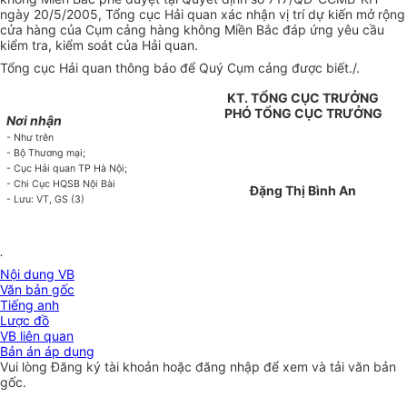
ngày 20/5/2005, Tổng cục Hải quan xác nhận vị trí dự kiến mở rộng
cửa hàng của Cụm cảng hàng không Miền Bắc đáp ứng yêu cầu
kiểm tra, kiểm soát của Hải quan.
Tổng cục Hải quan thông báo để Quý Cụm cảng được biết./.
KT. TỔNG CỤC TRƯỞNG
PHÓ TỔNG CỤC TRƯỞNG
Nơi nhận
- Như trên
- Bộ Thương mại;
- Cục Hải quan TP Hà Nội;
- Chi Cục HQSB Nội Bài
Đặng Thị Bình An
- Lưu: VT, GS (3)
.
Nội dung VB
Văn bản gốc
Tiếng anh
Lược đồ
VB liên quan
Bản án áp dụng
Vui lòng
Đăng ký
tài khoản hoặc
đăng nhập
để xem và tải văn bản
gốc.