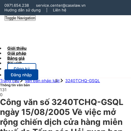
0971.654.238
service.center@caselaw.vn
Hướng dẫn sử dụng
|
Liên hệ
Toggle Navigation
Giới thiệu
Giải pháp
Bảng giá
Bài viết
Đăng ký
Đăng nhập
Trang chủ
Văn bản pháp luật
3240TCHQ-GSQL
Thông tin văn bản
131
0
Công văn số 3240TCHQ-GSQL
ngày 15/08/2005 Về việc mở
rộng chiến dịch cửa hàng miễn