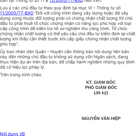
dẫn tại Thông tư số 11 &
12/2005/TT-BXD
nêu trên.
Lưu ý các chủ đầu tư theo quy định tại mục VI – Thông tư số
11/2005/TT-BXD
“Đối với công trình đang xây dựng hoặc đã xây
dựng xong thuộc đối tượng phải có chứng nhận chất lượng thì chủ
đầu tư phải thuê tổ chức chứng nhận có năng lực phù hợp với loại
cấp công trình để kiểm tra hồ sơ nghiệm thu công trình. Tổ chức
chứng nhận chất lượng có thể yêu cầu chủ đầu tư kiểm định lại chất
lượng khi thấy cần thiết trước khi cấp giấy chứng nhận chất lượng
phù hợp”.
Ủy ban nhân dân Quận – Huyện cần thông báo nội dung Văn bản
này đến những chủ đầu tư không sử dụng vốn Ngân sách, đang
thực hiện dự án trên địa bàn, để chấp hành nghiêm những quy định
đã có hiệu lực pháp lý.
Trân trọng kính chào.
KT. GIÁM ĐỐC
PHÓ GIÁM ĐỐC
(đã ký)
NGUYỄN VĂN HIỆP
Nội dung VB