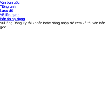
Văn bản gốc
Tiếng anh
Lược đồ
VB liên quan
Bản án áp dụng
Vui lòng
Đăng ký
tài khoản hoặc
đăng nhập
để xem và tải văn bản
gốc.