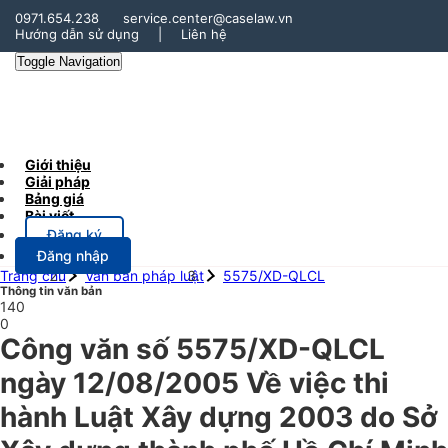
0971.654.238
service.center@caselaw.vn
Hướng dẫn sử dụng
|
Liên hệ
Toggle Navigation
Giới thiệu
Giải pháp
Bảng giá
Bài viết
Đăng ký
Đăng nhập
Trang chủ
Văn bản pháp luật
5575/XD-QLCL
Thông tin văn bản
140
0
Công văn số 5575/XD-QLCL
ngày 12/08/2005 Về việc thi
hành Luật Xây dựng 2003 do Sở