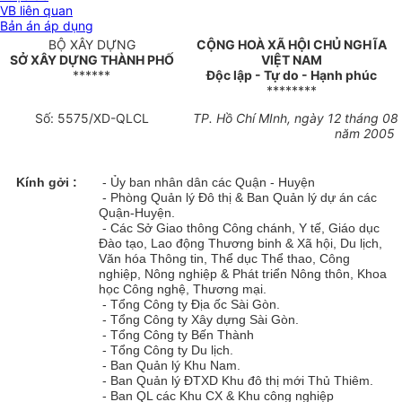
VB liên quan
Bản án áp dụng
BỘ XÂY DỰNG
CỘNG HOÀ XÃ HỘI CHỦ NGHĨA
SỞ XÂY DỰNG THÀNH PHỐ
VIỆT NAM
******
Độc lập - Tự do - Hạnh phúc
********
Số: 5575/XD-QLCL
TP. Hồ Chí MInh, ngày 12 tháng 08
năm 2005
Kính gởi :
- Ủy ban nhân dân các Quận - Huyện
- Phòng Quản lý Đô thị & Ban Quản lý dự án các
Quận-Huyện.
- Các Sở Giao thông Công chánh, Y tế, Giáo dục
Đào tạo, Lao động Thương binh & Xã hội, Du lịch,
Văn hóa Thông tin, Thể dục Thể thao, Công
nghiệp, Nông nghiệp & Phát triển Nông thôn, Khoa
học Công nghệ, Thương mại.
- Tổng Công ty Địa ốc Sài Gòn.
- Tổng Công ty Xây dựng Sài Gòn.
- Tổng Công ty Bến Thành
- Tổng Công ty Du lịch.
- Ban Quản lý Khu Nam.
- Ban Quản lý ĐTXD Khu đô thị mới Thủ Thiêm.
- Ban QL các Khu CX & Khu công nghiệp