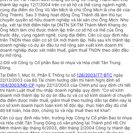
thành lập ngày 12/7/2004 trên cơ sở hộ cá thể cùng ngành nghề,
cùng địa điểm do Ông Vũ Văn Mịch là chủ (Ông Mịch là cha đẻ của
Ông Thành). Sau 3 tháng hoạt động Ông Thành đã làm thủ tục
chuyển quyền sở hữu doanh nghiệp và tài sản cho Ông Mịch. Như
vậy, xét tại thời điểm hiện tại DNTN SX-TM Thành Minh Khang do
Ông Mịch làm chủ được thành lập trên cơ sở hộ cá thể của Ông
trước đây, cùng ngành nghề, cùng địa điểm. Căn cứ quy định nêu
trên TNDN theo diện cơ sở SX mới thành lập. Nếu sau khi thành lập
doanh nghiệp có dự án đầu tư mở rộng sản xuất kinh doanh thì
doanh nghiệp được xét miễn thuế, giảm thuế TNDN theo diện đầu
tư mở rộng.
2.Đối với Công ty Cổ phần Bao bì nhựa và Hóa chất Tân Trung
Dũng.
Tại Điểm 1, Mục III, Phần E Thông tư số
128/2003/TT-BTC
ngày
22/12/2003 của Bộ Tài chính hướng dẫn thi hành Nghị định số
164/2003/NĐ-CP
ngày 22/12/2003 của Chính phủ quy định chi tiết
thi hành Luật thuế thu nhập doanh nghiệp quy định: “Cơ sở kinh
doanh mới thành lập từ dự án đầu tư và cơ sở kinh doanh di chuyển
địa điểm được miễn thuế, giảm thuế theo hướng dẫn tại điểm này là
cơ sở kinh doanh hạch toán kinh tế độc lập, thực hiện đầy đủ chế
độ kế toán, hóa đơn, chứng từ và nộp thuế theo kê khai”.
Căn cứ quy định nêu trên, trường hợp Công ty Cổ phần Bao bì nhựa
và Hóa chất Tân Trung Dũng có văn phòng tại Thành phố Hồ Chí
Minh thành lập tháng 6/2003, đến tháng 2/2004 Công ty thành lập
chi nhánh hoạt động cùng ngành nghề, hạch toán phụ thuộc tại