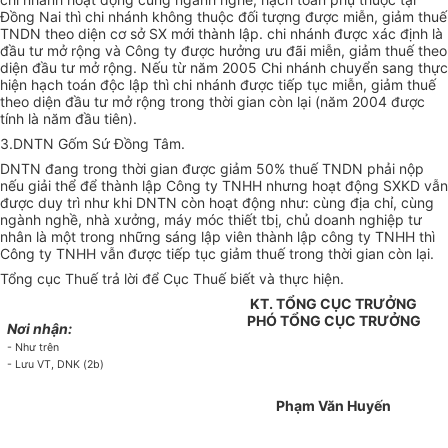
Đồng Nai thì chi nhánh không thuộc đối tượng được miễn, giảm thuế
TNDN theo diện cơ sở SX mới thành lập. chi nhánh được xác định là
đầu tư mở rộng và Công ty được hưởng ưu đãi miễn, giảm thuế theo
diện đầu tư mở rộng. Nếu từ năm 2005 Chi nhánh chuyển sang thực
hiện hạch toán độc lập thì chi nhánh được tiếp tục miễn, giảm thuế
theo diện đầu tư mở rộng trong thời gian còn lại (năm 2004 được
tính là năm đầu tiên).
3.DNTN Gốm Sứ Đồng Tâm.
DNTN đang trong thời gian được giảm 50% thuế TNDN phải nộp
nếu giải thể để thành lập Công ty TNHH nhưng hoạt động SXKD vẫn
được duy trì như khi DNTN còn hoạt động như: cùng địa chỉ, cùng
ngành nghề, nhà xưởng, máy móc thiết tbị, chủ doanh nghiệp tư
nhân là một trong những sáng lập viên thành lập công ty TNHH thì
Công ty TNHH vẫn được tiếp tục giảm thuế trong thời gian còn lại.
Tổng cục Thuế trả lời để Cục Thuế biết và thực hiện.
KT. TỔNG CỤC TRƯỞNG
PHÓ TỔNG CỤC TRƯỞNG
Nơi nhận:
- Như trên
- Lưu VT, DNK (2b)
Phạm Văn Huyến