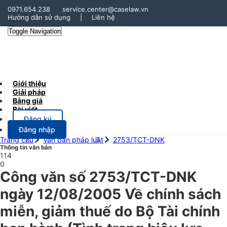
0971.654.238
service.center@caselaw.vn
Hướng dẫn sử dụng
|
Liên hệ
Toggle Navigation
Giới thiệu
Giải pháp
Bảng giá
Bài viết
Đăng ký
Đăng nhập
Trang chủ
Văn bản pháp luật
2753/TCT-DNK
Thông tin văn bản
114
0
Công văn số 2753/TCT-DNK
ngày 12/08/2005 Về chính sách
miễn, giảm thuế do Bộ Tài chính