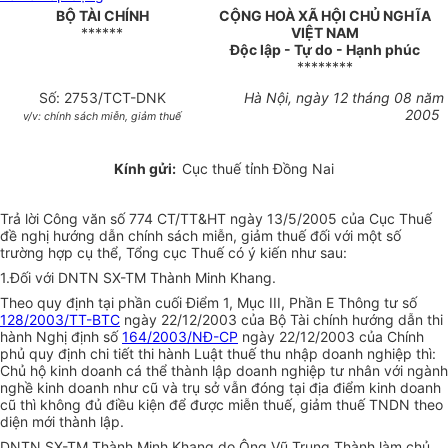
BỘ TÀI CHÍNH
CỘNG HOÀ XÃ HỘI CHỦ NGHĨA
******
VIỆT NAM
Độc lập - Tự do - Hạnh phúc
********
Số: 2753/TCT-DNK
Hà Nội, ngày 12 tháng 08 năm
2005
v/v: chính sách miễn, giảm thuế
Kính gửi:
Cục thuế tỉnh Đồng Nai
Trả lời Công văn số 774 CT/TT&HT ngày 13/5/2005 của Cục Thuế
đề nghị hướng dẫn chính sách miễn, giảm thuế đối với một số
trường hợp cụ thể, Tổng cục Thuế có ý kiến như sau:
1.Đối với DNTN SX-TM Thành Minh Khang.
Theo quy định tại phần cuối Điểm 1, Mục III, Phần E Thông tư số
128/2003/TT-BTC
ngày 22/12/2003 của Bộ Tài chính hướng dẫn thi
hành Nghị định số
164/2003/NĐ-CP
ngày 22/12/2003 của Chính
phủ quy định chi tiết thi hành Luật thuế thu nhập doanh nghiệp thì:
Chủ hộ kinh doanh cá thể thành lập doanh nghiệp tư nhân với ngành
nghề kinh doanh như cũ và trụ sở vẫn đóng tại địa điểm kinh doanh
cũ thì không đủ điều kiện để được miễn thuế, giảm thuế TNDN theo
diện mới thành lập.
DNTN SX-TM Thành Minh Khang do Ông Vũ Trung Thành làm chủ