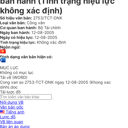
ban hành (Tình trạng hiệu lực
không xác định)
Số hiệu văn bản:
2753/TCT-DNK
Loại văn bản:
Công văn
Cơ quan ban hành:
Bộ Tài chính
Ngày ban hành:
12-08-2005
Ngày có hiệu lực:
12-08-2005
Không xác định
Tình trạng hiệu lực:
Ngôn ngữ:
Định dạng văn bản hiện có:
MỤC LỤC
Không có mục lục
Tải về (WORD)
Cong van so 2753-TCT-DNK ngay 12-08-2005 (Khong xac
dinh).doc
Tải lược đồ
Nội dung VB
Văn bản gốc
Tiếng anh
Lược đồ
VB liên quan
Bản án áp dụng