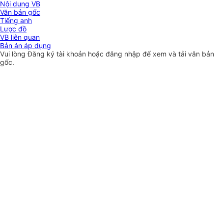
Nội dung VB
Văn bản gốc
Tiếng anh
Lược đồ
VB liên quan
Bản án áp dụng
Vui lòng
Đăng ký
tài khoản hoặc
đăng nhập
để xem và tải văn bản
gốc.