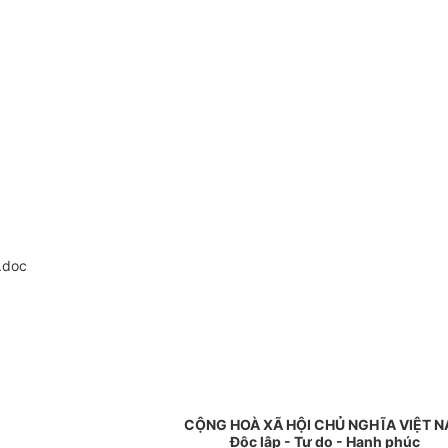
.doc
CỘNG HOÀ XÃ HỘI CHỦ NGHĨA VIỆT 
Độc lập - Tự do - Hạnh phúc