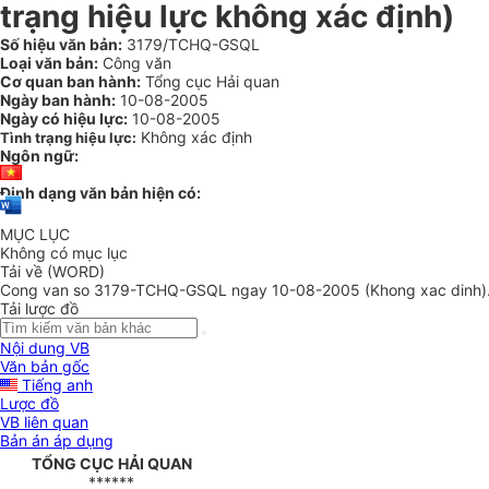
trạng hiệu lực không xác định)
Số hiệu văn bản:
3179/TCHQ-GSQL
Loại văn bản:
Công văn
Cơ quan ban hành:
Tổng cục Hải quan
Ngày ban hành:
10-08-2005
Ngày có hiệu lực:
10-08-2005
Không xác định
Tình trạng hiệu lực:
Ngôn ngữ:
Định dạng văn bản hiện có:
MỤC LỤC
Không có mục lục
Tải về (WORD)
Cong van so 3179-TCHQ-GSQL ngay 10-08-2005 (Khong xac dinh)
Tải lược đồ
Nội dung VB
Văn bản gốc
Tiếng anh
Lược đồ
VB liên quan
Bản án áp dụng
TỔNG CỤC HẢI QUAN
******