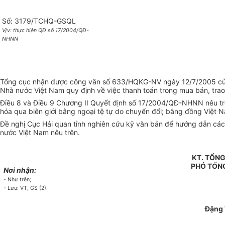
Số: 3179/TCHQ-GSQL
V/v: thực hiện QĐ số 17/2004/QĐ-
NHNN
Tổng cục nhận được công văn số 633/HQKG-NV ngày 12/7/2005 củ
Nhà nước Việt Nam quy định về việc thanh toán trong mua bán, trao
Điều 8 và Điều 9 Chương II Quyết định số 17/2004/QĐ-NHNN nêu trê
hóa qua biên giới bằng ngoại tệ tự do chuyển đổi; bằng đồng Việt 
Đề nghị Cục Hải quan tỉnh nghiên cứu kỹ văn bản để hướng dẫn cá
nước Việt Nam nêu trên.
KT. TỔN
PHÓ TỔN
Nơi nhận:
- Như trên;
- Lưu: VT, GS (2).
Đặng 