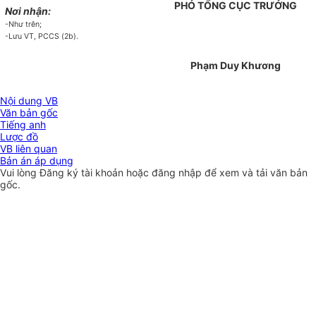
PHÓ TỔNG CỤC TRƯỞNG
Nơi nhận:
-Như trên;
-Lưu VT, PCCS (2b).
Phạm Duy Khương
Nội dung VB
Văn bản gốc
Tiếng anh
Lược đồ
VB liên quan
Bản án áp dụng
Vui lòng
Đăng ký
tài khoản hoặc
đăng nhập
để xem và tải văn bản
gốc.