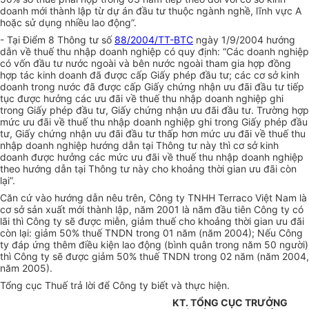
doanh mới thành lập từ dự án đầu tư thuộc ngành nghề, lĩnh vực A
hoặc sử dụng nhiều lao động”.
- Tại Điểm 8 Thông tư số
88/2004/TT-BTC
ngày 1/9/2004 hướng
dẫn về thuế thu nhập doanh nghiệp có quy định: “Các doanh nghiệp
có vốn đầu tư nước ngoài và bên nước ngoài tham gia hợp đồng
hợp tác kinh doanh đã được cấp Giấy phép đầu tư; các cơ sở kinh
doanh trong nước đã được cấp Giấy chứng nhận ưu đãi đầu tư tiếp
tục được hưởng các ưu đãi về thuế thu nhập doanh nghiệp ghi
trong Giấy phép đầu tư, Giấy chứng nhận ưu đãi đầu tư. Trường hợp
mức ưu đãi về thuế thu nhập doanh nghiệp ghi trong Giấy phép đầu
tư, Giấy chứng nhận ưu đãi đầu tư thấp hơn mức ưu đãi về thuế thu
nhập doanh nghiệp hướng dẫn tại Thông tư này thì cơ sở kinh
doanh được hưởng các mức ưu đãi về thuế thu nhập doanh nghiệp
theo hướng dẫn tại Thông tư này cho khoảng thời gian ưu đãi còn
lại”.
Căn cứ vào hướng dẫn nêu trên, Công ty TNHH Terraco Việt Nam là
cơ sở sản xuất mới thành lập, năm 2001 là năm đầu tiên Công ty có
lãi thì Công ty sẽ được miễn, giảm thuế cho khoảng thời gian ưu đãi
còn lại: giảm 50% thuế TNDN trong 01 năm (năm 2004); Nếu Công
ty đáp ứng thêm điều kiện lao động (bình quân trong năm 50 người)
thì Công ty sẽ được giảm 50% thuế TNDN trong 02 năm (năm 2004,
năm 2005).
Tổng cục Thuế trả lời để Công ty biết và thực hiện.
KT. TỔNG CỤC TRƯỞNG