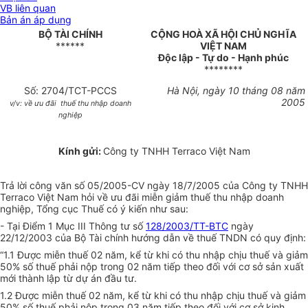
VB liên quan
Bản án áp dụng
BỘ TÀI CHÍNH
CỘNG HOÀ XÃ HỘI CHỦ NGHĨA
******
VIỆT NAM
Độc lập - Tự do - Hạnh phúc
********
Số: 2704/TCT-PCCS
Hà Nội, ngày 10 tháng 08 năm
2005
v/v: về ưu đãi thuế thu nhập doanh
nghiệp
Kính gửi:
Công ty TNHH Terraco Việt Nam
Trả lời công văn số 05/2005-CV ngày 18/7/2005 của Công ty TNHH
Terraco Việt Nam hỏi về ưu đãi miễn giảm thuế thu nhập doanh
nghiệp, Tổng cục Thuế có ý kiến như sau:
- Tại Điểm 1 Mục III Thông tư số
128/2003/TT-BTC
ngày
22/12/2003 của Bộ Tài chính hướng dẫn về thuế TNDN có quy định:
“1.1 Được miễn thuế 02 năm, kể từ khi có thu nhập chịu thuế và giảm
50% số thuế phải nộp trong 02 năm tiếp theo đối với cơ sở sản xuất
mới thành lập từ dự án đầu tư.
1.2 Được miễn thuế 02 năm, kể từ khi có thu nhập chịu thuế và giảm
50% số thuế phải nộp trong 03 năm tiếp theo đối với cơ sở kinh