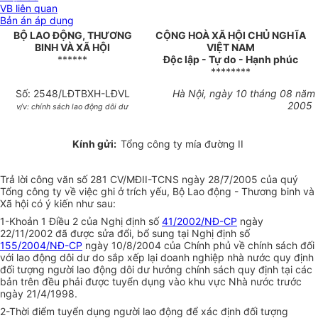
VB liên quan
Bản án áp dụng
BỘ LAO ĐỘNG, THƯƠNG
CỘNG HOÀ XÃ HỘI CHỦ NGHĨA
BINH VÀ XÃ HỘI
VIỆT NAM
******
Độc lập - Tự do - Hạnh phúc
********
Số: 2548/LĐTBXH-LĐVL
Hà Nội, ngày 10 tháng 08 năm
2005
v/v: chính sách lao động dôi dư
Kính gửi:
Tổng công ty mía đường II
Trả lời công văn số 281 CV/MĐII-TCNS ngày 28/7/2005 của quý
Tổng công ty về việc ghi ở trích yếu, Bộ Lao động - Thương binh và
Xã hội có ý kiến như sau:
1-Khoản 1 Điều 2 của Nghị định số
41/2002/NĐ-CP
ngày
22/11/2002 đã được sửa đổi, bổ sung tại Nghị định số
155/2004/NĐ-CP
ngày 10/8/2004 của Chính phủ về chính sách đối
với lao động dôi dư do sắp xếp lại doanh nghiệp nhà nước quy định
đối tượng người lao động dôi dư hưởng chính sách quy định tại các
bản trên đều phải được tuyển dụng vào khu vực Nhà nước trước
ngày 21/4/1998.
2-Thời điểm tuyển dụng người lao động để xác định đối tượng