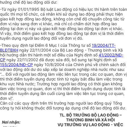
hưởng chế độ lao động dôi dư:
-Từ ngày 01/01/1995 Bộ luật Lao động có hiệu lực thi hành trên toàn
quốc thì mọi tổ chức, cá nhân khi sử dụng lao động phải thực hiện
giao kết hợp đồng lao động, không còn chế độ chuyển công tác từ
đơn vị này sang đơn vị khác, mà chỉ có chấm dứt hợp đồng lao
động tại đơn vị này và giao kết hợp đồng lao động tại đơn vị khác.
Vì vậy, thời điểm giao kết hợp đồng lao động tại đơn vị là thời điểm
tuyển dụng người lao động đối với đơn vị đó.
-Theo quy định tại Điểm 6 Mục I của Thông tư số
19/2004/TT-
BLĐTBXH
ngày 22/11/2004 của Bộ Lao động - Thương binh và Xã
hội hướng dẫn thi hành một số điều của Nghị định số
41/2002/NĐ-
CP
ngày 22/11/2002 đã được sửa đổi, bổ sung tại Nghị định số
155/2004/NĐ-CP
ngày 10/8/2004 của Chính phủ về chính sách đối
với lao động dôi dư do sắp xếp lai doanh nghiệp nhà nước như sau:
“… Đối với người lao động làm việc liên tục trong các cơ quan, đơn vị
thì thời điểm tuyển dụng được tính từ ngày bắt đầu làm việc trong
khu vực Nhà nước; Trường hợp người lao động có thời gian không
làm việc trong cơ quan, đơn vị thì thời điểm tuyển dụng được tính là
thời điểm tuyển dụng lần cuối cùng làm việc liên tục trong cơ quan,
đơn vị”.
Căn cứ các quy định trên thì trường hợp người lao động quý Tổng
công ty hỏi không thuộc đối tượng áp dụng chế độ lao động dôi dư.
TL. BỘ TRƯỞNG BỘ LAO ĐỘNG –
THƯƠNG BINH VÀ XÃ HỘI
Nơi nhận:
VỤ TRƯỞNG VỤ LAO ĐỘNG - VIỆC