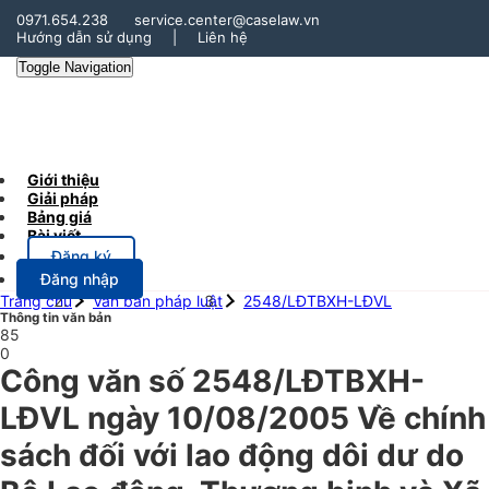
0971.654.238
service.center@caselaw.vn
Hướng dẫn sử dụng
|
Liên hệ
Toggle Navigation
Giới thiệu
Giải pháp
Bảng giá
Bài viết
Đăng ký
Đăng nhập
Trang chủ
Văn bản pháp luật
2548/LĐTBXH-LĐVL
Thông tin văn bản
85
0
Công văn số 2548/LĐTBXH-
LĐVL ngày 10/08/2005 Về chính
sách đối với lao động dôi dư do