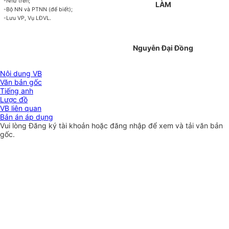
-Như trên;
LÀM
-Bộ NN và PTNN (để biết);
-Lưu VP, Vụ LĐVL.
Nguyễn Đại Đồng
Nội dung VB
Văn bản gốc
Tiếng anh
Lược đồ
VB liên quan
Bản án áp dụng
Vui lòng
Đăng ký
tài khoản hoặc
đăng nhập
để xem và tải văn bản
gốc.