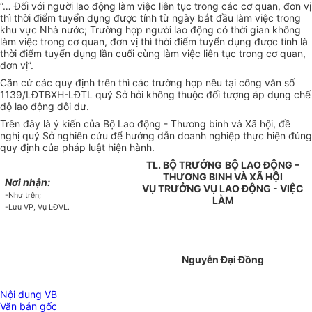
“… Đối với người lao động làm việc liên tục trong các cơ quan, đơn vị
thì thời điểm tuyển dụng được tính từ ngày bắt đầu làm việc trong
khu vực Nhà nước; Trường hợp người lao động có thời gian không
làm việc trong cơ quan, đơn vị thì thời điểm tuyển dụng được tính là
thời điểm tuyển dụng lần cuối cùng làm việc liên tục trong cơ quan,
đơn vị”.
Căn cứ các quy định trên thì các trường hợp nêu tại công văn số
1139/LĐTBXH-LĐTL quý Sở hỏi không thuộc đối tượng áp dụng chế
độ lao động dôi dư.
Trên đây là ý kiến của Bộ Lao động - Thương binh và Xã hội, đề
nghị quý Sở nghiên cứu để hướng dẫn doanh nghiệp thực hiện đúng
quy định của pháp luật hiện hành.
TL. BỘ TRƯỞNG
BỘ LAO ĐỘNG –
THƯƠNG BINH VÀ XÃ HỘI
Nơi nhận:
VỤ TRƯỞNG VỤ LAO ĐỘNG - VIỆC
-Như trên;
LÀM
-Lưu VP, Vụ LĐVL.
Nguyễn Đại Đồng
Nội dung VB
Văn bản gốc