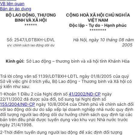
VB liên quan
Bản án áp dụng
BỘ LAO ĐỘNG, THƯƠNG
CỘNG HOÀ XÃ HỘI CHỦ NGHĨA
BINH VÀ XÃ HỘI
VIỆT NAM
******
Độc lập - Tự do - Hạnh phúc
********
Số: 2547/LĐTBXH-LĐVL
Hà Nội, ngày 10 tháng 08 năm
2005
v/v: chính sách lao động dôi dư
Kính gửi:
Sở Lao động – thương binh và xã hội tỉnh Khánh Hòa
Trả lời công văn số 1139/LĐTBXH-LĐTL ngày 01/8/2005 của quý
Sở về việc ghi ở trích yếu, Bộ Lao động - Thương binh và Xã hội có
ý kiến như sau:
1-Khoản 1 Điều 2 của Nghị định số
41/2002/NĐ-CP
ngày
22/11/2002 đã được sửa đổi, bổ sung tại Nghị định số
155/2004/NĐ-CP
ngày 10/8/2004 của Chính phủ về chính sách đối
với lao động dôi dư do sắp xếp lại doanh nghiệp nhà nước quy định
đối tượng người lao động dôi dư hưởng chính sách quy định tại các
bản trên đều phải được tuyển dụng vào khu vực Nhà nước trước
ngày 21/4/1998.
2-Thời điểm tuyển dụng người lao động để xác định đối tượng