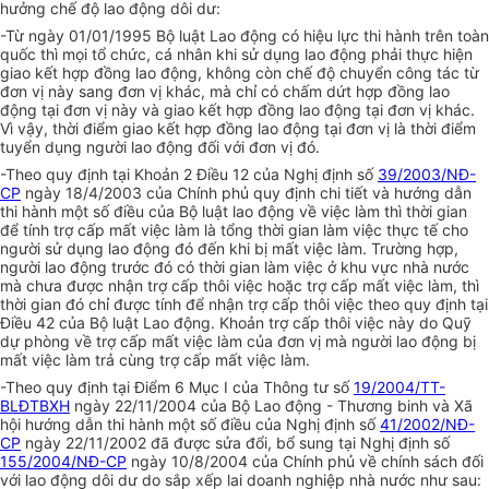
hưởng chế độ lao động dôi dư:
-Từ ngày 01/01/1995 Bộ luật Lao động có hiệu lực thi hành trên toàn
quốc thì mọi tổ chức, cá nhân khi sử dụng lao động phải thực hiện
giao kết hợp đồng lao động, không còn chế độ chuyển công tác từ
đơn vị này sang đơn vị khác, mà chỉ có chấm dứt hợp đồng lao
động tại đơn vị này và giao kết hợp đồng lao động tại đơn vị khác.
Vì vậy, thời điểm giao kết hợp đồng lao động tại đơn vị là thời điểm
tuyển dụng người lao động đối với đơn vị đó.
-Theo quy định tại Khoản 2 Điều 12 của Nghị định số
39/2003/NĐ-
CP
ngày 18/4/2003 của Chính phủ quy định chi tiết và hướng dẫn
thi hành một số điều của Bộ luật lao động về việc làm thì thời gian
để tính trợ cấp mất việc làm là tổng thời gian làm việc thực tế cho
người sử dụng lao động đó đến khi bị mất việc làm. Trường hợp,
người lao động trước đó có thời gian làm việc ở khu vực nhà nước
mà chưa được nhận trợ cấp thôi việc hoặc trợ cấp mất việc làm, thì
thời gian đó chỉ được tính để nhận trợ cấp thôi việc theo quy định tại
Điều 42 của Bộ luật Lao động. Khoản trợ cấp thôi việc này do Quỹ
dự phòng về trợ cấp mất việc làm của đơn vị mà người lao động bị
mất việc làm trả cùng trợ cấp mất việc làm.
-Theo quy định tại Điểm 6 Mục I của Thông tư số
19/2004/TT-
BLĐTBXH
ngày 22/11/2004 của Bộ Lao động - Thương binh và Xã
hội hướng dẫn thi hành một số điều của Nghị định số
41/2002/NĐ-
CP
ngày 22/11/2002 đã được sửa đổi, bổ sung tại Nghị định số
155/2004/NĐ-CP
ngày 10/8/2004 của Chính phủ về chính sách đối
với lao động dôi dư do sắp xếp lai doanh nghiệp nhà nước như sau: