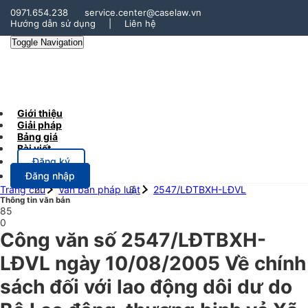
0971.654.238
service.center@caselaw.vn
Hướng dẫn sử dụng
|
Liên hệ
Toggle Navigation
Giới thiệu
Giải pháp
Bảng giá
Bài viết
Đăng ký
Đăng nhập
Trang chủ
Văn bản pháp luật
2547/LĐTBXH-LĐVL
Thông tin văn bản
85
0
Công văn số 2547/LĐTBXH-
LĐVL ngày 10/08/2005 Về chính
sách đối với lao động dôi dư do