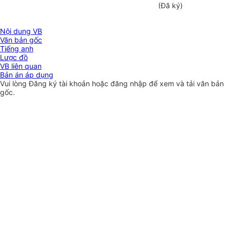
(Đã ký)
Nội dung VB
Văn bản gốc
Tiếng anh
Lược đồ
VB liên quan
Bản án áp dụng
Vui lòng
Đăng ký
tài khoản hoặc
đăng nhập
để xem và tải văn bản
gốc.