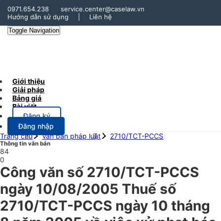
0971.654.238
service.center@caselaw.vn
Hướng dẫn sử dụng
|
Liên hệ
Toggle Navigation
Giới thiệu
Giải pháp
Bảng giá
Bài viết
Đăng ký
Đăng nhập
Trang chủ
Văn bản pháp luật
2710/TCT-PCCS
Thông tin văn bản
84
0
Công văn số 2710/TCT-PCCS
ngày 10/08/2005 Thuế số
2710/TCT-PCCS ngày 10 tháng