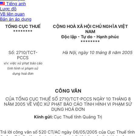
Tiếng anh
Lược đồ
VB liên quan
Bản án áp dụng
TỔNG CỤC THUẾ
CỘNG HOÀ XÃ HỘI CHỦ NGHĨA VIỆT
********
NAM
Độc lập - Tự do - Hạnh phúc
********
Số: 2710/TCT-
Hà Nội, ngày 10 tháng 8 năm 2005
PCCS
v/v: việc xử phạt báo cáo
tình hình vi phạm sử
dụng hoá đơn
CÔNG VĂN
CỦA TỔNG CỤC THUẾ SỐ 2710/TCT-PCCS NGÀY 10 THÁNG 8
NĂM 2005 VỀ VIỆC XỬ PHẠT BÁO CÁO TÌNH HÌNH VI PHẠM SỬ
DỤNG HOÁ ĐƠN
Kính gửi:
Cục Thuế tỉnh Quảng Trị
Trả lời công văn số 520 CT/AC ngày 06/05/2005 của Cục Thuế tỉnh