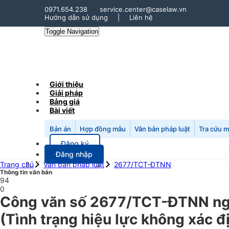
0971.654.238
service.center@caselaw.vn
Hướng dẫn sử dụng
|
Liên hệ
Toggle Navigation
Giới thiệu
Giải pháp
Bảng giá
Bài viết
Bản án
Hợp đồng mẫu
Văn bản pháp luật
Tra cứu 
Đăng ký
Đăng nhập
Trang chủ
Văn bản pháp luật
2677/TCT-ĐTNN
Thông tin văn bản
94
0
Công văn số 2677/TCT-ĐTNN ngày
(Tình trạng hiệu lực không xác đ