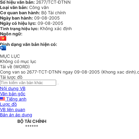
Số hiệu văn bản:
2677/TCT-ĐTNN
Loại văn bản:
Công văn
Cơ quan ban hành:
Bộ Tài chính
Ngày ban hành:
09-08-2005
Ngày có hiệu lực:
09-08-2005
Không xác định
Tình trạng hiệu lực:
Ngôn ngữ:
Định dạng văn bản hiện có:
MỤC LỤC
Không có mục lục
Tải về (WORD)
Cong van so 2677-TCT-DTNN ngay 09-08-2005 (Khong xac dinh).
Tải lược đồ
Nội dung VB
Văn bản gốc
Tiếng anh
Lược đồ
VB liên quan
Bản án áp dụng
BỘ TÀI CHÍNH
******