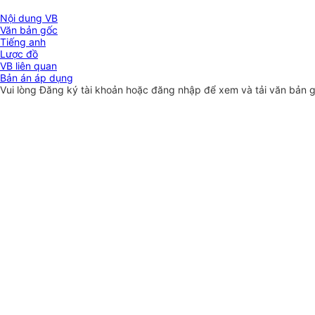
Nội dung VB
Văn bản gốc
Tiếng anh
Lược đồ
VB liên quan
Bản án áp dụng
Vui lòng
Đăng ký
tài khoản hoặc
đăng nhập
để xem và tải văn bản 