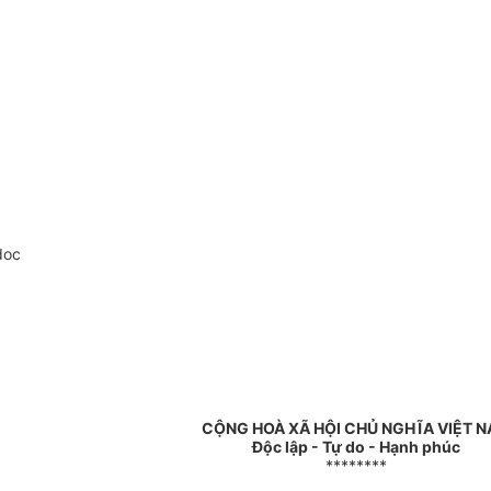
doc
CỘNG HOÀ XÃ HỘI CHỦ NGHĨA VIỆT 
Độc lập - Tự do - Hạnh phúc
********