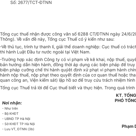
Số: 2677/TCT-ĐTNN
Tổng cục thuế nhận được công văn số 6288 CT/ĐTNN ngày 24/6/2005 
Thông). Về vấn đề này, Tổng cục Thuế có ý kiến như sau:
-Về thủ tục, trình tự thanh lí, giải thể doanh nghiệp: Cục thuế có t
thi hành Luật Đầu tư nước ngoài tại Việt Nam.
-Trường hợp xác định Công ty có vi phạm về kê khai, nộp thuế, quyết
bản hướng dẫn hiện hành, đồng thời áp dụng các biện pháp để truy t
biện pháp cưỡng chế thi hành quýêt định xử phạt vi phạm hành chín
hành nộp thuế, nộp phạt theo quyết định của cơ quan thuế hoặc thanh
quan công an, Viện kiểm sát) lập hồ sơ để truy cứu trách nhiệm hình
Tổng cục Thuế trả lời để Cục thuế biết và thực hiện. Trong quá trì
KT. TỔN
PHÓ TỔN
Nơi nhận:
- Như trên
- Bộ KHĐT
- UBND TP Hà Nội
- Sở KHĐT TP Hà Nội
Phạm 
- Lưu VT, ĐTNN (3b)