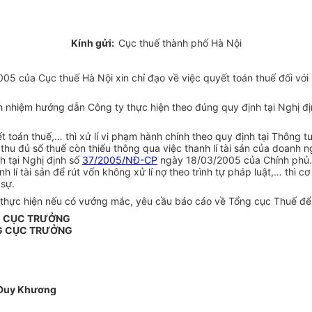
Kính gửi:
Cục thuế thành phố Hà Nội
của Cục thuế Hà Nội xin chỉ đạo về việc quyết toán thuế đối với 
rách nhiệm hướng dẫn Công ty thực hiện theo đúng quy định tại Nghị đ
 toán thuế,… thì xử lí vi phạm hành chính theo quy định tại Thông t
hu đủ số thuế còn thiếu thông qua việc thanh lí tài sản của doanh 
h tại Nghị định số
37/2005/NĐ-CP
ngày 18/03/2005 của Chính phủ.
 lí tài sản để rút vốn không xử lí nợ theo trình tự pháp luật,… thì 
 sự.
nh thực hiện nếu có vướng mắc, yêu cầu báo cáo về Tổng cục Thuế để
G CỤC TRƯỞNG
G CỤC TRƯỞNG
Duy Khương