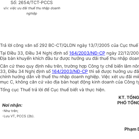
Số: 2654/TCT-PCCS
v/v: việc ưu đãi thuế thu nhập doanh
nghiệp
Trả lời công văn số 292 BC-CT/QLDN ngày 13/7/2005 của Cục thuế tỉ
Tại Điều 33, Điều 34 Nghị định số
164/2003/NĐ-CP
ngày 22/12/2003 
Địa bàn khuyến khích đầu tư được hưởng ưu đãi thuế thu nhập doan
Căn cứ theo quy định nêu trên, trường hợp Công ty chế biến lâm nô
33, Điều 34 Nghị định số
164/2003/NĐ-CP
thì sẽ được hưởng ưu đãi
chính hướng dẫn về thuế thu nhập doanh nghiệp. Việc xét ưu đãi mi
mục C, không căn cứ vào địa bàn hoạt động kinh doanh của Công t
Tổng cục Thuế trả lời để Cục thuế biết và thực hiện.
KT. TỔN
PHÓ TỔN
Nơi nhận:
-Như trên;
-Lưu VT, PCCS (2b).
Phạm 