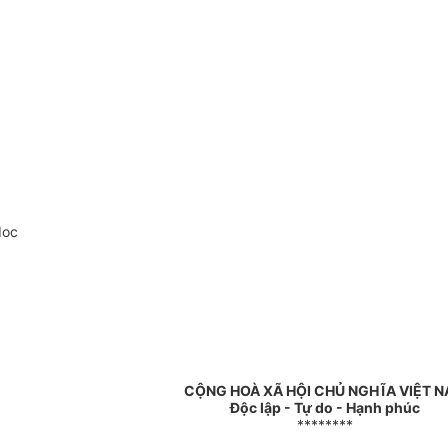
doc
CỘNG HOÀ XÃ HỘI CHỦ NGHĨA VIỆT 
Độc lập - Tự do - Hạnh phúc
********