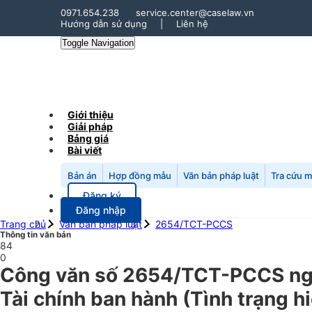
0971.654.238
service.center@caselaw.vn
Hướng dẫn sử dụng
|
Liên hệ
Toggle Navigation
Giới thiệu
Giải pháp
Bảng giá
Bài viết
Bản án
Hợp đồng mẫu
Văn bản pháp luật
Tra cứu 
Đăng ký
Đăng nhập
Trang chủ
Văn bản pháp luật
2654/TCT-PCCS
Thông tin văn bản
84
0
Công văn số 2654/TCT-PCCS ngà
Tài chính ban hành (Tình trạng h