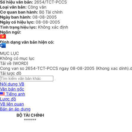
Số hiệu văn bản:
2654/TCT-PCCS
Loại văn bản:
Công văn
Cơ quan ban hành:
Bộ Tài chính
Ngày ban hành:
08-08-2005
Ngày có hiệu lực:
08-08-2005
Không xác định
Tình trạng hiệu lực:
Ngôn ngữ:
Định dạng văn bản hiện có:
MỤC LỤC
Không có mục lục
Tải về (WORD)
Cong van so 2654-TCT-PCCS ngay 08-08-2005 (Khong xac dinh).
Tải lược đồ
Nội dung VB
Văn bản gốc
Tiếng anh
Lược đồ
VB liên quan
Bản án áp dụng
BỘ TÀI CHÍNH
******