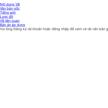
Nội dung VB
Văn bản gốc
Tiếng anh
Lược đồ
VB liên quan
Bản án áp dụng
Vui lòng
Đăng ký
tài khoản hoặc
đăng nhập
để xem và tải văn bản 