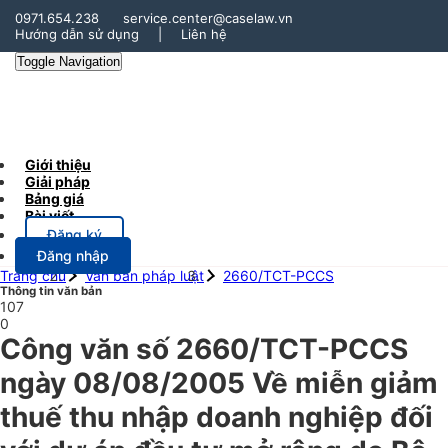
0971.654.238
service.center@caselaw.vn
Hướng dẫn sử dụng
|
Liên hệ
Toggle Navigation
Giới thiệu
Giải pháp
Bảng giá
Bài viết
Đăng ký
Đăng nhập
Trang chủ
Văn bản pháp luật
2660/TCT-PCCS
Thông tin văn bản
107
0
Công văn số 2660/TCT-PCCS
ngày 08/08/2005 Về miễn giảm
thuế thu nhập doanh nghiệp đối