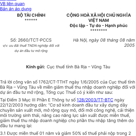
VB liên quan
Bản án áp dụng
BỘ TÀI CHÍNH
CỘNG HOÀ XÃ HỘI CHỦ NGHĨA
******
VIỆT NAM
Độc lập - Tự do - Hạnh phúc
********
Số: 2660/TCT-PCCS
Hà Nội, ngày 08 tháng 08 năm
2005
v/v: ưu đãi thuế TNDN nghiệp đối với
dự án đầu tư mở rộng
Kính gửi:
Cục thuế tỉnh Bà Rịa – Vũng Tàu
Trả lời công văn số 1762/CT-TTHT ngày 1/6/2005 của Cục thuế tỉnh
Bà Rịa – Vũng Tàu về miễn giảm thuế thu nhập doanh nghiệp đối với
dự án đầu tư mở rộng, Tổng cục Thuế có ý kiến như sau:
Tại Điểm 3 Mục III Phần E Thông tư số
128/2003/TT-BTC
ngày
22/12/2003 hướng dẫn: “Cơ sở kinh doanh đầu tư xây dựng dây
chuyền sản xuất mới, mở rộng quy mô, đổi mới công nghệ, cải thiện
môi trường sinh thái, nâng cao năng lực sản xuất được miễn thuế,
giảm thuế thu nhập doanh nghiệp cho phần thu nhập tăng thêm do
đầu tư mang lại:
3.1 Được miễn thuế 01 năm và giảm 50% số thuế phải nộp trong 2