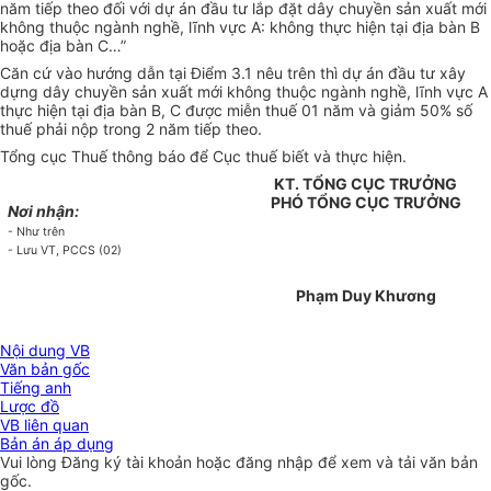
năm tiếp theo đối với dự án đầu tư lắp đặt dây chuyền sản xuất mới
không thuộc ngành nghề, lĩnh vực A: không thực hiện tại địa bàn B
hoặc địa bàn C…”
Căn cứ vào hướng dẫn tại Điểm 3.1 nêu trên thì dự án đầu tư xây
dựng dây chuyền sản xuất mới không thuộc ngành nghề, lĩnh vực A
thực hiện tại địa bàn B, C được miễn thuế 01 năm và giảm 50% số
thuế phải nộp trong 2 năm tiếp theo.
Tổng cục Thuế thông báo để Cục thuế biết và thực hiện.
KT. TỔNG CỤC TRƯỞNG
PHÓ TỔNG CỤC TRƯỞNG
Nơi nhận:
- Như trên
- Lưu VT, PCCS (02)
Phạm Duy Khương
Nội dung VB
Văn bản gốc
Tiếng anh
Lược đồ
VB liên quan
Bản án áp dụng
Vui lòng
Đăng ký
tài khoản hoặc
đăng nhập
để xem và tải văn bản
gốc.