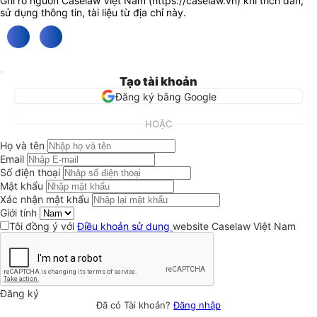
Ghi rõ nguồn Caselaw Việt Nam (
https://caselaw.vn
) khi trích dẫn,
sử dụng thông tin, tài liệu từ địa chỉ này.
Tạo tài khoản
Đăng ký bằng Google
HOẶC
Họ và tên
Email
Số điện thoại
Mật khẩu
Xác nhận mật khẩu
Giới tính
Tôi đồng ý với
Điều khoản sử dụng
website Caselaw Việt Nam
Đăng ký
Đã có Tài khoản?
Đăng nhập