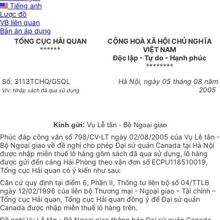
Tiếng anh
Lược đồ
VB liên quan
Bản án áp dụng
TỔNG CỤC HẢI QUAN
CỘNG HOÀ XÃ HỘI CHỦ NGHĨA
******
VIỆT NAM
Độc lập - Tự do - Hạnh phúc
********
Số: 3113TCHQ/GSQL
Hà Nội, ngày 05 tháng 08 năm
2005
V/v: Nhập sách đã qua sử dụng
Kính gửi:
Vụ Lễ tân - Bộ Ngoại giao
Phúc đáp công văn số 798/CV-LT ngày 02/08/2005 của Vụ Lễ tân -
Bộ Ngoại giao về đề nghị cho phép Đại sứ quán Canada tại Hà Nội
được nhập miễn thuế lô hàng gồm sách đã qua sử dụng, lô hàng
được gửi đến cảng Hải Phòng theo vận đơn số ECPU118510019,
Tổng cục Hải quan có ý kiến như sau:
Căn cứ quy định tại điểm 6, Phần II, Thông tư liên bộ số 04/TTLB
ngày 12/02/1996 của liên bộ Thương mại - Ngoại giao – Tài chính –
Tổng cục Hải quan, Tổng cục Hải quan đồng ý để Đại sứ quán
Canada được nhập miễn thuế lô hàng trên.
Đề nghị Vụ Lễ tân - Bộ Ngoại giao thông báo Đại sứ quán Canada