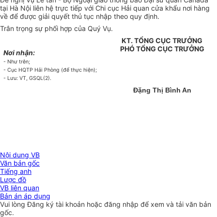
tại Hà Nội liên hệ trực tiếp với Chi cục Hải quan cửa khẩu nơi hàng
về để được giải quyết thủ tục nhập theo quy định.
Trân trọng sự phối hợp của Quý Vụ.
KT. TỔNG CỤC TRƯỞNG
PHÓ TỔNG CỤC TRƯỞNG
Nơi nhận:
- Như trên;
- Cục HQTP Hải Phòng (để thực hiện);
- Lưu: VT, GSQL(2).
Đặng Thị Bình An
Nội dung VB
Văn bản gốc
Tiếng anh
Lược đồ
VB liên quan
Bản án áp dụng
Vui lòng
Đăng ký
tài khoản hoặc
đăng nhập
để xem và tải văn bản
gốc.