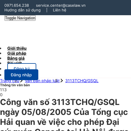
0971.654.238
service.center@caselaw.vn
Hướng dẫn sử dụng
|
Liên hệ
Toggle Navigation
Giới thiệu
Giải pháp
Bảng giá
Bài viết
Đăng ký
Đăng nhập
Trang chủ
Văn bản pháp luật
3113TCHQ/GSQL
Thông tin văn bản
113
0
Công văn số 3113TCHQ/GSQL
ngày 05/08/2005 Của Tổng cục
Hải quan về việc cho phép Đại