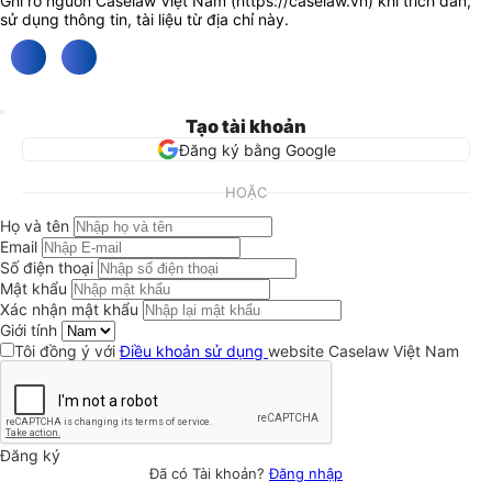
Ghi rõ nguồn Caselaw Việt Nam (
https://caselaw.vn
) khi trích dẫn,
sử dụng thông tin, tài liệu từ địa chỉ này.
Tạo tài khoản
Đăng ký bằng Google
HOẶC
Họ và tên
Email
Số điện thoại
Mật khẩu
Xác nhận mật khẩu
Giới tính
Tôi đồng ý với
Điều khoản sử dụng
website Caselaw Việt Nam
Đăng ký
Đã có Tài khoản?
Đăng nhập