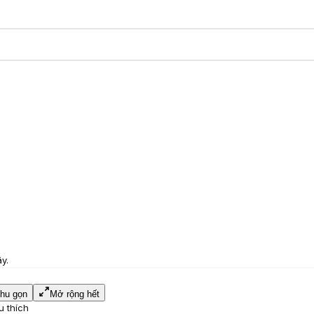
y.
hu gọn
Mở rộng hết
u thích