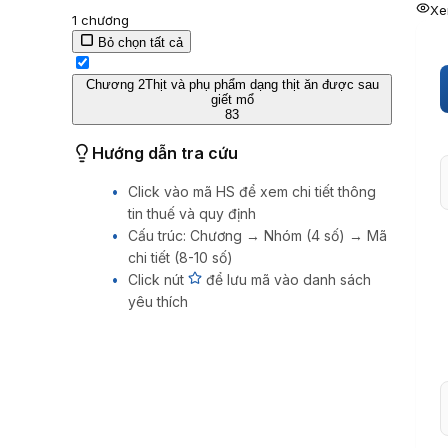
Xe
1
chương
Bỏ chọn tất cả
Chương 2
Thịt và phụ phẩm dạng thịt ăn được sau
giết mổ
83
Hướng dẫn tra cứu
Click vào mã HS để xem chi tiết thông
tin thuế và quy định
Cấu trúc: Chương → Nhóm (4 số) → Mã
chi tiết (8-10 số)
Click nút
để lưu mã vào danh sách
yêu thích