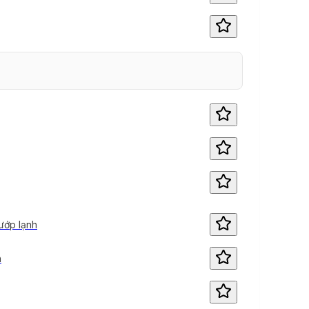
 ướp lạnh
h