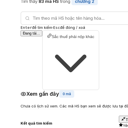
Tìm thấy
83
mã HS
trong
chương
2
để tìm kiếm
·
để đóng / xoá
Enter
Esc
Đang tải...
Sắc thuế phải nộp khác
Xem gần đây
0 mã
Chưa có lịch sử xem. Các mã HS bạn xem sẽ được lưu tại đâ
T
Kết quả tìm kiếm
Yê