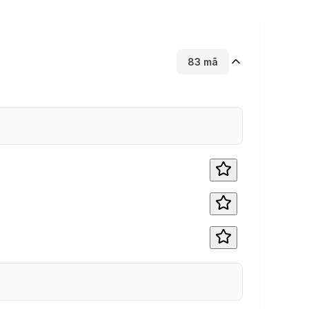
83
mã