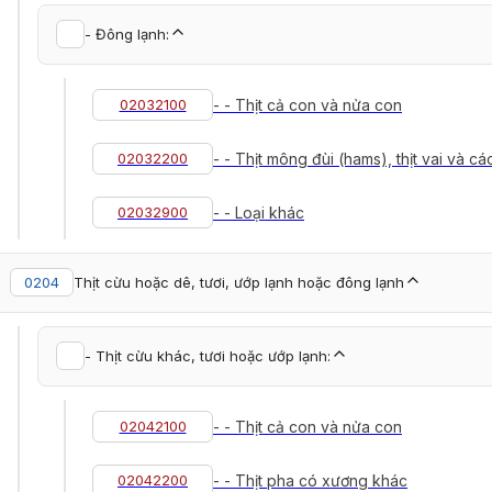
- Đông lạnh:
02032100
- - Thịt cả con và nửa con
02032200
- - Thịt mông đùi (hams), thịt vai và 
02032900
- - Loại khác
0204
Thịt cừu hoặc dê, tươi, ướp lạnh hoặc đông lạnh
- Thịt cừu khác, tươi hoặc ướp lạnh:
02042100
- - Thịt cả con và nửa con
02042200
- - Thịt pha có xương khác