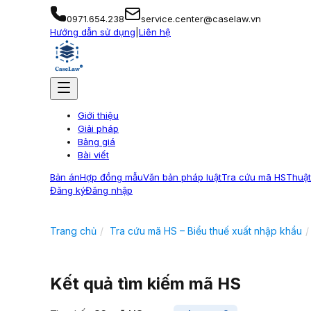
0971.654.238
service.center@caselaw.vn
Hướng dẫn sử dụng
|
Liên hệ
Giới thiệu
Giải pháp
Bảng giá
Bài viết
Bản án
Hợp đồng mẫu
Văn bản pháp luật
Tra cứu mã HS
Thuật
Đăng ký
Đăng nhập
Trang chủ
Tra cứu mã HS – Biểu thuế xuất nhập khẩu
Kết quả tìm kiếm mã HS