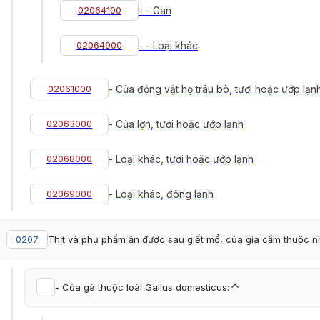
02064100
- - Gan
02064900
- - Loại khác
02061000
- Của động vật họ trâu bò, tươi hoặc ướp lạn
02063000
- Của lợn, tươi hoặc ướp lạnh
02068000
- Loại khác, tươi hoặc ướp lạnh
02069000
- Loại khác, đông lạnh
0207
Thịt và phụ phẩm ăn được sau giết mổ, của gia cầm thuộc nh
- Của gà thuộc loài Gallus domesticus: