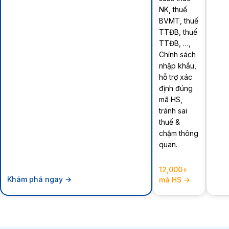
NK, thuế
BVMT, thuế
TTĐB, thuế
TTĐB, …,
Chính sách
nhập khẩu,
hỗ trợ xác
định đúng
mã HS,
tránh sai
thuế &
chậm thông
quan.
12,000+
Khám phá ngay →
mã HS →