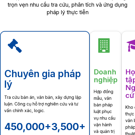
trọn vẹn nhu cầu tra cứu, phân tích và ứng dụng
pháp lý thực tiễn
Doanh
Họ
Chuyên gia pháp
nghiệp
tậ
lý
Ng
Hợp đồng
cứ
Tra cứu bản án, văn bản, xây dựng lập
mẫu, văn
luận. Công cụ hỗ trợ nghiên cứu và tư
bản pháp
Kho 
vấn chính xác, logic.
luật phục
thực 
vụ nhu cầu
văn 
450,000+
3,500+
vận hành
pháp
và quản trị
thuậ