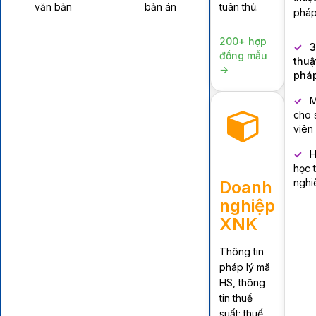
văn bản
bản án
tuân thủ.
pháp
200+ hợp
3
đồng mẫu
thuậ
→
pháp
M
cho 
viên
H
học 
nghi
Doanh
nghiệp
XNK
Thông tin
pháp lý mã
HS, thông
tin thuế
suất: thuế