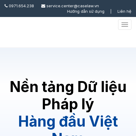
0971.654.238
service.center@caselaw.vn
Hướng dẫn sử dụng
|
Liên hệ
Togg
Navig
Nền tảng Dữ liệu
Pháp lý
Hàng đầu Việt