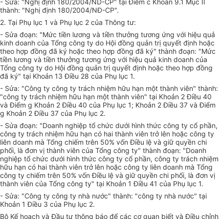
- Sửa: "Nghị định 180/2004/ND-CP" tại Điểm c Khoản 9.1 Mục II
thành: "Nghị định 180/2004/NĐ-CP".
2. Tại Phụ lục 1 và Phụ lục 2 của Thông tư:
- Sửa đoạn: "Mức tiền lương và tiền thưởng tương ứng với hiệu quả
kinh doanh của Tổng công ty do Hội đồng quản trị quyết định hoặc
theo hợp đồng đã ký hoặc theo hợp đồng đã ký" thành đoạn: "Mức
tiền lương và tiền thưởng tương ứng với hiệu quả kinh doanh của
Tổng công ty do Hội đồng quản trị quyết định hoặc theo hợp đồng
đã ký" tại Khoản 13 Điều 28 của Phụ lục 1.
- Sửa: "Công ty công ty trách nhiệm hữu hạn một thành viên" thành:
"công ty trách nhiệm hữu hạn một thành viên" tại Khoản 2 Điều 40
và Điểm g Khoản 2 Điều 40 của Phụ lục 1; Khoản 2 Điều 37 và Điểm
g Khoản 2 Điều 37 của Phụ lục 2.
- Sửa đoạn: "Doanh nghiệp tổ chức dưới hình thức công ty cổ phần,
công ty trách nhiệm hữu hạn có hai thành viên trở lên hoặc công ty
liên doanh mà Tổng chiếm trên 50% vốn Điều lệ và giữ quyền chi
phối, là đơn vị thành viên của Tổng công ty" thành đoạn: "Doanh
nghiệp tổ chức dưới hình thức công ty cổ phần, công ty trách nhiệm
hữu hạn có hai thành viên trở lên hoặc công ty liên doanh mà Tổng
công ty chiếm trên 50% vốn Điều lệ và giữ quyền chi phối, là đơn vị
thành viên của Tổng công ty" tại Khoản 1 Điều 41 của Phụ lục 1.
- Sửa: "Công ty công ty nhà nước" thành: "công ty nhà nước" tại
Khoản 1 Điều 3 của Phụ lục 2.
Bộ Kế hoạch và Đầu tư thông báo để các cơ quan biết và Điều chỉnh