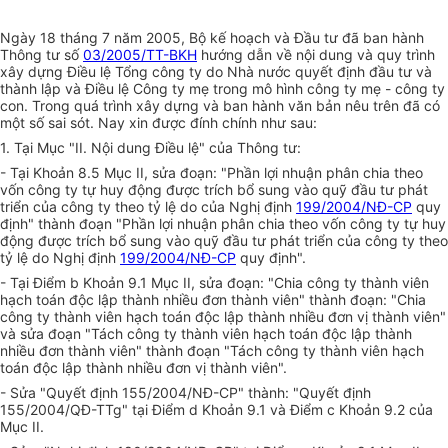
Ngày 18 tháng 7 năm 2005, Bộ kế hoạch và Đầu tư đã ban hành
Thông tư số
03/2005/TT-BKH
hướng dẫn về nội dung và quy trình
xây dựng Điều lệ Tổng công ty do Nhà nước quyết định đầu tư và
thành lập và Điều lệ Công ty mẹ trong mô hình công ty mẹ - công ty
con. Trong quá trình xây dựng và ban hành văn bản nêu trên đã có
một số sai sót. Nay xin được đính chính như sau:
1. Tại Mục "II. Nội dung Điều lệ" của Thông tư:
- Tại Khoản 8.5 Mục II, sửa đoạn: "Phần lợi nhuận phân chia theo
vốn công ty tự huy động được trích bổ sung vào quỹ đầu tư phát
triển của công ty theo tỷ lệ do của Nghị định
199/2004/NĐ-CP
quy
định" thành đoạn "Phần lợi nhuận phân chia theo vốn công ty tự huy
động được trích bổ sung vào quỹ đầu tư phát triển của công ty theo
tỷ lệ do Nghị định
199/2004/NĐ-CP
quy định".
- Tại Điểm b Khoản 9.1 Mục II, sửa đoạn: "Chia công ty thành viên
hạch toán độc lập thành nhiều đơn thành viên" thành đoạn: "Chia
công ty thành viên hạch toán độc lập thành nhiều đơn vị thành viên"
và sửa đoạn "Tách công ty thành viên hạch toán độc lập thành
nhiều đơn thành viên" thành đoạn "Tách công ty thành viên hạch
toán độc lập thành nhiều đơn vị thành viên".
- Sửa "Quyết định 155/2004/NĐ-CP" thành: "Quyết định
155/2004/QĐ-TTg" tại Điểm d Khoản 9.1 và Điểm c Khoản 9.2 của
Mục II.