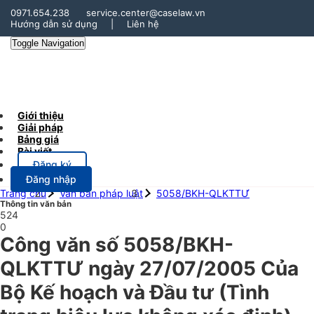
0971.654.238
service.center@caselaw.vn
Hướng dẫn sử dụng
|
Liên hệ
Toggle Navigation
Giới thiệu
Giải pháp
Bảng giá
Bài viết
Đăng ký
Đăng nhập
Trang chủ
Văn bản pháp luật
5058/BKH-QLKTTƯ
Thông tin văn bản
524
0
Công văn số 5058/BKH-
QLKTTƯ ngày 27/07/2005 Của
Bộ Kế hoạch và Đầu tư (Tình