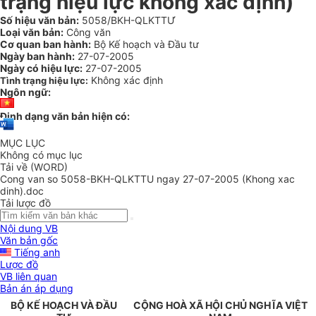
trạng hiệu lực không xác định)
Số hiệu văn bản:
5058/BKH-QLKTTƯ
Loại văn bản:
Công văn
Cơ quan ban hành:
Bộ Kế hoạch và Đầu tư
Ngày ban hành:
27-07-2005
Ngày có hiệu lực:
27-07-2005
Không xác định
Tình trạng hiệu lực:
Ngôn ngữ:
Định dạng văn bản hiện có:
MỤC LỤC
Không có mục lục
Tải về (WORD)
Cong van so 5058-BKH-QLKTTU ngay 27-07-2005 (Khong xac
dinh).doc
Tải lược đồ
Nội dung VB
Văn bản gốc
Tiếng anh
Lược đồ
VB liên quan
Bản án áp dụng
BỘ KẾ HOẠCH VÀ ĐẦU
CỘNG HOÀ XÃ HỘI CHỦ NGHĨA VIỆT