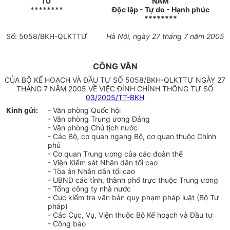
TƯ
NAM
********
Độc lập - Tự do - Hạnh phúc
********
Số: 5058/BKH-QLKTTƯ
Hà Nội, ngày 27 tháng 7 năm 2005
CÔNG VĂN
CỦA BỘ KẾ HOẠCH VÀ ĐẦU TƯ SỐ 5058/BKH-QLKTTƯ NGÀY 27
THÁNG 7 NĂM 2005 VỀ VIỆC ĐÍNH CHÍNH THÔNG TƯ SỐ
03/2005/TT-BKH
Kính gửi:
- Văn phòng Quốc hội
- Văn phòng Trung ương Đảng
- Văn phòng Chủ tịch nước
- Các Bộ, cơ quan ngang Bộ, cơ quan thuộc Chính
phủ
- Cơ quan Trung ương của các đoàn thể
- Viện Kiểm sát Nhân dân tối cao
- Tòa án Nhân dân tối cao
- UBND các tỉnh, thành phố trực thuộc Trung ương
- Tổng công ty nhà nước
- Cục kiểm tra văn bản quy phạm pháp luật (Bộ Tư
pháp)
- Các Cục, Vụ, Viện thuộc Bộ Kế hoạch và Đầu tư
- Công báo