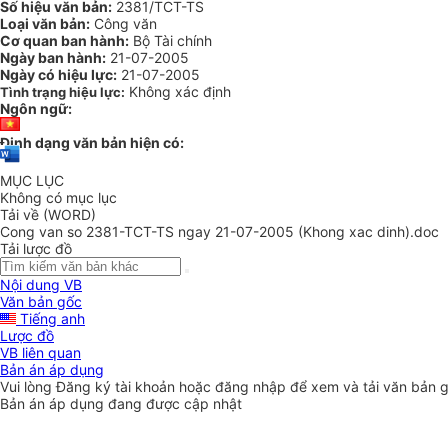
Số hiệu văn bản:
2381/TCT-TS
Loại văn bản:
Công văn
Cơ quan ban hành:
Bộ Tài chính
Ngày ban hành:
21-07-2005
Ngày có hiệu lực:
21-07-2005
Không xác định
Tình trạng hiệu lực:
Ngôn ngữ:
Định dạng văn bản hiện có:
MỤC LỤC
Không có mục lục
Tải về (WORD)
Cong van so 2381-TCT-TS ngay 21-07-2005 (Khong xac dinh).doc
Tải lược đồ
Nội dung VB
Văn bản gốc
Tiếng anh
Lược đồ
VB liên quan
Bản án áp dụng
Vui lòng
Đăng ký
tài khoản hoặc
đăng nhập
để xem và tải văn bản 
Bản án áp dụng đang được cập nhật