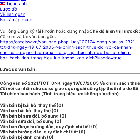
Tiếng anh
Lược đồ
VB liên quan
Bản án áp dụng
Vui lòng
Đăng ký
tài khoản hoặc
đăng nhập
Chế độ hiển thị lược đồ:
để xem và tải văn bản gốc.
https://caselaw.vn/van-ban-phap-luat/100124-cong-van-so-2321-
tct-dnk-ngay-19-07-2005-ve-chinh-sach-thue-doi-voi-ca-nhan-
cho-co-so-giao-duc-ngoai-cong-lap-thue-nha-do-bo-tai-chinh-
ban-hanh-tinh-trang-hieu-luc-khong-xac-dinh?luocdo=true
Lược đồ văn bản:
Công văn số 2321/TCT-DNK ngày 19/07/2005 Về chính sách thuế
đối với cá nhân cho cơ sở giáo dục ngoài công lập thuê nhà do Bộ
Tài chính ban hành (Tình trạng hiệu lực không xác định)
Văn bản bị bãi bỏ, thay thế (0)
Văn bản bãi bỏ, thay thế (0)
Văn bản bị sửa đổi, bổ sung (0)
Văn bản sửa đổi, bổ sung (0)
Văn bản được hướng dẫn, quy định chi tiết (0)
Văn bản hướng dẫn, quy định chi tiết (0)
Văn bản bị đính chính (0)