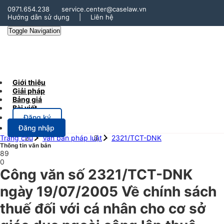
0971.654.238
service.center@caselaw.vn
Hướng dẫn sử dụng
|
Liên hệ
Toggle Navigation
Giới thiệu
Giải pháp
Bảng giá
Bài viết
Đăng ký
Đăng nhập
Trang chủ
Văn bản pháp luật
2321/TCT-DNK
Thông tin văn bản
89
0
Công văn số 2321/TCT-DNK
ngày 19/07/2005 Về chính sách
thuế đối với cá nhân cho cơ sở