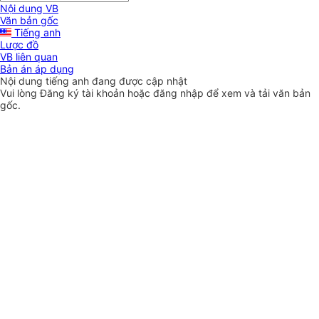
Nội dung VB
Văn bản gốc
Tiếng anh
Lược đồ
VB liên quan
Bản án áp dụng
Nội dung tiếng anh đang được cập nhật
Vui lòng
Đăng ký
tài khoản hoặc
đăng nhập
để xem và tải văn bản
gốc.