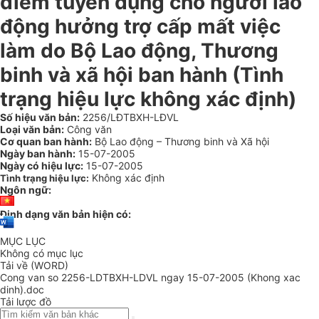
điểm tuyển dụng cho người lao
động hưởng trợ cấp mất việc
làm do Bộ Lao động, Thương
binh và xã hội ban hành (Tình
trạng hiệu lực không xác định)
Số hiệu văn bản:
2256/LĐTBXH-LĐVL
Loại văn bản:
Công văn
Cơ quan ban hành:
Bộ Lao động – Thương binh và Xã hội
Ngày ban hành:
15-07-2005
Ngày có hiệu lực:
15-07-2005
Không xác định
Tình trạng hiệu lực:
Ngôn ngữ:
Định dạng văn bản hiện có:
MỤC LỤC
Không có mục lục
Tải về (WORD)
Cong van so 2256-LDTBXH-LDVL ngay 15-07-2005 (Khong xac
dinh).doc
Tải lược đồ