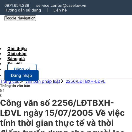
0971.654.238
service.center@caselaw.vn
Hướng dẫn sử dụng
|
Liên hệ
Toggle Navigation
Giới thiệu
Giải pháp
Bảng giá
Bài viết
Đăng ký
Đăng nhập
Trang chủ
Văn bản pháp luật
2256/LĐTBXH-LĐVL
Thông tin văn bản
91
0
Công văn số 2256/LĐTBXH-
LĐVL ngày 15/07/2005 Về việc
tính thời gian thực tế và thời