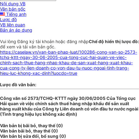
Nội dung VB
Văn bản gốc
Tiếng anh
Lược đồ
VB liên quan
Bản án áp dụng
Vui lòng
Đăng ký
tài khoản hoặc
đăng nhập
Chế độ hiển thị lược đồ:
để xem và tải văn bản gốc.
https://caselaw.vn/van-ban-phap-luat/100286-cong-van-so-2573-
tchq-kttt-ngay-30-06-2005-cua-tong-cuc-hai-quan-ve-viec-
chinh-sach-thue-hang-nhap-khau-de-san-xuat-hang-xuat-khau-
cua-cong-ty-lien-doanh-co-von-dau-tu-nuoc-ngoai-tinh-trang-
hieu-luc-khong-xac-dinh?luocdo=true
Lược đồ văn bản:
Công văn số 2573/TCHQ-KTTT ngày 30/06/2005 Của Tổng cục
Hải quan về việc chính sách thuế hàng nhập khẩu để sản xuất
hàng xuất khẩu của Công ty Liên doanh có vốn đầu tư nước ngoài
(Tình trạng hiệu lực không xác định)
Văn bản bị bãi bỏ, thay thế (0)
Văn bản bãi bỏ, thay thế (0)
Văn bản bị sửa đổi, bổ sung (0)