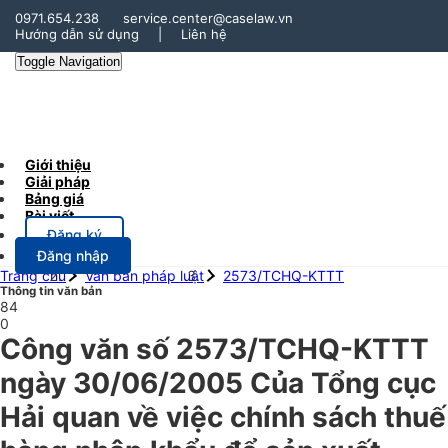
0971.654.238
service.center@caselaw.vn
Hướng dẫn sử dụng
|
Liên hệ
Toggle Navigation
Giới thiệu
Giải pháp
Bảng giá
Bài viết
Đăng ký
Đăng nhập
Trang chủ
Văn bản pháp luật
2573/TCHQ-KTTT
Thông tin văn bản
84
0
Công văn số 2573/TCHQ-KTTT
ngày 30/06/2005 Của Tổng cục
Hải quan về việc chính sách thuế