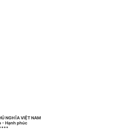
HỦ NGHĨA VIỆT NAM
o - Hạnh phúc
****