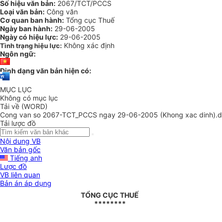
Số hiệu văn bản:
2067/TCT/PCCS
Loại văn bản:
Công văn
Cơ quan ban hành:
Tổng cục Thuế
Ngày ban hành:
29-06-2005
Ngày có hiệu lực:
29-06-2005
Không xác định
Tình trạng hiệu lực:
Ngôn ngữ:
Định dạng văn bản hiện có:
MỤC LỤC
Không có mục lục
Tải về (WORD)
Cong van so 2067-TCT_PCCS ngay 29-06-2005 (Khong xac dinh).
Tải lược đồ
Nội dung VB
Văn bản gốc
Tiếng anh
Lược đồ
VB liên quan
Bản án áp dụng
TỔNG CỤC THUẾ
********