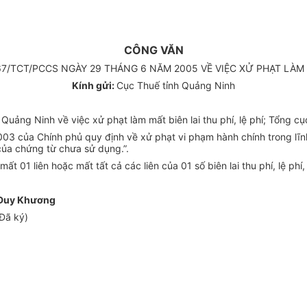
CÔNG VĂN
/TCT/PCCS NGÀY 29 THÁNG 6 NĂM 2005 VỀ VIỆC XỬ PHẠT LÀM MẤ
Kính gửi:
Cục Thuế tỉnh Quảng Ninh
ảng Ninh về việc xử phạt làm mất biên lai thu phí, lệ phí; Tổng cụ
3 của Chính phủ quy định về xử phạt vi phạm hành chính trong lĩnh v
 của chứng từ chưa sử dụng.”.
 01 liên hoặc mất tất cả các liên của 01 số biên lai thu phí, lệ phí, t
Duy Khương
Đã ký)