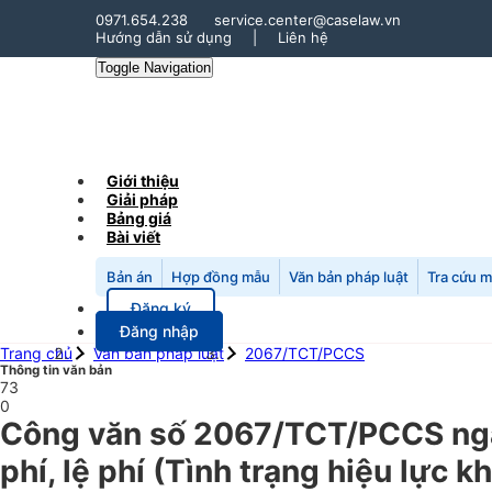
0971.654.238
service.center@caselaw.vn
Hướng dẫn sử dụng
|
Liên hệ
Toggle Navigation
Giới thiệu
Giải pháp
Bảng giá
Bài viết
Bản án
Hợp đồng mẫu
Văn bản pháp luật
Tra cứu 
Đăng ký
Đăng nhập
Trang chủ
Văn bản pháp luật
2067/TCT/PCCS
Thông tin văn bản
73
0
Công văn số 2067/TCT/PCCS ngày
phí, lệ phí (Tình trạng hiệu lực 