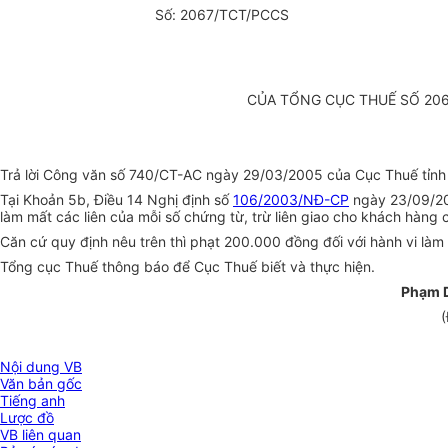
Số: 2067/TCT/PCCS
CỦA TỔNG CỤC THUẾ SỐ 2067
Trả lời Công văn số 740/CT-AC ngày 29/03/2005 của Cục Thuế tỉnh Qu
Tại Khoản 5b, Điều 14 Nghị định số
106/2003/NĐ-CP
ngày 23/09/200
làm mất các liên của mỗi số chứng từ, trừ liên giao cho khách hàng
Căn cứ quy định nêu trên thì phạt 200.000 đồng đối với hành vi làm mất
Tổng cục Thuế thông báo để Cục Thuế biết và thực hiện.
Phạm 
(
Nội dung VB
Văn bản gốc
Tiếng anh
Lược đồ
VB liên quan