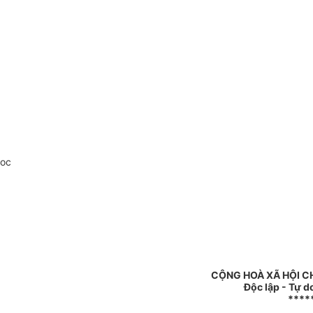
doc
CỘNG HOÀ XÃ HỘI C
Độc lập - Tự d
****