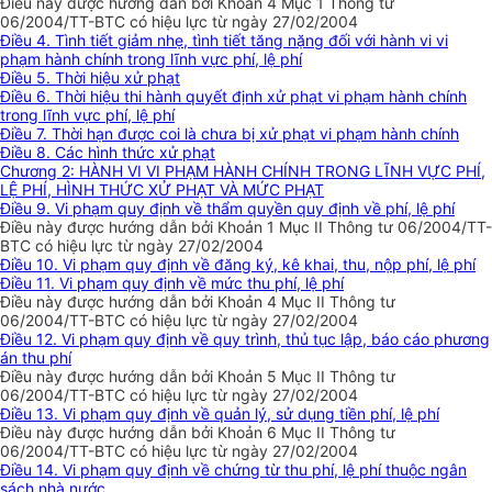
Điều này được hướng dẫn bởi Khoản 4 Mục 1 Thông tư
06/2004/TT-BTC có hiệu lực từ ngày 27/02/2004
Điều 4. Tình tiết giảm nhẹ, tình tiết tăng nặng đối với hành vi vi
phạm hành chính trong lĩnh vực phí, lệ phí
Điều 5. Thời hiệu xử phạt
Điều 6. Thời hiệu thi hành quyết định xử phạt vi phạm hành chính
trong lĩnh vực phí, lệ phí
Điều 7. Thời hạn được coi là chưa bị xử phạt vi phạm hành chính
Điều 8. Các hình thức xử phạt
Chương 2: HÀNH VI VI PHẠM HÀNH CHÍNH TRONG LĨNH VỰC PHÍ,
LỆ PHÍ, HÌNH THỨC XỬ PHẠT VÀ MỨC PHẠT
Điều 9. Vi phạm quy định về thẩm quyền quy định về phí, lệ phí
Điều này được hướng dẫn bởi Khoản 1 Mục II Thông tư 06/2004/TT-
BTC có hiệu lực từ ngày 27/02/2004
Điều 10. Vi phạm quy định về đăng ký, kê khai, thu, nộp phí, lệ phí
Điều 11. Vi phạm quy định về mức thu phí, lệ phí
Điều này được hướng dẫn bởi Khoản 4 Mục II Thông tư
06/2004/TT-BTC có hiệu lực từ ngày 27/02/2004
Điều 12. Vi phạm quy định về quy trình, thủ tục lập, báo cáo phương
án thu phí
Điều này được hướng dẫn bởi Khoản 5 Mục II Thông tư
06/2004/TT-BTC có hiệu lực từ ngày 27/02/2004
Điều 13. Vi phạm quy định về quản lý, sử dụng tiền phí, lệ phí
Điều này được hướng dẫn bởi Khoản 6 Mục II Thông tư
06/2004/TT-BTC có hiệu lực từ ngày 27/02/2004
Điều 14. Vi phạm quy định về chứng từ thu phí, lệ phí thuộc ngân
sách nhà nước