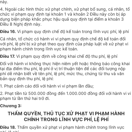
này.
4. Ngoài các hình thức xử phạt chính, xử phạt bổ sung, cá nhân, tổ
chức vi phạm quy định tại khoản 1 và khoản 2 Điều này còn bị áp
dụng biện pháp khắc phục hậu quả quy định tại điểm a khoản 3
Điều 8 Nghị định này.
Điều 16.
Vi phạm quy định chế độ kế toán trong lĩnh vực phí, lệ phí
Cá nhân, tổ chức có hành vi vi phạm quy định chế độ kế toán đối
với phí, lệ phí bị xử phạt theo quy định của pháp luật về xử phạt vi
phạm hành chính trong lĩnh vực kế toán.
Điều 17.
Vi phạm quy định về công khai chế độ thu phí, lệ phí
Đối với hành vi không thực hiện niêm yết hoặc thông báo công khai
tại địa điểm thu phí, lệ phí ở vị trí thuận tiện để các đối tượng nộp
phí dễ nhận biết về tên phí, lệ phí, mức thu, chứng từ thu và văn
bản quy định thu phí, lệ phí:
1. Phạt cảnh cáo đối với hành vi vi phạm lần đầu;
2. Phạt tiền từ 500.000 đồng đến 1.000.000 đồng đối với hành vi vi
phạm từ lần thứ hai trở đi.
Chương 3:
THẨM QUYỀN, THỦ TỤC XỬ PHẠT VI PHẠM HÀNH
CHÍNH TRONG LĨNH VỰC PHÍ, LỆ PHÍ
Điều 18.
Thẩm quyền xử phạt vi phạm hành chính trong lĩnh vực