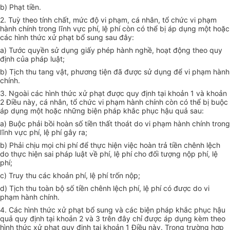
b) Phạt tiền.
2. Tuỳ theo tính chất, mức độ vi phạm, cá nhân, tổ chức vi phạm
hành chính trong lĩnh vực phí, lệ phí còn có thể bị áp dụng một hoặc
các hình thức xử phạt bổ sung sau đây:
a) Tước quyền sử dụng giấy phép hành nghề, hoạt động theo quy
định của pháp luật;
b) Tịch thu tang vật, phương tiện đã được sử dụng để vi phạm hành
chính.
3. Ngoài các hình thức xử phạt được quy định tại khoản 1 và khoản
2 Điều này, cá nhân, tổ chức vi phạm hành chính còn có thể bị buộc
áp dụng một hoặc những biện pháp khắc phục hậu quả sau:
a) Buộc phải bồi hoàn số tiền thất thoát do vi phạm hành chính trong
lĩnh vực phí, lệ phí gây ra;
b) Phải chịu mọi chi phí để thực hiện việc hoàn trả tiền chênh lệch
do thực hiện sai pháp luật về phí, lệ phí cho đối tượng nộp phí, lệ
phí;
c) Truy thu các khoản phí, lệ phí trốn nộp;
d) Tịch thu toàn bộ số tiền chênh lệch phí, lệ phí có được do vi
phạm hành chính.
4. Các hình thức xử phạt bổ sung và các biện pháp khắc phục hậu
quả quy định tại khoản 2 và 3 trên đây chỉ được áp dụng kèm theo
hình thức xử phạt quy định tại khoản 1 Điều này. Trong trường hợp