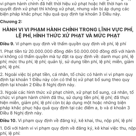
vi phạm hành chính đã hết thời hiệu xử phạt hoặc hết thời hạn ra
quyết định xử phạt thì không xử phạt, nhưng vẫn bị áp dụng các
biện pháp khắc phục hậu quả quy định tại khoản 3 Điều này.
Chương 2:
HÀNH VI VI PHẠM HÀNH CHÍNH TRONG LĨNH VỰC PHÍ,
LỆ PHÍ, HÌNH THỨC XỬ PHẠT VÀ MỨC PHẠT
Điều 9.
Vi phạm quy định về thẩm quyền quy định về phí, lệ phí
1. Phạt tiền từ 20.000.000 đồng đến 50.000.000 đồng đối với hành
vi không có thẩm quyền mà tự đặt ra quy định về: danh mục phí, lệ
phí; mức thu phí, lệ phí; quản lý, sử dụng tiền phí, lệ phí; miễn, giảm
phí, lệ phí.
2. Ngoài việc bị phạt tiền, cá nhân, tổ chức có hành vi vi phạm quy
định tại khoản 1 Điều này còn có thể bị xử phạt bổ sung theo quy
định tại khoản 2 Điều 8 Nghị định này.
3. Ngoài các hình thức xử phạt chính, xử phạt bổ sung, cá nhân, tổ
chức vi phạm hành chính đã thu, sử dụng tiền phí, lệ phí; đã thực
hiện miễn, giảm phí, lệ phí còn bị áp dụng một hoặc những biện
pháp khắc phục hậu quả quy định tại các điểm a, b và d khoản 3
Điều 8 Nghị định này.
Điều 10.
Vi phạm quy định về đăng ký, kê khai, thu, nộp phí, lệ phí
1. Đối với hành vi vi phạm quy định về đăng ký, kê khai việc thu, nộp
phí, lệ phí: