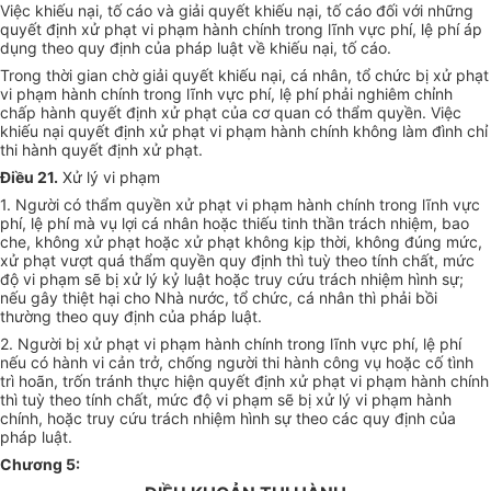
Việc khiếu nại, tố cáo và giải quyết khiếu nại, tố cáo đối với những
quyết định xử phạt vi phạm hành chính trong lĩnh vực phí, lệ phí áp
dụng theo quy định của pháp luật về khiếu nại, tố cáo.
Trong thời gian chờ giải quyết khiếu nại, cá nhân, tổ chức bị xử phạt
vi phạm hành chính trong lĩnh vực phí, lệ phí phải nghiêm chỉnh
chấp hành quyết định xử phạt của cơ quan có thẩm quyền. Việc
khiếu nại quyết định xử phạt vi phạm hành chính không làm đình chỉ
thi hành quyết định xử phạt.
Điều 21.
Xử lý vi phạm
1. Người có thẩm quyền xử phạt vi phạm hành chính trong lĩnh vực
phí, lệ phí mà vụ lợi cá nhân hoặc thiếu tinh thần trách nhiệm, bao
che, không xử phạt hoặc xử phạt không kịp thời, không đúng mức,
xử phạt vượt quá thẩm quyền quy định thì tuỳ theo tính chất, mức
độ vi phạm sẽ bị xử lý kỷ luật hoặc truy cứu trách nhiệm hình sự;
nếu gây thiệt hại cho Nhà nước, tổ chức, cá nhân thì phải bồi
thường theo quy định của pháp luật.
2. Người bị xử phạt vi phạm hành chính trong lĩnh vực phí, lệ phí
nếu có hành vi cản trở, chống người thi hành công vụ hoặc cố tình
trì hoãn, trốn tránh thực hiện quyết định xử phạt vi phạm hành chính
thì tuỳ theo tính chất, mức độ vi phạm sẽ bị xử lý vi phạm hành
chính, hoặc truy cứu trách nhiệm hình sự theo các quy định của
pháp luật.
Chương 5: