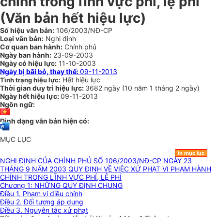
chính trong lĩnh vực phí, lệ phí
(Văn bản hết hiệu lực)
Số hiệu văn bản:
106/2003/NĐ-CP
Loại văn bản:
Nghị định
Cơ quan ban hành:
Chính phủ
Ngày ban hành:
23-09-2003
Ngày có hiệu lực:
11-10-2003
Ngày bị bãi bỏ, thay thế:
09-11-2013
Hết hiệu lực
Tình trạng hiệu lực:
Thời gian duy trì hiệu lực:
3682 ngày
(
10 năm
1 tháng
2 ngày
)
Ngày hết hiệu lực:
09-11-2013
Ngôn ngữ:
Định dạng văn bản hiện có:
MỤC LỤC
In mục lục
NGHỊ ĐỊNH CỦA CHÍNH PHỦ SỐ 106/2003/NĐ-CP NGÀY 23
THÁNG 9 NĂM 2003 QUY ĐỊNH VỀ VIỆC XỬ PHẠT VI PHẠM HÀNH
CHÍNH TRONG LĨNH VỰC PHÍ, LỆ PHÍ
Chương 1: NHỮNG QUY ĐỊNH CHUNG
Điều 1. Phạm vi điều chỉnh
Điều 2. Đối tượng áp dụng
Điều 3. Nguyên tắc xử phạt