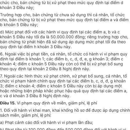
chức cho, bán chứng từ bị xử phạt theo mức quy định tại điểm d
khoản 3 Điều này;
Trường hợp cho, bán chứng từ chưa sử dụng thì cá nhân, tổ chức
cho, bán chứng từ bị xử phạt theo mức quy định tại điểm a và điểm
b khoản 5 Điều này;
d) Mức phạt đối với các hành vi quy định tại các điểm a, b và c
khoản 5 Điều này tối đa là 50.000.000 đồng; riêng trường hợp cho,
bán chứng từ phát hiện đã sử dụng áp dụng mức phạt tối đa theo
quy định tại điểm h khoản 3 Điều này.
6. Ngoài việc bị phạt tiền, cá nhân, tổ chức có hành vi vi phạm quy
định tại điểm b khoản 1; các điểm b, c, d, đ, e, g khoản 3; điểm c
khoản 4; điểm c khoản 5 Điều này còn có thể bị xử phạt bổ sung
theo quy định tại khoản 2 Điều 8 Nghị định này.
7. Ngoài các hình thức xử phạt chính, xử phạt bổ sung, cá nhân, tổ
chức vi phạm hành chính quy định tại các điểm b, c, d, đ, g khoản
3; điểm c khoản 4; điểm c khoản 5 Điều này còn bị áp dụng một
hoặc những biện pháp khắc phục hậu quả quy định tại các điểm a,
c và d khoản 3 Điều 8 Nghị định này.
Điều 15.
Vi phạm quy định về miễn, giảm phí, lệ phí
1. Đối với hành vi khai man, khai khống hồ sơ để được áp dụng chính
sách miễn, giảm phí, lệ phí:
a) Phạt cảnh cáo đối với hành vi vi phạm lần đầu;
b) Phạt tiền từ 100.000 đồng đến 500.000 đồng đối với hành vi vi