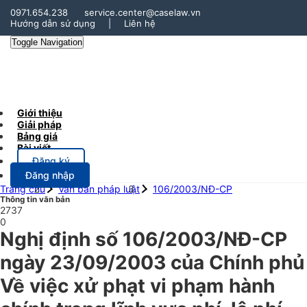
0971.654.238
service.center@caselaw.vn
Hướng dẫn sử dụng
|
Liên hệ
Toggle Navigation
Giới thiệu
Giải pháp
Bảng giá
Bài viết
Đăng ký
Đăng nhập
Trang chủ
Văn bản pháp luật
106/2003/NĐ-CP
Thông tin văn bản
2737
0
Nghị định số 106/2003/NĐ-CP
ngày 23/09/2003 của Chính phủ
Về việc xử phạt vi phạm hành