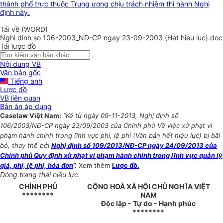
thành phố trực thuộc Trung ương chịu trách nhiệm thi hành Nghị
định này.
Tải về (WORD)
Nghi dinh so 106-2003_ND-CP ngay 23-09-2003 (Het hieu luc).doc
Tải lược đồ
Nội dung VB
Văn bản gốc
Tiếng anh
Lược đồ
VB liên quan
Bản án áp dụng
Caselaw Việt Nam:
“Kể từ ngày 09-11-2013, Nghị định số
106/2003/NĐ-CP ngày 23/09/2003 của Chính phủ Về việc xử phạt vi
phạm hành chính trong lĩnh vực phí, lệ phí (Văn bản hết hiệu lực) bị bãi
bỏ, thay thế bởi
Nghị định số 109/2013/NĐ-CP ngày 24/09/2013 của
Chính phủ Quy định xử phạt vi phạm hành chính trong lĩnh vực quản lý
giá, phí, lệ phí, hóa đơn
”.
Xem thêm
Lược đồ.
Dòng trạng thái hiệu lực.
CHÍNH PHỦ
CỘNG HOÀ XÃ HỘI CHỦ NGHĨA VIỆT
********
NAM
Độc lập - Tự do - Hạnh phúc
********