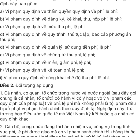
định này bao gồm:
a) Vi phạm quy định về thẩm quyền quy định về phí, lệ phí;
b) Vi phạm quy định về đăng ký, kê khai, thu, nộp phí, lệ phí;
c) Vi phạm quy định về mức thu phí, lệ phí;
d) Vi phạm quy định về quy trình, thủ tục lập, báo cáo phương án
thu phí;
đ) Vi phạm quy định về quản lý, sử dụng tiền phí, lệ phí;
e) Vi phạm quy định về chứng từ thu phí, lệ phí;
g) Vi phạm quy định về miễn, giảm phí, lệ phí;
h) Vi phạm quy định về kế toán phí, lệ phí;
i) Vi phạm quy định về công khai chế độ thu phí, lệ phí.
Điều 2.
Đối tượng áp dụng
1. Cá nhân, cơ quan, tổ chức trong nước và nước ngoài (sau đây gọi
chung là cá nhân, tổ chức) có hành vi cố ý hoặc vô ý vi phạm các
quy định của pháp luật về phí, lệ phí mà không phải là tội phạm đều
bị xử phạt vi phạm hành chính theo quy định tại Nghị định này, trừ
trường hợp Điều ước quốc tế mà Việt Nam ký kết hoặc gia nhập có
quy định khác.
2. Cán bộ, công chức đang thi hành nhiệm vụ, công vụ trong lĩnh
vực phí, lệ phí được giao mà có vi phạm hành chính thì không thuộc
đối tượng áp dụng Nghị định này mà sẽ bị xử lý kỷ luật theo quy