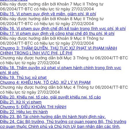
Điều này được hướng dẫn bởi Khoản 7 Mục II Thông tư
06/2004/TT-BTC có hiệu lực từ ngày 27/02/2004
Điều 15. Vi phạm quy định về miễn, giảm phí, lệ phí
Điều này được hướng dẫn bởi Khoản 8 Mục II Thông tư
06/2004/TT-BTC có hiệu lực từ ngày 27/02/2004
Điều 16. Vi phạm quy định chế độ kế toán trong lĩnh vực phí, lệ phí
Điều 17. Vi phạm quy định về công khai chế độ thu phí, lệ phí
Điều này được hướng dẫn bởi Khoản 9 Mục II Thông tư
06/2004/TT-BTC có hiệu lực từ ngày 27/02/2004
Chương 3: THẨM QUYỀN, THỦ TỤC XỬ PHẠT VI PHẠM HÀNH
CHÍNH TRONG LĨNH VỰC PHÍ, LỆ PHÍ
Chương này được hướng dẫn bởi Mục 3 Thông tư 06/2004/TT-BTC
có hiệu lực từ ngày 27/02/2004
Điều 18. Thẩm quyền xử phạt vi phạm hành chính trong lĩnh vực
phí, lệ phí.
Điều 19. Thủ tục xử phạt
Chương 4: KHIẾU NẠI, TỐ CÁO, XỬ LÝ VI PHẠM
Chương này được hướng dẫn bởi Mục 4 Thông tư 06/2004/TT-BTC
có hiệu lực từ ngày 27/02/2004
Điều 20. Khiếu nại, tố cáo, giải quyết khiếu nại, tố cáo
Điều 21. Xử lý vi phạm
Chương 5: ĐIỀU KHOẢN THI HÀNH
Điều 22. Hiệu lực thi hành
Điều 23. Bộ Tài chính hướng dẫn thi hành Nghị định này.
Điều 24. Các Bộ trưởng, Thủ trưởng cơ quan ngang Bộ, Thủ trưởng
cơ quan thuộc Chính phủ và Chủ tịch Uỷ ban nhân dân các tỉnh,