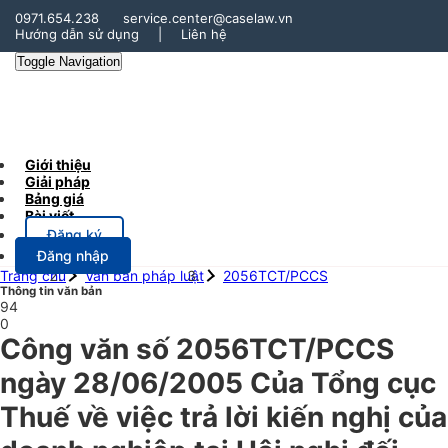
0971.654.238
service.center@caselaw.vn
Hướng dẫn sử dụng
|
Liên hệ
Toggle Navigation
Giới thiệu
Giải pháp
Bảng giá
Bài viết
Đăng ký
Đăng nhập
Trang chủ
Văn bản pháp luật
2056TCT/PCCS
Thông tin văn bản
94
0
Công văn số 2056TCT/PCCS
ngày 28/06/2005 Của Tổng cục
Thuế về việc trả lời kiến nghị của