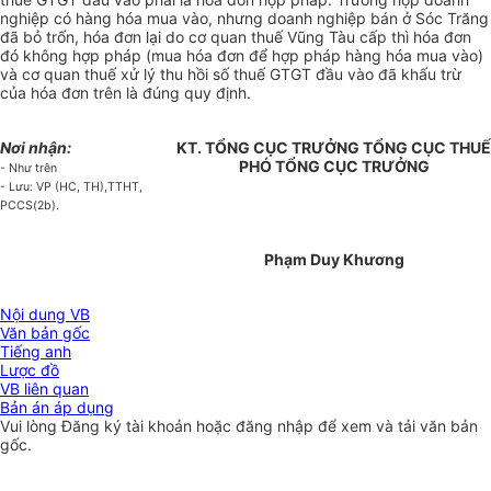
nghiệp có hàng hóa mua vào, nhưng doanh nghiệp bán ở Sóc Trăng
đã bỏ trốn, hóa đơn lại do cơ quan thuế Vũng Tàu cấp thì hóa đơn
đó không hợp pháp (mua hóa đơn để hợp pháp hàng hóa mua vào)
và cơ quan thuế xử lý thu hồi số thuế GTGT đầu vào đã khấu trừ
của hóa đơn trên là đúng quy định.
Nơi nhận:
KT. TỔNG CỤC TRƯỞNG TỔNG CỤC THUẾ
PHÓ TỔNG CỤC TRƯỞNG
- Như trên
- Lưu: VP (HC, TH),TTHT,
PCCS(2b).
Phạm Duy Khương
Nội dung VB
Văn bản gốc
Tiếng anh
Lược đồ
VB liên quan
Bản án áp dụng
Vui lòng
Đăng ký
tài khoản hoặc
đăng nhập
để xem và tải văn bản
gốc.