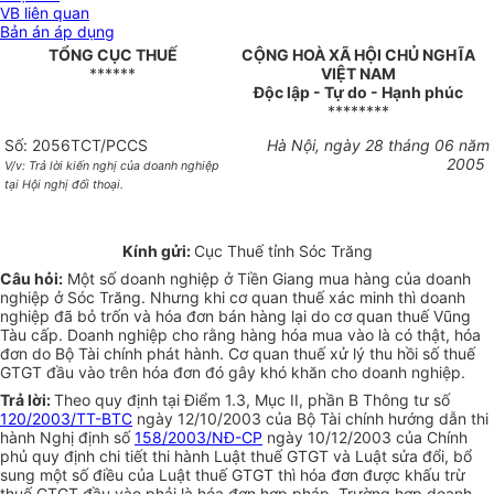
VB liên quan
Bản án áp dụng
TỔNG CỤC THUẾ
CỘNG HOÀ XÃ HỘI CHỦ NGHĨA
******
VIỆT NAM
Độc lập - Tự do - Hạnh phúc
********
Số: 2056TCT/PCCS
Hà Nội, ngày 28 tháng 06 năm
2005
V/v: Trả lời kiến nghị của doanh nghiệp
tại Hội nghị đối thoại.
Kính gửi:
Cục Thuế tỉnh Sóc Trăng
Câu hỏi:
Một số doanh nghiệp ở Tiền Giang mua hàng của doanh
nghiệp ở Sóc Trăng. Nhưng khi cơ quan thuế xác minh thì doanh
nghiệp đã bỏ trốn và hóa đơn bán hàng lại do cơ quan thuế Vũng
Tàu cấp. Doanh nghiệp cho rằng hàng hóa mua vào là có thật, hóa
đơn do Bộ Tài chính phát hành. Cơ quan thuế xử lý thu hồi số thuế
GTGT đầu vào trên hóa đơn đó gây khó khăn cho doanh nghiệp.
Trả lời:
Theo quy định tại Điểm 1.3, Mục II, phần B Thông tư số
120/2003/TT-BTC
ngày 12/10/2003 của Bộ Tài chính hướng dẫn thi
hành Nghị định số
158/2003/NĐ-CP
ngày 10/12/2003 của Chính
phủ quy định chi tiết thi hành Luật thuế GTGT và Luật sửa đổi, bổ
sung một số điều của Luật thuế GTGT thì hóa đơn được khấu trừ
thuế GTGT đầu vào phải là hóa đơn hợp pháp. Trường hợp doanh