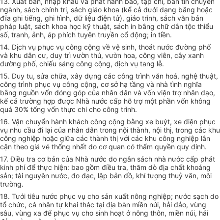
13. Xuất bản, nhập khẩu và phát hành báo, tạp chí, bản tin chuyên
ngành, sách chính trị, sách giáo khoa (kể cả dưới dạng băng hoặc
đĩa ghi tiếng, ghi hình, dữ liệu điện tử), giáo trình, sách văn bản
pháp luật, sách khoa học kỹ thuật, sách in bằng chữ dân tộc thiểu
số, tranh, ảnh, áp phích tuyên truyền cổ động; in tiền.
14. Dịch vụ phục vụ công cộng về vệ sinh, thoát nước đường phố
và khu dân cư, duy trì vườn thú, vườn hoa, công viên, cây xanh
đường phố, chiếu sáng công cộng, dịch vụ tang lễ.
15. Duy tu, sửa chữa, xây dựng các công trình văn hoá, nghệ thuật,
công trình phục vụ công cộng, cơ sở hạ tầng và nhà tình nghĩa
bằng nguồn vốn đóng góp của nhân dân và vốn viện trợ nhân đạo,
kể cả trường hợp được Nhà nước cấp hỗ trợ một phần vốn không
quá 30% tổng vốn thực chi cho công trình.
16. Vận chuyển hành khách công cộng bằng xe buýt, xe điện phục
vụ nhu cầu đi lại của nhân dân trong nội thành, nội thị, trong các khu
công nghiệp hoặc giữa các thành thị với các khu công nghiệp lân
cận theo giá vé thống nhất do cơ quan có thẩm quyền quy định.
17. Điều tra cơ bản của Nhà nước do ngân sách nhà nước cấp phát
kinh phí để thực hiện: bao gồm điều tra, thăm dò địa chất khoáng
sản; tài nguyên nước, đo đạc, lập bản đồ, khí tượng thuỷ văn, môi
trường.
18. Tưới tiêu nước phục vụ cho sản xuất nông nghiệp; nước sạch do
tổ chức, cá nhân tự khai thác tại địa bàn miền núi, hải đảo, vùng
sâu, vùng xa để phục vụ cho sinh hoạt ở nông thôn, miền núi, hải