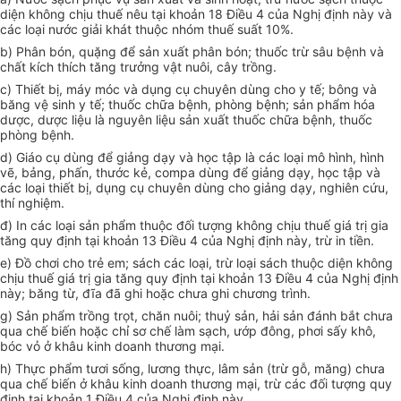
diện không chịu thuế nêu tại khoản 18 Điều 4 của Nghị định này và
các loại nước giải khát thuộc nhóm thuế suất 10%.
b) Phân bón, quặng để sản xuất phân bón; thuốc trừ sâu bệnh và
chất kích thích tăng trưởng vật nuôi, cây trồng.
c) Thiết bị, máy móc và dụng cụ chuyên dùng cho y tế; bông và
băng vệ sinh y tế; thuốc chữa bệnh, phòng bệnh; sản phẩm hóa
dược, dược liệu là nguyên liệu sản xuất thuốc chữa bệnh, thuốc
phòng bệnh.
d) Giáo cụ dùng để giảng dạy và học tập là các loại mô hình, hình
vẽ, bảng, phấn, thước kẻ, compa dùng để giảng dạy, học tập và
các loại thiết bị, dụng cụ chuyên dùng cho giảng dạy, nghiên cứu,
thí nghiệm.
đ) In các loại sản phẩm thuộc đối tượng không chịu thuế giá trị gia
tăng quy định tại khoản 13 Điều 4 của Nghị định này, trừ in tiền.
e) Đồ chơi cho trẻ em; sách các loại, trừ loại sách thuộc diện không
chịu thuế giá trị gia tăng quy định tại khoản 13 Điều 4 của Nghị định
này; băng từ, đĩa đã ghi hoặc chưa ghi chương trình.
g) Sản phẩm trồng trọt, chăn nuôi; thuỷ sản, hải sản đánh bắt chưa
qua chế biến hoặc chỉ sơ chế làm sạch, ướp đông, phơi sấy khô,
bóc vỏ ở khâu kinh doanh thương mại.
h) Thực phẩm tươi sống, lương thực, lâm sản (trừ gỗ, măng) chưa
qua chế biến ở khâu kinh doanh thương mại, trừ các đối tượng quy
định tại khoản 1 Điều 4 của Nghị định này.