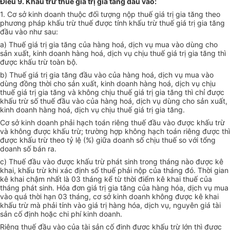
Điều 9. Khấu trừ thuế giá trị gia tăng đầu vào:
1. Cơ sở kinh doanh thuộc đối tượng nộp thuế giá trị gia tăng theo
phương pháp khấu trừ thuế được tính khấu trừ thuế giá trị gia tăng
đầu vào như sau:
a) Thuế giá trị gia tăng của hàng hoá, dịch vụ mua vào dùng cho
sản xuất, kinh doanh hàng hoá, dịch vụ chịu thuế giá trị gia tăng thì
được khấu trừ toàn bộ.
b) Thuế giá trị gia tăng đầu vào của hàng hoá, dịch vụ mua vào
dùng đồng thời cho sản xuất, kinh doanh hàng hoá, dịch vụ chịu
thuế giá trị gia tăng và không chịu thuế giá trị gia tăng thì chỉ được
khấu trừ số thuế đầu vào của hàng hoá, dịch vụ dùng cho sản xuất,
kinh doanh hàng hoá, dịch vụ chịu thuế giá trị gia tăng.
Cơ sở kinh doanh phải hạch toán riêng thuế đầu vào được khấu trừ
và không được khấu trừ; trường hợp không hạch toán riêng được thì
được khấu trừ theo tỷ lệ (%) giữa doanh số chịu thuế so với tổng
doanh số bán ra.
c) Thuế đầu vào được khấu trừ phát sinh trong tháng nào được kê
khai, khấu trừ khi xác định số thuế phải nộp của tháng đó. Thời gian
kê khai chậm nhất là 03 tháng kể từ thời điểm kê khai thuế của
tháng phát sinh. Hóa đơn giá trị gia tăng của hàng hóa, dịch vụ mua
vào quá thời hạn 03 tháng, cơ sở kinh doanh không được kê khai
khấu trừ mà phải tính vào giá trị hàng hóa, dịch vụ, nguyên giá tài
sản cố định hoặc chi phí kinh doanh.
Riêng thuế đầu vào của tài sản cố định được khấu trừ lớn thì được