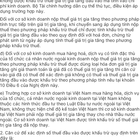
không được khấu trừ thuế giá trị gia tăng đầu vào mà tính vào chi
phí kinh doanh. Bộ Tài chính hướng dẫn cụ thể thủ tục, điều kiện áp
dụng trường hợp này.
Đối với cơ sở kinh doanh nộp thuế giá trị gia tăng theo phương pháp
tính trực tiếp trên giá trị gia tăng, khi chuyển sang áp dụng tính nộp
thuế theo phương pháp khấu trừ thuế chỉ được tính khấu trừ thuế
giá trị gia tăng đầu vào theo quy định đối với hoá đơn, chứng từ
phát sinh từ ngày áp dụng tính thuế giá trị gia tăng theo phương
pháp khấu trừ thuế.
đ) Đối với cơ sở kinh doanh mua hàng hoá, dịch vụ có tính đặc thù
của tổ chức cá nhân nước ngoài kinh doanh nộp thuế giá trị gia tăng
theo phương pháp khấu trừ thuế được dùng loại hóa đơn giá trị gia
tăng ghi giá thanh toán là giá đã có thuế giá trị gia tăng thì căn cứ
vào giá đã có thuế để xác định giá không có thuế và thuế giá trị gia
tăng đầu vào được khấu trừ theo phương pháp tính nêu tại khoản
10 Điều 6 của Nghị định này.
e) Trường hợp cơ sở kinh doanh tại Việt Nam mua hàng hóa, dịch vụ
của tổ chức, cá nhân nước ngoài kinh doanh tại Việt Nam không
thuộc các hình thức đầu tư theo Luật Đầu tư nước ngoài tại Việt
Nam, không thực hiện chế độ kế toán Việt Nam thì cơ sở kinh doanh
tại Việt Nam phải nộp thuế giá trị gia tăng thay cho nhà thầu nước
ngoài. Cơ sở kinh doanh tại Việt Nam được tính khấu trừ số thuế giá
trị gia tăng đã nộp thay.
2. Căn cứ để xác định số thuế đầu vào được khấu trừ quy định trên
đây là: