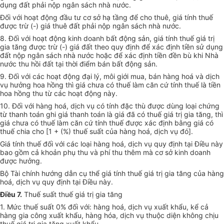
dụng đất phải nộp ngân sách nhà nước.
Đối với hoạt động đầu tư cơ sở hạ tầng để cho thuê, giá tính thuế
được trừ (-) giá thuê đất phải nộp ngân sách nhà nước.
8. Đối với hoạt động kinh doanh bất động sản, giá tính thuế giá trị
gia tăng được trừ (-) giá đất theo quy định để xác định tiền sử dụng
đất nộp ngân sách nhà nước hoặc để xác định tiền đền bù khi Nhà
nước thu hồi đất tại thời điểm bán bất động sản.
9. Đối với các hoạt động đại lý, môi giới mua, bán hàng hoá và dịch
vụ hưởng hoa hồng thì giá chưa có thuế làm căn cứ tính thuế là tiền
hoa hồng thu từ các hoạt động này.
10. Đối với hàng hoá, dịch vụ có tính đặc thù được dùng loại chứng
từ thanh toán ghi giá thanh toán là giá đã có thuế giá trị gia tăng, thì
giá chưa có thuế làm căn cứ tính thuế được xác định bằng giá có
thuế chia cho [1 + (%) thuế suất của hàng hoá, dịch vụ đó].
Giá tính thuế đối với các loại hàng hoá, dịch vụ quy định tại Điều này
bao gồm cả khoản phụ thu và phí thu thêm mà cơ sở kinh doanh
được hưởng.
Bộ Tài chính hướng dẫn cụ thể giá tính thuế giá trị gia tăng của hàng
hoá, dịch vụ quy định tại Điều này.
Điều 7.
Thuế suất thuế giá trị gia tăng
1. Mức thuế suất 0% đối với: hàng hoá, dịch vụ xuất khẩu, kể cả
hàng gia công xuất khẩu, hàng hóa, dịch vụ thuộc diện không chịu
thuế giá trị gia tăng xuất khẩu.