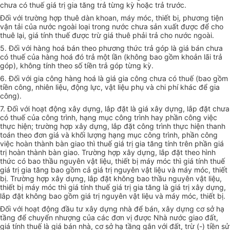
chưa có thuế giá trị gia tăng trả từng kỳ hoặc trả trước.
Đối với trường hợp thuê dàn khoan, máy móc, thiết bị, phương tiện
vận tải của nước ngoài loại trong nước chưa sản xuất được để cho
thuê lại, giá tính thuế được trừ giá thuê phải trả cho nước ngoài.
5. Đối với hàng hoá bán theo phương thức trả góp là giá bán chưa
có thuế của hàng hoá đó trả một lần (không bao gồm khoản lãi trả
góp), không tính theo số tiền trả góp từng kỳ.
6. Đối với gia công hàng hoá là giá gia công chưa có thuế (bao gồm
tiền công, nhiên liệu, động lực, vật liệu phụ và chi phí khác để gia
công).
7. Đối với hoạt động xây dựng, lắp đặt là giá xây dựng, lắp đặt chưa
có thuế của công trình, hạng mục công trình hay phần công việc
thực hiện; trường hợp xây dựng, lắp đặt công trình thực hiện thanh
toán theo đơn giá và khối lượng hạng mục công trình, phần công
việc hoàn thành bàn giao thì thuế giá trị gia tăng tính trên phần giá
trị hoàn thành bàn giao. Trường hợp xây dựng, lắp đặt theo hình
thức có bao thầu nguyên vật liệu, thiết bị máy móc thì giá tính thuế
giá trị gia tăng bao gồm cả giá trị nguyên vật liệu và máy móc, thiết
bị. Trường hợp xây dựng, lắp đặt không bao thầu nguyên vật liệu,
thiết bị máy móc thì giá tính thuế giá trị gia tăng là giá trị xây dựng,
lắp đặt không bao gồm giá trị nguyên vật liệu và máy móc, thiết bị.
Đối với hoạt động đầu tư xây dựng nhà để bán, xây dựng cơ sở hạ
tầng để chuyển nhượng của các đơn vị được Nhà nước giao đất,
giá tính thuế là giá bán nhà, cơ sở hạ tầng gắn với đất, trừ (-) tiền sử