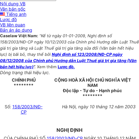
Nội dung VB
Văn bản gốc
Tiếng anh
Lược đồ
VB liên quan
Bản án áp dụng
Caselaw Việt Nam:
“Kể từ ngày 01-01-2009, Nghị định số
158/2003/NĐ-CP ngày 10/12/2003 của Chính phủ Hướng dẫn Luật Thuế
giá trị gia tăng và Luật Thuế giá trị gia tăng sửa đổi (Văn bản hết hiệu
lực) bị bãi bỏ, thay thế bởi
Nghị định số 123/2008/NĐ-CP ngày
08/12/2008 của Chính phủ Hướng dẫn Luật Thuế giá trị gia tăng (Văn
bản hết hiệu lực)
”.
Xem thêm
Lược đồ.
Dòng trạng thái hiệu lực.
CHÍNH PHỦ
CỘNG HOÀ XÃ HỘI CHỦ NGHĨA VIỆT
********
NAM
Độc lập - Tự do - Hạnh phúc
********
Số:
158/2003/NĐ-
Hà Nội, ngày 10 tháng 12 năm 2003
CP
NGHỊ ĐỊNH
CỦA CHÍNH PHỦ SỐ
158/2003/NĐ-CP
NGÀY 10 THÁNG 12 NĂM