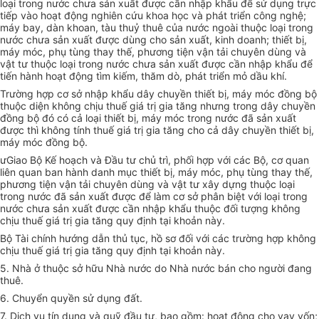
loại trong nước chưa sản xuất được cần nhập khẩu để sử dụng trực
tiếp vào hoạt động nghiên cứu khoa học và phát triển công nghệ;
máy bay, dàn khoan, tàu thuỷ thuê của nước ngoài thuộc loại trong
nước chưa sản xuất được dùng cho sản xuất, kinh doanh; thiết bị,
máy móc, phụ tùng thay thế, phương tiện vận tải chuyên dùng và
vật tư thuộc loại trong nước chưa sản xuất được cần nhập khẩu để
tiến hành hoạt động tìm kiếm, thăm dò, phát triển mỏ dầu khí.
Trường hợp cơ sở nhập khẩu dây chuyền thiết bị, máy móc đồng bộ
thuộc diện không chịu thuế giá trị gia tăng nhưng trong dây chuyền
đồng bộ đó có cả loại thiết bị, máy móc trong nước đã sản xuất
được thì không tính thuế giá trị gia tăng cho cả dây chuyền thiết bị,
máy móc đồng bộ.
ưGiao Bộ Kế hoạch và Đầu tư chủ trì, phối hợp với các Bộ, cơ quan
liên quan ban hành danh mục thiết bị, máy móc, phụ tùng thay thế,
phương tiện vận tải chuyên dùng và vật tư xây dựng thuộc loại
trong nước đã sản xuất được để làm cơ sở phân biệt với loại trong
nước chưa sản xuất được cần nhập khẩu thuộc đối tượng không
chịu thuế giá trị gia tăng quy định tại khoản này.
Bộ Tài chính hướng dẫn thủ tục, hồ sơ đối với các trường hợp không
chịu thuế giá trị gia tăng quy định tại khoản này.
5. Nhà ở thuộc sở hữu Nhà nước do Nhà nước bán cho người đang
thuê.
6. Chuyển quyền sử dụng đất.
7. Dịch vụ tín dụng và quỹ đầu tư, bao gồm: hoạt động cho vay vốn;