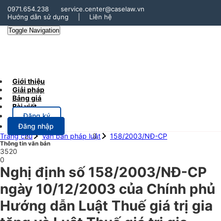
0971.654.238
service.center@caselaw.vn
Hướng dẫn sử dụng
|
Liên hệ
Toggle Navigation
Giới thiệu
Giải pháp
Bảng giá
Bài viết
Đăng ký
Đăng nhập
Trang chủ
Văn bản pháp luật
158/2003/NĐ-CP
Thông tin văn bản
3520
0
Nghị định số 158/2003/NĐ-CP
ngày 10/12/2003 của Chính phủ
Hướng dẫn Luật Thuế giá trị gia