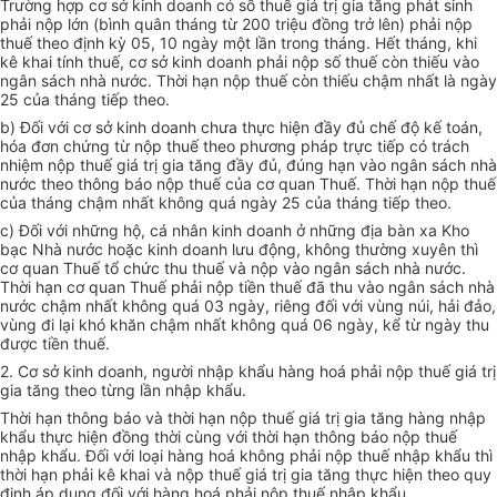
Trường hợp cơ sở kinh doanh có số thuế giá trị gia tăng phát sinh
phải nộp lớn (bình quân tháng từ 200 triệu đồng trở lên) phải nộp
thuế theo định kỳ 05, 10 ngày một lần trong tháng. Hết tháng, khi
kê khai tính thuế, cơ sở kinh doanh phải nộp số thuế còn thiếu vào
ngân sách nhà nước. Thời hạn nộp thuế còn thiếu chậm nhất là ngày
25 của tháng tiếp theo.
b) Đối với cơ sở kinh doanh chưa thực hiện đầy đủ chế độ kế toán,
hóa đơn chứng từ nộp thuế theo phương pháp trực tiếp có trách
nhiệm nộp thuế giá trị gia tăng đầy đủ, đúng hạn vào ngân sách nhà
nước theo thông báo nộp thuế của cơ quan Thuế. Thời hạn nộp thuế
của tháng chậm nhất không quá ngày 25 của tháng tiếp theo.
c) Đối với những hộ, cá nhân kinh doanh ở những địa bàn xa Kho
bạc Nhà nước hoặc kinh doanh lưu động, không thường xuyên thì
cơ quan Thuế tổ chức thu thuế và nộp vào ngân sách nhà nước.
Thời hạn cơ quan Thuế phải nộp tiền thuế đã thu vào ngân sách nhà
nước chậm nhất không quá 03 ngày, riêng đối với vùng núi, hải đảo,
vùng đi lại khó khăn chậm nhất không quá 06 ngày, kể từ ngày thu
được tiền thuế.
2. Cơ sở kinh doanh, người nhập khẩu hàng hoá phải nộp thuế giá trị
gia tăng theo từng lần nhập khẩu.
Thời hạn thông báo và thời hạn nộp thuế giá trị gia tăng hàng nhập
khẩu thực hiện đồng thời cùng với thời hạn thông báo nộp thuế
nhập khẩu. Đối với loại hàng hoá không phải nộp thuế nhập khẩu thì
thời hạn phải kê khai và nộp thuế giá trị gia tăng thực hiện theo quy
định áp dụng đối với hàng hoá phải nộp thuế nhập khẩu.