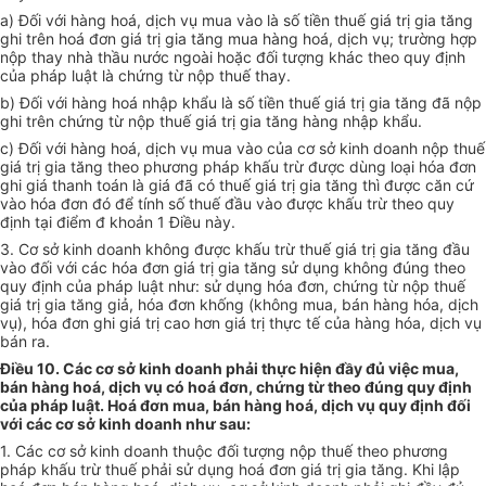
a) Đối với hàng hoá, dịch vụ mua vào là số tiền thuế giá trị gia tăng
ghi trên hoá đơn giá trị gia tăng mua hàng hoá, dịch vụ; trường hợp
nộp thay nhà thầu nước ngoài hoặc đối tượng khác theo quy định
của pháp luật là chứng từ nộp thuế thay.
b) Đối với hàng hoá nhập khẩu là số tiền thuế giá trị gia tăng đã nộp
ghi trên chứng từ nộp thuế giá trị gia tăng hàng nhập khẩu.
c) Đối với hàng hoá, dịch vụ mua vào của cơ sở kinh doanh nộp thuế
giá trị gia tăng theo phương pháp khấu trừ được dùng loại hóa đơn
ghi giá thanh toán là giá đã có thuế giá trị gia tăng thì được căn cứ
vào hóa đơn đó để tính số thuế đầu vào được khấu trừ theo quy
định tại điểm đ khoản 1 Điều này.
3. Cơ sở kinh doanh không được khấu trừ thuế giá trị gia tăng đầu
vào đối với các hóa đơn giá trị gia tăng sử dụng không đúng theo
quy định của pháp luật như: sử dụng hóa đơn, chứng từ nộp thuế
giá trị gia tăng giả, hóa đơn khống (không mua, bán hàng hóa, dịch
vụ), hóa đơn ghi giá trị cao hơn giá trị thực tế của hàng hóa, dịch vụ
bán ra.
Điều 10. Các cơ sở kinh doanh phải thực hiện đầy đủ việc mua,
bán hàng hoá, dịch vụ có hoá đơn, chứng từ theo đúng quy định
của pháp luật. Hoá đơn mua, bán hàng hoá, dịch vụ quy định đối
với các cơ sở kinh doanh như sau:
1. Các cơ sở kinh doanh thuộc đối tượng nộp thuế theo phương
pháp khấu trừ thuế phải sử dụng hoá đơn giá trị gia tăng. Khi lập