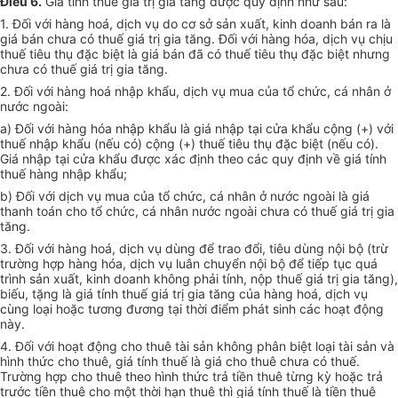
Điều 6.
Giá tính thuế giá trị gia tăng được quy định như sau:
1. Đối với hàng hoá, dịch vụ do cơ sở sản xuất, kinh doanh bán ra là
giá bán chưa có thuế giá trị gia tăng. Đối với hàng hóa, dịch vụ chịu
thuế tiêu thụ đặc biệt là giá bán đã có thuế tiêu thụ đặc biệt nhưng
chưa có thuế giá trị gia tăng.
2. Đối với hàng hoá nhập khẩu, dịch vụ mua của tổ chức, cá nhân ở
nước ngoài:
a) Đối với hàng hóa nhập khẩu là giá nhập tại cửa khẩu cộng (+) với
thuế nhập khẩu (nếu có) cộng (+) thuế tiêu thụ đặc biệt (nếu có).
Giá nhập tại cửa khẩu được xác định theo các quy định về giá tính
thuế hàng nhập khẩu;
b) Đối với dịch vụ mua của tổ chức, cá nhân ở nước ngoài là giá
thanh toán cho tổ chức, cá nhân nước ngoài chưa có thuế giá trị gia
tăng.
3. Đối với hàng hoá, dịch vụ dùng để trao đổi, tiêu dùng nội bộ (trừ
trường hợp hàng hóa, dịch vụ luân chuyển nội bộ để tiếp tục quá
trình sản xuất, kinh doanh không phải tính, nộp thuế giá trị gia tăng),
biếu, tặng là giá tính thuế giá trị gia tăng của hàng hoá, dịch vụ
cùng loại hoặc tương đương tại thời điểm phát sinh các hoạt động
này.
4. Đối với hoạt động cho thuê tài sản không phân biệt loại tài sản và
hình thức cho thuê, giá tính thuế là giá cho thuê chưa có thuế.
Trường hợp cho thuê theo hình thức trả tiền thuê từng kỳ hoặc trả
trước tiền thuê cho một thời hạn thuê thì giá tính thuế là tiền thuê