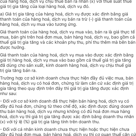
của hàng hoá, dịch vụ chịu thuế bán ra nhân (x) với thuế suất thuế
giá trị gia tăng của loại hàng hoá, dịch vụ đó.
a) Giá trị gia tăng của hàng hoá, dịch vụ được xác định bằng giá
thanh toán của hàng hoá, dịch vụ bán ra trừ (-) giá thanh toán của
hàng hoá, dịch vụ mua vào tương ứng.
Giá thanh toán của hàng hoá, dịch vụ mua vào, bán ra là giá thực tế
mua, bán ghi trên hoá đơn mua, bán hàng hoá, dịch vụ, bao gồm cả
thuế giá trị gia tăng và các khoản phụ thu, phí thu thêm mà bên bán
được hưởng.
Giá thanh toán của hàng hoá, dịch vụ mua vào được xác định bằng
giá trị hàng hoá, dịch vụ mua vào bao gồm cả thuế giá trị gia tăng
đã dùng cho sản xuất, kinh doanh hàng hoá, dịch vụ chịu thuế giá
trị gia tăng bán ra.
Trường hợp cơ sở kinh doanh chưa thực hiện đầy đủ việc mua, bán
hàng hoá, dịch vụ có hoá đơn, chứng từ làm căn cứ xác định giá trị
gia tăng theo quy định trên đây thì giá trị gia tăng được xác định
như sau:
- Đối với cơ sở kinh doanh đã thực hiện bán hàng hoá, dịch vụ có
đầy đủ hoá đơn, chứng từ theo chế độ, xác định được đúng doanh
thu bán hàng hoá, dịch vụ nhưng không có đủ hoá đơn mua hàng
hoá, dịch vụ thì giá trị gia tăng được xác định bằng doanh thu nhân
(x) với tỷ lệ (%) giá trị gia tăng tính trên doanh thu.
- Đối với cá nhân kinh doanh chưa thực hiện hoặc thực hiện chưa
đầy đủ hoá đơn mua, bán hàng hoá, dịch vụ thì cơ quan thuế căn cứ