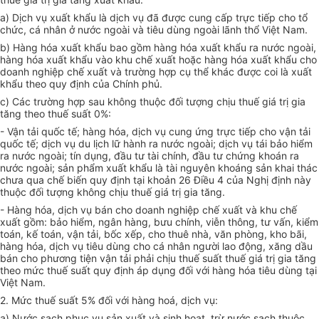
a) Dịch vụ xuất khẩu là dịch vụ đã được cung cấp trực tiếp cho tổ
chức, cá nhân ở nước ngoài và tiêu dùng ngoài lãnh thổ Việt Nam.
b) Hàng hóa xuất khẩu bao gồm hàng hóa xuất khẩu ra nước ngoài,
hàng hóa xuất khẩu vào khu chế xuất hoặc hàng hóa xuất khẩu cho
doanh nghiệp chế xuất và trường hợp cụ thể khác được coi là xuất
khẩu theo quy định của Chính phủ.
c) Các trường hợp sau không thuộc đối tượng chịu thuế giá trị gia
tăng theo thuế suất 0%:
- Vận tải quốc tế; hàng hóa, dịch vụ cung ứng trực tiếp cho vận tải
quốc tế; dịch vụ du lịch lữ hành ra nước ngoài; dịch vụ tái bảo hiểm
ra nước ngoài; tín dụng, đầu tư tài chính, đầu tư chứng khoán ra
nước ngoài; sản phẩm xuất khẩu là tài nguyên khoáng sản khai thác
chưa qua chế biến quy định tại khoản 26 Điều 4 của Nghị định này
thuộc đối tượng không chịu thuế giá trị gia tăng.
- Hàng hóa, dịch vụ bán cho doanh nghiệp chế xuất và khu chế
xuất gồm: bảo hiểm, ngân hàng, bưu chính, viễn thông, tư vấn, kiểm
toán, kế toán, vận tải, bốc xếp, cho thuê nhà, văn phòng, kho bãi,
hàng hóa, dịch vụ tiêu dùng cho cá nhân người lao động, xăng dầu
bán cho phương tiện vận tải phải chịu thuế suất thuế giá trị gia tăng
theo mức thuế suất quy định áp dụng đối với hàng hóa tiêu dùng tại
Việt Nam.
2. Mức thuế suất 5% đối với hàng hoá, dịch vụ:
a) Nước sạch phục vụ sản xuất và sinh hoạt, trừ nước sạch thuộc