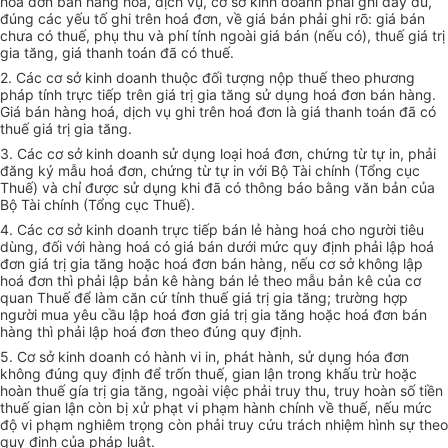
hoá đơn bán hàng hoá, dịch vụ, cơ sở kinh doanh phải ghi đầy đủ,
đúng các yếu tố ghi trên hoá đơn, về giá bán phải ghi rõ: giá bán
chưa có thuế, phụ thu và phí tính ngoài giá bán (nếu có), thuế giá trị
gia tăng, giá thanh toán đã có thuế.
2. Các cơ sở kinh doanh thuộc đối tượng nộp thuế theo phương
pháp tính trực tiếp trên giá trị gia tăng sử dụng hoá đơn bán hàng.
Giá bán hàng hoá, dịch vụ ghi trên hoá đơn là giá thanh toán đã có
thuế giá trị gia tăng.
3. Các cơ sở kinh doanh sử dụng loại hoá đơn, chứng từ tự in, phải
đăng ký mẫu hoá đơn, chứng từ tự in với Bộ Tài chính (Tổng cục
Thuế) và chỉ được sử dụng khi đã có thông báo bằng văn bản của
Bộ Tài chính (Tổng cục Thuế).
4. Các cơ sở kinh doanh trực tiếp bán lẻ hàng hoá cho người tiêu
dùng, đối với hàng hoá có giá bán dưới mức quy định phải lập hoá
đơn giá trị gia tăng hoặc hoá đơn bán hàng, nếu cơ sở không lập
hoá đơn thì phải lập bản kê hàng bán lẻ theo mẫu bản kê của cơ
quan Thuế để làm căn cứ tính thuế giá trị gia tăng; trường hợp
người mua yêu cầu lập hoá đơn giá trị gia tăng hoặc hoá đơn bán
hàng thì phải lập hoá đơn theo đúng quy định.
5. Cơ sở kinh doanh có hành vi in, phát hành, sử dụng hóa đơn
không đúng quy định để trốn thuế, gian lận trong khấu trừ hoặc
hoàn thuế gía trị gia tăng, ngoài việc phải truy thu, truy hoàn số tiền
thuế gian lận còn bị xử phạt vi phạm hành chính về thuế, nếu mức
độ vi phạm nghiêm trọng còn phải truy cứu trách nhiệm hình sự theo
quy định của pháp luật.