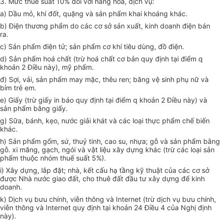
3. Mức thuế suất 10% đối với hàng hoá, dịch vụ:
a) Dầu mỏ, khí đốt, quặng và sản phẩm khai khoáng khác.
b) Điện thương phẩm do các cơ sở sản xuất, kinh doanh điện bán
ra.
c) Sản phẩm điện tử; sản phẩm cơ khí tiêu dùng, đồ điện.
d) Sản phẩm hoá chất (trừ hoá chất cơ bản quy định tại điểm q
khoản 2 Điều này), mỹ phẩm.
đ) Sợi, vải, sản phẩm may mặc, thêu ren; băng vệ sinh phụ nữ và
bỉm trẻ em.
e) Giấy (trừ giấy in báo quy định tại điểm q khoản 2 Điều này) và
sản phẩm bằng giấy.
g) Sữa, bánh, kẹo, nước giải khát và các loại thực phẩm chế biến
khác.
h) Sản phẩm gốm, sứ, thuỷ tinh, cao su, nhựa; gỗ và sản phẩm bằng
gỗ. xi măng, gạch, ngói và vật liệu xây dựng khác (trừ các loại sản
phẩm thuộc nhóm thuế suất 5%).
i) Xây dựng, lắp đặt; nhà, kết cấu hạ tầng kỹ thuật của các cơ sở
được Nhà nước giao đất, cho thuê đất đầu tư xây dựng để kinh
doanh.
k) Dịch vụ bưu chính, viễn thông và Internet (trừ dịch vụ bưu chính,
viễn thông và Internet quy định tại khoản 24 Điều 4 của Nghị định
này).