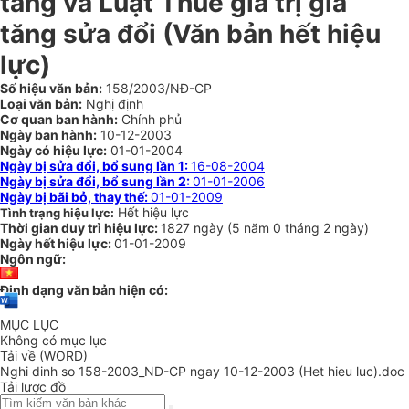
tăng và Luật Thuế giá trị gia
tăng sửa đổi (Văn bản hết hiệu
lực)
Số hiệu văn bản:
158/2003/NĐ-CP
Loại văn bản:
Nghị định
Cơ quan ban hành:
Chính phủ
Ngày ban hành:
10-12-2003
Ngày có hiệu lực:
01-01-2004
Ngày bị sửa đổi, bổ sung lần 1:
16-08-2004
Ngày bị sửa đổi, bổ sung lần 2:
01-01-2006
Ngày bị bãi bỏ, thay thế:
01-01-2009
Hết hiệu lực
Tình trạng hiệu lực:
Thời gian duy trì hiệu lực:
1827 ngày
(
5 năm
0 tháng
2 ngày
)
Ngày hết hiệu lực:
01-01-2009
Ngôn ngữ:
Định dạng văn bản hiện có:
MỤC LỤC
Không có mục lục
Tải về (WORD)
Nghi dinh so 158-2003_ND-CP ngay 10-12-2003 (Het hieu luc).doc
Tải lược đồ