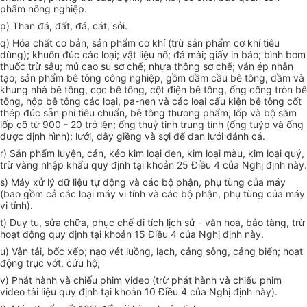
phẩm nông nghiệp.
p) Than đá, đất, đá, cát, sỏi.
q) Hóa chất cơ bản; sản phẩm cơ khí (trừ sản phẩm cơ khí tiêu
dùng); khuôn đúc các loại; vật liệu nổ; đá mài; giấy in báo; bình bơm
thuốc trừ sâu; mủ cao su sơ chế; nhựa thông sơ chế; ván ép nhân
tạo; sản phẩm bê tông công nghiệp, gồm dầm cầu bê tông, dầm và
khung nhà bê tông, cọc bê tông, cột điện bê tông, ống cống tròn bê
tông, hộp bê tông các loại, pa-nen và các loại cấu kiện bê tông cốt
thép đúc sẵn phi tiêu chuẩn, bê tông thương phẩm; lốp và bộ săm
lốp cỡ từ 900 - 20 trở lên; ống thuỷ tinh trung tính (ống tuýp và ống
được định hình); lưới, dây giềng và sợi để đan lưới đánh cá.
r) Sản phẩm luyện, cán, kéo kim loại đen, kim loại màu, kim loại quý,
trừ vàng nhập khẩu quy định tại khoản 25 Điều 4 của Nghị định này.
s) Máy xử lý dữ liệu tự động và các bộ phận, phụ tùng của máy
(bao gồm cả các loại máy vi tính và các bộ phận, phụ tùng của máy
vi tính).
t) Duy tu, sửa chữa, phục chế di tích lịch sử - văn hoá, bảo tàng, trừ
hoạt động quy định tại khoản 15 Điều 4 của Nghị định này.
u) Vận tải, bốc xếp; nạo vét luồng, lạch, cảng sông, cảng biển; hoạt
động trục vớt, cứu hộ;
v) Phát hành và chiếu phim video (trừ phát hành và chiếu phim
video tài liệu quy định tại khoản 10 Điều 4 của Nghị định này).