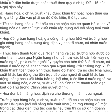
khấu trừ dần hoặc được hoàn thuế theo quy định tại Điều 15 của
Nghị định này.
d) Hàng hóa, dịch vụ xuất khẩu được khấu trừ hoặc hoàn thuế giá
trị gia tăng đầu vào phải có đủ điều kiện, thủ tục sau:
- Tờ khai hàng hóa xuất khẩu có xác nhận của cơ quan Hải quan về
hàng hóa đã làm thủ tục xuất khẩu (áp dụng đối với hàng hoá xuất
khẩu);
- Hợp đồng bán hàng hoá, gia công hàng hoá (đối với trường hợp
gia công hàng hoá), cung ứng dịch vụ cho tổ chức, cá nhân nước
ngoài;
- Thực hiện thanh toán qua Ngân hàng và các trường hợp được coi
như thanh toán qua Ngân hàng như: cấn trừ vào khoản tiền vay nợ
nước ngoài, phía nước ngoài ủy quyền cho bên thứ 3 là tổ chức, cá
nhân ở nước ngoài thanh toán qua Ngân hàng (trừ trường hợp xuất
khẩu thanh toán theo hình thức hàng đổi hàng, trả nợ cho Nhà nước,
xuất khẩu lao động thu tiền trực tiếp của người đi xuất khẩu lao
động; hàng hóa xuất khẩu bán tại hội chợ, triển lãm ở nước ngoài và
một số hàng hóa, dịch vụ xuất khẩu có hình thức thanh toán đặc
biệt do Thủ tướng Chính phủ quyết định);
- Hóa đơn bán hàng hoá, dịch vụ cho thương nhân nước ngoài.
Trường hợp hàng hóa, dịch vụ xuất khẩu đã có xác nhận của cơ
quan Hải quan (đối với hàng hóa xuất khẩu) nhưng không đủ một
trong các điều kiện, thủ tục còn lại nêu trên thì cơ sở kinh doanh