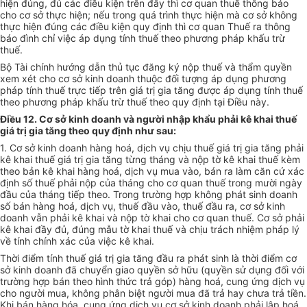
hiện đúng, đủ các điều kiện trên đây thì cơ quan thuế thông báo
cho cơ sở thực hiện; nếu trong quá trình thực hiện mà cơ sở không
thực hiện đúng các điều kiện quy định thì cơ quan Thuế ra thông
báo đình chỉ việc áp dụng tính thuế theo phương pháp khấu trừ
thuế.
Bộ Tài chính hướng dẫn thủ tục đăng ký nộp thuế và thẩm quyền
xem xét cho cơ sở kinh doanh thuộc đối tượng áp dụng phương
pháp tính thuế trực tiếp trên giá trị gia tăng được áp dụng tính thuế
theo phương pháp khấu trừ thuế theo quy định tại Điều này.
Điều 12. Cơ sở kinh doanh và người nhập khẩu phải kê khai thuế
giá trị gia tăng theo quy định như sau:
1. Cơ sở kinh doanh hàng hoá, dịch vụ chịu thuế giá trị gia tăng phải
kê khai thuế giá trị gia tăng từng tháng và nộp tờ kê khai thuế kèm
theo bản kê khai hàng hoá, dịch vụ mua vào, bán ra làm căn cứ xác
định số thuế phải nộp của tháng cho cơ quan thuế trong mười ngày
đầu của tháng tiếp theo. Trong trường hợp không phát sinh doanh
số bán hàng hoá, dịch vụ, thuế đầu vào, thuế đầu ra, cơ sở kinh
doanh vẫn phải kê khai và nộp tờ khai cho cơ quan thuế. Cơ sở phải
kê khai đầy đủ, đúng mẫu tờ khai thuế và chịu trách nhiệm pháp lý
về tính chính xác của việc kê khai.
Thời điểm tính thuế giá trị gia tăng đầu ra phát sinh là thời điểm cơ
sở kinh doanh đã chuyển giao quyền sở hữu (quyền sử dụng đối với
trường hợp bán theo hình thức trả góp) hàng hoá, cung ứng dịch vụ
cho người mua, không phân biệt người mua đã trả hay chưa trả tiền.
Khi bán hàng hóa, cung ứng dịch vụ cơ sở kinh doanh phải lập hoá