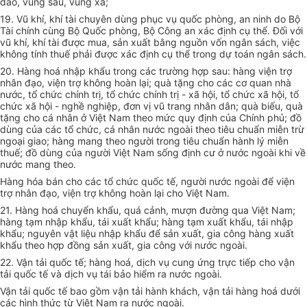
đảo, vùng sâu, vùng xa;
19. Vũ khí, khí tài chuyên dùng phục vụ quốc phòng, an ninh do Bộ
Tài chính cùng Bộ Quốc phòng, Bộ Công an xác định cụ thể. Đối với
vũ khí, khí tài được mua, sản xuất bằng nguồn vốn ngân sách, việc
không tính thuế phải được xác định cụ thể trong dự toán ngân sách.
20. Hàng hoá nhập khẩu trong các trường hợp sau: hàng viện trợ
nhân đạo, viện trợ không hoàn lại; quà tặng cho các cơ quan nhà
nước, tổ chức chính trị, tổ chức chính trị - xã hội, tổ chức xã hội, tổ
chức xã hội - nghề nghiệp, đơn vị vũ trang nhân dân; quà biếu, quà
tặng cho cá nhân ở Việt Nam theo mức quy định của Chính phủ; đồ
dùng của các tổ chức, cá nhân nước ngoài theo tiêu chuẩn miễn trừ
ngoại giao; hàng mang theo người trong tiêu chuẩn hành lý miễn
thuế; đồ dùng của người Việt Nam sống định cư ở nước ngoài khi về
nước mang theo.
Hàng hóa bán cho các tổ chức quốc tế, người nước ngoài để viện
trợ nhân đạo, viện trợ không hoàn lại cho Việt Nam.
21. Hàng hoá chuyển khẩu, quá cảnh, mượn đường qua Việt Nam;
hàng tạm nhập khẩu, tái xuất khẩu; hàng tạm xuất khẩu, tái nhập
khẩu; nguyên vật liệu nhập khẩu để sản xuất, gia công hàng xuất
khẩu theo hợp đồng sản xuất, gia công với nước ngoài.
22. Vận tải quốc tế; hàng hoá, dịch vụ cung ứng trực tiếp cho vận
tải quốc tế và dịch vụ tái bảo hiểm ra nước ngoài.
Vận tải quốc tế bao gồm vận tải hành khách, vận tải hàng hoá dưới
các hình thức từ Việt Nam ra nước ngoài.