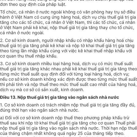
đơn theo quy định của pháp luật.
Tổ chức, cá nhân ở nước ngoài không có văn phòng hay trụ sở điều
hành ở Việt Nam có cung ứng hàng hoá, dịch vụ chịu thuế giá trị gia
tăng cho các tổ chức, cá nhân ở Việt Nam, thì các tổ chức, cá nhân
ở Việt Nam phải kê khai, nộp thuế giá trị gia tăng thay cho tổ chức,
cá nhân ở nước ngoài.
2. Cơ sở kinh doanh, người nhập khẩu có nhập khẩu hàng hoá chịu
thuế giá trị gia tăng phải kê khai và nộp tờ khai thuế giá trị gia tăng
theo từng lần nhập khẩu cùng với việc kê khai thuế nhập khẩu với
cơ quan thu thuế nhập khẩu.
3. Cơ sở kinh doanh nhiều loại hàng hoá, dịch vụ có mức thuế suất
thuế giá trị gia tăng khác nhau phải kê khai thuế giá trị gia tăng theo
từng mức thuế suất quy định đối với từng loại hàng hoá, dịch vụ;
nếu cơ sở kinh doanh không xác định được theo từng mức thuế suất
thì phải tính và nộp thuế theo mức thuế suất cao nhất của hàng hoá,
dịch vụ mà cơ sở có sản xuất, kinh doanh.
Điều 13. Nộp thuế giá trị gia tăng vào ngân sách nhà nước
1. Cơ sở kinh doanh có trách nhiệm nộp thuế giá trị gia tăng đầy đủ,
đúng thời hạn vào ngân sách nhà nước.
a) Đối với cơ sở kinh doanh nộp thuế theo phương pháp khấu trừ
thuế sau khi nộp tờ khai thuế giá trị gia tăng cho cơ quan Thuế phải
nộp thuế giá trị gia tăng vào ngân sách nhà nước. Thời hạn nộp thuế
của tháng chậm nhất không quá ngày 25 của tháng tiếp theo.