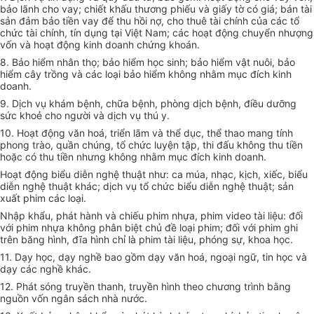
bảo lãnh cho vay; chiết khấu thương phiếu và giấy tờ có giá; bán tài
sản đảm bảo tiền vay để thu hồi nợ, cho thuê tài chính của các tổ
chức tài chính, tín dụng tại Việt Nam; các hoạt động chuyển nhượng
vốn và hoạt động kinh doanh chứng khoán.
8. Bảo hiểm nhân thọ; bảo hiểm học sinh; bảo hiểm vật nuôi, bảo
hiểm cây trồng và các loại bảo hiểm không nhằm mục đích kinh
doanh.
9. Dịch vụ khám bệnh, chữa bệnh, phòng dịch bệnh, điều dưỡng
sức khoẻ cho người và dịch vụ thú y.
10. Hoạt động văn hoá, triển lãm và thể dục, thể thao mang tính
phong trào, quần chúng, tổ chức luyện tập, thi đấu không thu tiền
hoặc có thu tiền nhưng không nhằm mục đích kinh doanh.
Hoạt động biểu diễn nghệ thuật như: ca múa, nhạc, kịch, xiếc, biểu
diễn nghệ thuật khác; dịch vụ tổ chức biểu diễn nghệ thuật; sản
xuất phim các loại.
Nhập khẩu, phát hành và chiếu phim nhựa, phim video tài liệu: đối
với phim nhựa không phân biệt chủ đề loại phim; đối với phim ghi
trên băng hình, đĩa hình chỉ là phim tài liệu, phóng sự, khoa học.
11. Dạy học, dạy nghề bao gồm dạy văn hoá, ngoại ngữ, tin học và
dạy các nghề khác.
12. Phát sóng truyền thanh, truyền hình theo chương trình bằng
nguồn vốn ngân sách nhà nước.