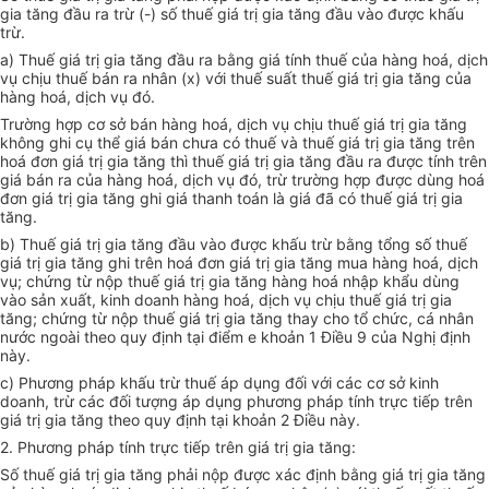
gia tăng đầu ra trừ (-) số thuế giá trị gia tăng đầu vào được khấu
trừ.
a) Thuế giá trị gia tăng đầu ra bằng giá tính thuế của hàng hoá, dịch
vụ chịu thuế bán ra nhân (x) với thuế suất thuế giá trị gia tăng của
hàng hoá, dịch vụ đó.
Trường hợp cơ sở bán hàng hoá, dịch vụ chịu thuế giá trị gia tăng
không ghi cụ thể giá bán chưa có thuế và thuế giá trị gia tăng trên
hoá đơn giá trị gia tăng thì thuế giá trị gia tăng đầu ra được tính trên
giá bán ra của hàng hoá, dịch vụ đó, trừ trường hợp được dùng hoá
đơn giá trị gia tăng ghi giá thanh toán là giá đã có thuế giá trị gia
tăng.
b) Thuế giá trị gia tăng đầu vào được khấu trừ bằng tổng số thuế
giá trị gia tăng ghi trên hoá đơn giá trị gia tăng mua hàng hoá, dịch
vụ; chứng từ nộp thuế giá trị gia tăng hàng hoá nhập khẩu dùng
vào sản xuất, kinh doanh hàng hoá, dịch vụ chịu thuế giá trị gia
tăng; chứng từ nộp thuế giá trị gia tăng thay cho tổ chức, cá nhân
nước ngoài theo quy định tại điểm e khoản 1 Điều 9 của Nghị định
này.
c) Phương pháp khấu trừ thuế áp dụng đối với các cơ sở kinh
doanh, trừ các đối tượng áp dụng phương pháp tính trực tiếp trên
giá trị gia tăng theo quy định tại khoản 2 Điều này.
2. Phương pháp tính trực tiếp trên giá trị gia tăng:
Số thuế giá trị gia tăng phải nộp được xác định bằng giá trị gia tăng