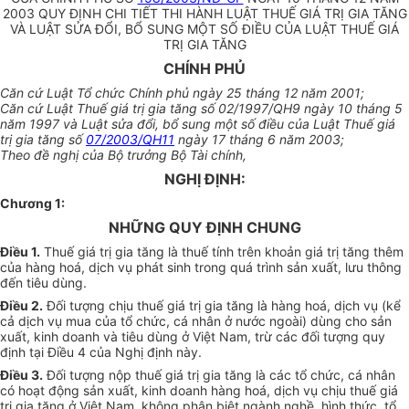
2003 QUY ĐỊNH CHI TIẾT THI HÀNH LUẬT THUẾ GIÁ TRỊ GIA TĂNG
VÀ LUẬT SỬA ĐỔI, BỔ SUNG MỘT SỐ ĐIỀU CỦA LUẬT THUẾ GIÁ
TRỊ GIA TĂNG
CHÍNH PHỦ
Căn cứ Luật Tổ chức Chính phủ ngày 25 tháng 12 năm 2001;
Căn cứ Luật Thuế giá trị gia tăng số 02/1997/QH9 ngày 10 tháng 5
năm 1997 và Luật sửa đổi, bổ sung một số điều của Luật Thuế giá
trị gia tăng số
07/2003/QH11
ngày 17 tháng 6 năm 2003;
Theo đề nghị của Bộ trưởng Bộ Tài chính,
NGHỊ ĐỊNH:
Chương 1:
NHỮNG QUY ĐỊNH CHUNG
Điều 1.
Thuế giá trị gia tăng là thuế tính trên khoản giá trị tăng thêm
của hàng hoá, dịch vụ phát sinh trong quá trình sản xuất, lưu thông
đến tiêu dùng.
Điều 2.
Đối tượng chịu thuế giá trị gia tăng là hàng hoá, dịch vụ (kể
cả dịch vụ mua của tổ chức, cá nhân ở nước ngoài) dùng cho sản
xuất, kinh doanh và tiêu dùng ở Việt Nam, trừ các đối tượng quy
định tại Điều 4 của Nghị định này.
Điều 3.
Đối tượng nộp thuế giá trị gia tăng là các tổ chức, cá nhân
có hoạt động sản xuất, kinh doanh hàng hoá, dịch vụ chịu thuế giá
trị gia tăng ở Việt Nam, không phân biệt ngành nghề, hình thức, tổ