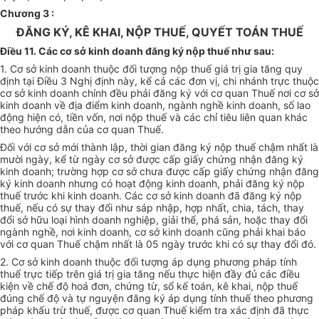
Chương 3 :
ĐĂNG KÝ, KÊ KHAI, NỘP THUẾ, QUYẾT TOÁN THUẾ
Điều 11. Các cơ sở kinh doanh đăng ký nộp thuế như sau:
1. Cơ sở kinh doanh thuộc đối tượng nộp thuế giá trị gia tăng quy
định tại Điều 3 Nghị định này, kể cả các đơn vị, chi nhánh trực thuộc
cơ sở kinh doanh chính đều phải đăng ký với cơ quan Thuế nơi cơ sở
kinh doanh về địa điểm kinh doanh, ngành nghề kinh doanh, số lao
động hiện có, tiền vốn, nơi nộp thuế và các chỉ tiêu liên quan khác
theo hướng dẫn của cơ quan Thuế.
Đối với cơ sở mới thành lập, thời gian đăng ký nộp thuế chậm nhất là
mười ngày, kể từ ngày cơ sở được cấp giấy chứng nhận đăng ký
kinh doanh; trường hợp cơ sở chưa được cấp giấy chứng nhận đăng
ký kinh doanh nhưng có hoạt động kinh doanh, phải đăng ký nộp
thuế trước khi kinh doanh. Các cơ sở kinh doanh đã đăng ký nộp
thuế, nếu có sự thay đổi như sáp nhập, hợp nhất, chia, tách, thay
đổi sở hữu loại hình doanh nghiệp, giải thể, phá sản, hoặc thay đổi
ngành nghề, nơi kinh doanh, cơ sở kinh doanh cũng phải khai báo
với cơ quan Thuế chậm nhất là 05 ngày trước khi có sự thay đổi đó.
2. Cơ sở kinh doanh thuộc đối tượng áp dụng phương pháp tính
thuế trực tiếp trên giá trị gia tăng nếu thực hiện đầy đủ các điều
kiện về chế độ hoá đơn, chứng từ, sổ kế toán, kê khai, nộp thuế
đúng chế độ và tự nguyện đăng ký áp dụng tính thuế theo phương
pháp khấu trừ thuế, được cơ quan Thuế kiểm tra xác định đã thực