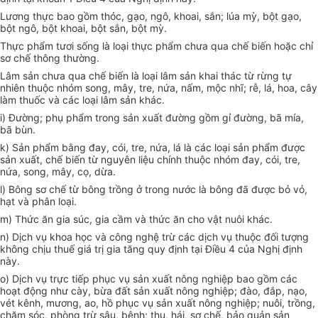
Lương thực bao gồm thóc, gạo, ngô, khoai, sắn; lúa mỳ, bột gạo,
bột ngô, bột khoai, bột sắn, bột mỳ.
Thực phẩm tươi sống là loại thực phẩm chưa qua chế biến hoặc chỉ
sơ chế thông thường.
Lâm sản chưa qua chế biến là loại lâm sản khai thác từ rừng tự
nhiên thuộc nhóm song, mây, tre, nứa, nấm, mộc nhĩ; rễ, lá, hoa, cây
làm thuốc và các loại lâm sản khác.
i) Đường; phụ phẩm trong sản xuất đường gồm gỉ đường, bã mía,
bã bùn.
k) Sản phẩm bằng đay, cói, tre, nứa, lá là các loại sản phẩm được
sản xuất, chế biến từ nguyên liệu chính thuộc nhóm đay, cói, tre,
nứa, song, mây, cọ, dừa.
l) Bông sơ chế từ bông trồng ở trong nước là bông đã được bỏ vỏ,
hạt và phân loại.
m) Thức ăn gia súc, gia cầm và thức ăn cho vật nuôi khác.
n) Dịch vụ khoa học và công nghệ trừ các dịch vụ thuộc đối tượng
không chịu thuế giá trị gia tăng quy định tại Điều 4 của Nghị định
này.
o) Dịch vụ trực tiếp phục vụ sản xuất nông nghiệp bao gồm các
hoạt động như cày, bừa đất sản xuất nông nghiệp; đào, đắp, nạo,
vét kênh, mương, ao, hồ phục vụ sản xuất nông nghiệp; nuôi, trồng,
chăm sóc, phòng trừ sâu, bệnh; thu, hái, sơ chế, bảo quản sản