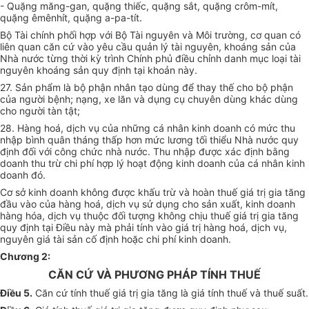
- Quặng măng-gan, quặng thiếc, quặng sắt, quặng crôm-mít,
quặng êmênhít, quặng a-pa-tít.
Bộ Tài chính phối hợp với Bộ Tài nguyên và Môi trường, cơ quan có
liên quan căn cứ vào yêu cầu quản lý tài nguyên, khoáng sản của
Nhà nước từng thời kỳ trình Chính phủ điều chỉnh danh mục loại tài
nguyên khoáng sản quy định tại khoản này.
27. Sản phẩm là bộ phận nhân tạo dùng để thay thế cho bộ phận
của người bệnh; nạng, xe lăn và dụng cụ chuyên dùng khác dùng
cho người tàn tật;
28. Hàng hoá, dịch vụ của những cá nhân kinh doanh có mức thu
nhập bình quân tháng thấp hơn mức lương tối thiểu Nhà nước quy
định đối với công chức nhà nước. Thu nhập được xác định bằng
doanh thu trừ chi phí hợp lý hoạt động kinh doanh của cá nhân kinh
doanh đó.
Cơ sở kinh doanh không được khấu trừ và hoàn thuế giá trị gia tăng
đầu vào của hàng hoá, dịch vụ sử dụng cho sản xuất, kinh doanh
hàng hóa, dịch vụ thuộc đối tượng không chịu thuế giá trị gia tăng
quy định tại Điều này mà phải tính vào giá trị hàng hoá, dịch vụ,
nguyên giá tài sản cố định hoặc chi phí kinh doanh.
Chương 2:
CĂN CỨ VÀ PHƯƠNG PHÁP TÍNH THUẾ
Điều 5.
Căn cứ tính thuế giá trị gia tăng là giá tính thuế và thuế suất.