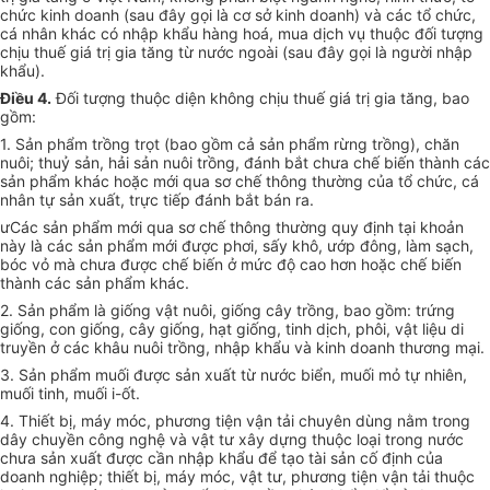
chức kinh doanh (sau đây gọi là cơ sở kinh doanh) và các tổ chức,
cá nhân khác có nhập khẩu hàng hoá, mua dịch vụ thuộc đối tượng
chịu thuế giá trị gia tăng từ nước ngoài (sau đây gọi là người nhập
khẩu).
Điều 4.
Đối tượng thuộc diện không chịu thuế giá trị gia tăng, bao
gồm:
1. Sản phẩm trồng trọt (bao gồm cả sản phẩm rừng trồng), chăn
nuôi; thuỷ sản, hải sản nuôi trồng, đánh bắt chưa chế biến thành các
sản phẩm khác hoặc mới qua sơ chế thông thường của tổ chức, cá
nhân tự sản xuất, trực tiếp đánh bắt bán ra.
ưCác sản phẩm mới qua sơ chế thông thường quy định tại khoản
này là các sản phẩm mới được phơi, sấy khô, ướp đông, làm sạch,
bóc vỏ mà chưa được chế biến ở mức độ cao hơn hoặc chế biến
thành các sản phẩm khác.
2. Sản phẩm là giống vật nuôi, giống cây trồng, bao gồm: trứng
giống, con giống, cây giống, hạt giống, tinh dịch, phôi, vật liệu di
truyền ở các khâu nuôi trồng, nhập khẩu và kinh doanh thương mại.
3. Sản phẩm muối được sản xuất từ nước biển, muối mỏ tự nhiên,
muối tinh, muối i-ốt.
4. Thiết bị, máy móc, phương tiện vận tải chuyên dùng nằm trong
dây chuyền công nghệ và vật tư xây dựng thuộc loại trong nước
chưa sản xuất được cần nhập khẩu để tạo tài sản cố định của
doanh nghiệp; thiết bị, máy móc, vật tư, phương tiện vận tải thuộc