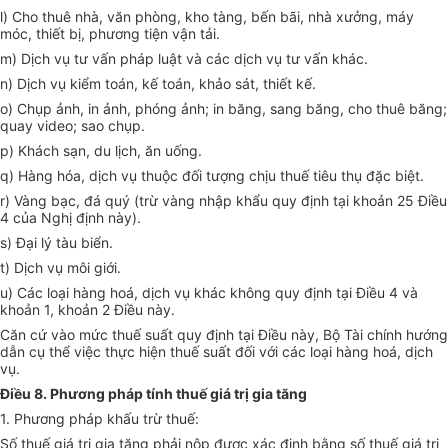
l) Cho thuê nhà, văn phòng, kho tàng, bến bãi, nhà xưởng, máy
móc, thiết bị, phương tiện vận tải.
m) Dịch vụ tư vấn pháp luật và các dịch vụ tư vấn khác.
n) Dịch vụ kiểm toán, kế toán, khảo sát, thiết kế.
o) Chụp ảnh, in ảnh, phóng ảnh; in băng, sang băng, cho thuê băng;
quay video; sao chụp.
p) Khách sạn, du lịch, ăn uống.
q) Hàng hóa, dịch vụ thuộc đối tượng chịu thuế tiêu thụ đặc biệt.
r) Vàng bạc, đá quý (trừ vàng nhập khẩu quy định tại khoản 25 Điều
4 của Nghị định này).
s) Đại lý tàu biển.
t) Dịch vụ môi giới.
u) Các loại hàng hoá, dịch vụ khác không quy định tại Điều 4 và
khoản 1, khoản 2 Điều này.
Căn cứ vào mức thuế suất quy định tại Điều này, Bộ Tài chính hướng
dẫn cụ thể việc thực hiện thuế suất đối với các loại hàng hoá, dịch
vụ.
Điều 8. Phương pháp tính thuế giá trị gia tăng
1. Phương pháp khấu trừ thuế:
Số thuế giá trị gia tăng phải nộp được xác định bằng số thuế giá trị