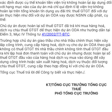
xác định được cụ thể khoản tiền viện trợ không hoàn lại áp dụng đối
với hạng mục nào của dự án mà chỉ qui định tỉ lệ viện trợ không
hoàn lại trên tổng khoản tín dụng ưu đãi thì: thuế GTGT đối với dự
án thực hiện như đối với dự án ODA vay được NSNN cấp phát, cụ
thể:
Chủ dự án được hoàn lại số thuế GTGT đã trả khi mua hàng hoá,
dịch vụ chịu thuế GTGT để thực hiện dự án ODA như hướng dẫn tại
Điểm 3, Mục IV Thông tư
41/2002/TT-BTC
.
Trường hợp chủ dự án giao thầu cho nhà thầu chính thực hiện xây
lắp công trình, cung cấp hàng hoá, dịch vụ cho dự án ODA theo giá
không có thuế GTGT thì nhà thầu chính không tính thuế GTGT đầu
ra khi lập hoá đơn thanh toán với chủ dự án nhưng được hoàn lại số
thuế GTGT đầu vào của hàng hoá dịch vụ mua vào dùng để xây
dựng công trình hoặc sản xuất hàng hoá, dịch vụ thuộc đối tượng
chịu thuế GTGT, cung cấp theo hợp đồng kí với chủ dự án ODA.
Tổng cục Thuế trả lời để Công ty biết và thực hiện./.
KT/TỔNG CỤC TRƯỞNG TỔNG CỤC
THUẾ
PHÓ TỔNG CỤC TRƯỞNG