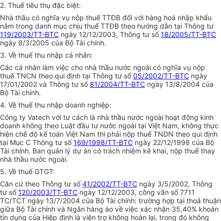
2. Thuế tiêu thụ đặc biệt:
Nhà thầu có nghĩa vụ nộp thuế TTĐB đối với hàng hoá nhập khẩu
nằm trong danh mục chịu thuế TTĐB theo hướng dẫn tại Thông tư
119/2003/TT-BTC
ngày 12/12/2003, Thông tư số
18/2005/TT-BTC
ngày 8/3/2005 của Bộ Tài chính.
3. Về thuế thu nhập cá nhân:
Các cá nhân làm việc cho nhà thầu nước ngoài có nghĩa vụ nộp
thuế TNCN theo qui định tại Thông tư số
05/2002/TT-BTC
ngày
17/01/2002 và Thông tư số
81/2004/TT-BTC
ngày 13/8/2004 của
Bộ Tài chính.
4. Về thuế thu nhập doanh nghiệp:
Công ty Vatech với tư cách là nhà thầu nước ngoài hoạt động kinh
doanh không theo Luật đầu tư nước ngoài tại Việt Nam, không thực
hiện chế độ kế toán Việt Nam thì phải nộp thuế TNDN theo qui định
tại Mục C Thông tư số
169/1998/TT-BTC
ngày 22/12/1998 của Bộ
Tài chính. Ban quản lý dự án có trách nhiệm kê khai, nộp thuế thay
nhà thầu nước ngoài.
5. Về thuế GTGT:
Căn cứ theo Thông tư số
41/2002/TT-BTC
ngày 3/5/2002, Thông
tư số
120/2003/TT-BTC
ngày 12/12/2003, công văn số 7711
TC/TCT ngày 13/7/2004 của Bộ Tài chính: trường hợp tại thoả thuận
giữa Bộ Tài chính và Ngân hàng áo về việc xác nhận 35,40% khoản
tín dụng của Hiệp định là viện trợ không hoàn lại, trong đó không