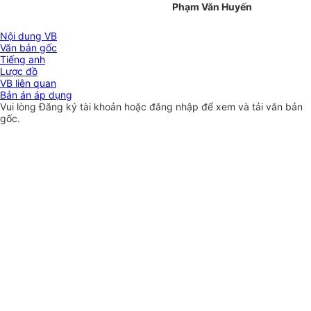
Phạm Văn Huyến
Nội dung VB
Văn bản gốc
Tiếng anh
Lược đồ
VB liên quan
Bản án áp dụng
Vui lòng
Đăng ký
tài khoản hoặc
đăng nhập
để xem và tải văn bản
gốc.