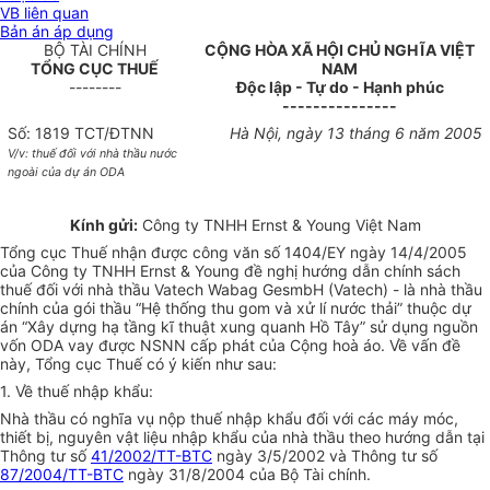
VB liên quan
Bản án áp dụng
BỘ TÀI CHÍNH
CỘNG HÒA XÃ HỘI CHỦ NGHĨA VIỆT
TỔNG CỤC THUẾ
NAM
--------
Độc lập - Tự do - Hạnh phúc
---------------
Số: 1819 TCT/ĐTNN
Hà Nội, ngày 13 tháng 6 năm 2005
V/v: thuế đối với nhà thầu nước
ngoài của dự án ODA
Kính gửi:
Công ty TNHH Ernst & Young Việt Nam
Tổng cục Thuế nhận được công văn số 1404/EY ngày 14/4/2005
của Công ty TNHH Ernst & Young đề nghị hướng dẫn chính sách
thuế đối với nhà thầu Vatech Wabag GesmbH (Vatech) - là nhà thầu
chính của gói thầu “Hệ thống thu gom và xử lí nước thải” thuộc dự
án “Xây dựng hạ tầng kĩ thuật xung quanh Hồ Tây” sử dụng nguồn
vốn ODA vay được NSNN cấp phát của Cộng hoà áo. Về vấn đề
này, Tổng cục Thuế có ý kiến như sau:
1. Về thuế nhập khẩu:
Nhà thầu có nghĩa vụ nộp thuế nhập khẩu đối với các máy móc,
thiết bị, nguyên vật liệu nhập khẩu của nhà thầu theo hướng dẫn tại
Thông tư số
41/2002/TT-BTC
ngày 3/5/2002 và Thông tư số
87/2004/TT-BTC
ngày 31/8/2004 của Bộ Tài chính.