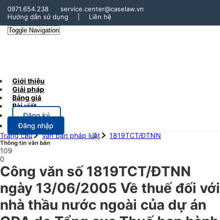
0971.654.238
service.center@caselaw.vn
Hướng dẫn sử dụng
|
Liên hệ
Toggle Navigation
Giới thiệu
Giải pháp
Bảng giá
Bài viết
Đăng ký
Đăng nhập
Trang chủ
Văn bản pháp luật
1819TCT/ĐTNN
Thông tin văn bản
109
0
Công văn số 1819TCT/ĐTNN
ngày 13/06/2005 Về thuế đối với
nhà thầu nước ngoài của dự án