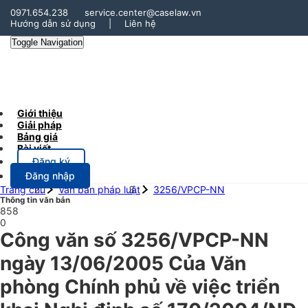
0971.654.238
service.center@caselaw.vn
Hướng dẫn sử dụng
|
Liên hệ
Toggle Navigation
Giới thiệu
Giải pháp
Bảng giá
Bài viết
Đăng ký
Đăng nhập
Trang chủ
Văn bản pháp luật
3256/VPCP-NN
Thông tin văn bản
858
0
Công văn số 3256/VPCP-NN
ngày 13/06/2005 Của Văn
phòng Chính phủ về việc triển