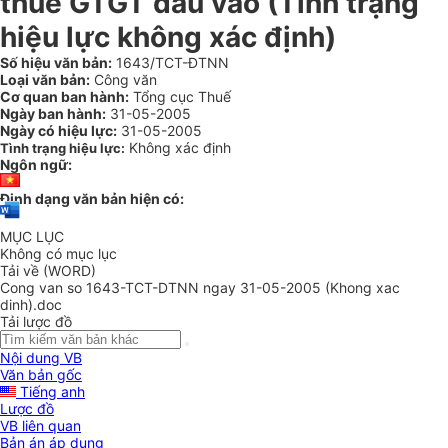
thuế GTGT đầu vào (Tình trạng
hiệu lực không xác định)
Số hiệu văn bản:
1643/TCT-ĐTNN
Loại văn bản:
Công văn
Cơ quan ban hành:
Tổng cục Thuế
Ngày ban hành:
31-05-2005
Ngày có hiệu lực:
31-05-2005
Không xác định
Tình trạng hiệu lực:
Ngôn ngữ:
Định dạng văn bản hiện có:
MỤC LỤC
Không có mục lục
Tải về (WORD)
Cong van so 1643-TCT-DTNN ngay 31-05-2005 (Khong xac
dinh).doc
Tải lược đồ
Nội dung VB
Văn bản gốc
Tiếng anh
Lược đồ
VB liên quan
Bản án áp dụng