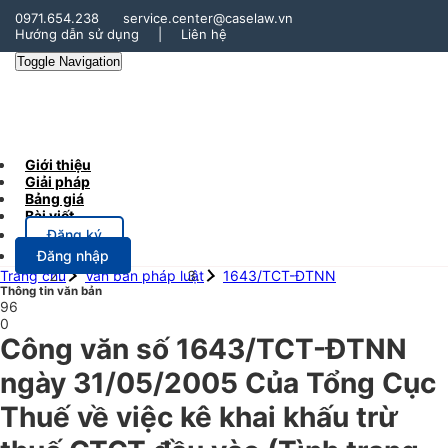
0971.654.238
service.center@caselaw.vn
Hướng dẫn sử dụng
|
Liên hệ
Toggle Navigation
Giới thiệu
Giải pháp
Bảng giá
Bài viết
Đăng ký
Đăng nhập
Trang chủ
Văn bản pháp luật
1643/TCT-ĐTNN
Thông tin văn bản
96
0
Công văn số 1643/TCT-ĐTNN
ngày 31/05/2005 Của Tổng Cục
Thuế về việc kê khai khấu trừ