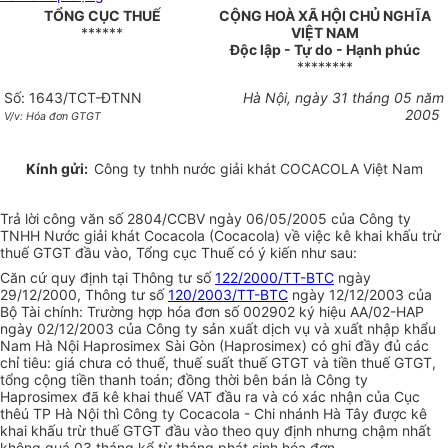
TỔNG CỤC THUẾ
CỘNG HOÀ XÃ HỘI CHỦ NGHĨA
******
VIỆT NAM
Độc lập - Tự do - Hạnh phúc
********
Số: 1643/TCT-ĐTNN
Hà Nội, ngày 31 tháng 05 năm
2005
V/v: Hóa đơn GTGT
Kính gửi:
Công ty tnhh nước giải khát COCACOLA Việt Nam
Trả lời công văn số 2804/CCBV ngày 06/05/2005 của Công ty
TNHH Nước giải khát Cocacola (Cocacola) về việc kê khai khấu trừ
thuế GTGT đầu vào, Tổng cục Thuế có ý kiến như sau:
Căn cứ quy định tại Thông tư số
122/2000/TT-BTC
ngày
29/12/2000, Thông tư số
120/2003/TT-BTC
ngày 12/12/2003 của
Bộ Tài chính: Trường hợp hóa đơn số 002902 ký hiệu AA/02-HAP
ngày 02/12/2003 của Công ty sản xuất dịch vụ và xuất nhập khẩu
Nam Hà Nội Haprosimex Sài Gòn (Haprosimex) có ghi đầy đủ các
chỉ tiêu: giá chưa có thuế, thuế suất thuế GTGT và tiền thuế GTGT,
tổng cộng tiền thanh toán; đồng thời bên bán là Công ty
Haprosimex đã kê khai thuế VAT đầu ra và có xác nhận của Cục
thêú TP Hà Nội thì Công ty Cocacola - Chi nhánh Hà Tây được kê
khai khấu trừ thuế GTGT đầu vào theo quy định nhưng chậm nhất
không quá 03 tháng kể từ tháng phát sinh hóa đơn.