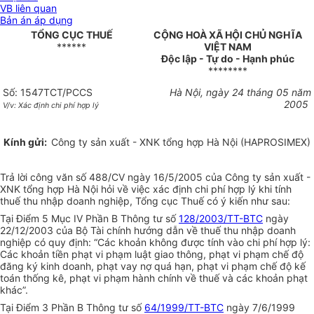
VB liên quan
Bản án áp dụng
TỔNG CỤC THUẾ
CỘNG HOÀ XÃ HỘI CHỦ NGHĨA
******
VIỆT NAM
Độc lập - Tự do - Hạnh phúc
********
Số: 1547TCT/PCCS
Hà Nội, ngày 24 tháng 05 năm
2005
V/v: Xác định chi phí hợp lý
Kính gửi:
Công ty sản xuất - XNK tổng hợp Hà Nội (HAPROSIMEX)
Trả lời công văn số 488/CV ngày 16/5/2005 của Công ty sản xuất -
XNK tổng hợp Hà Nội hỏi về việc xác định chi phí hợp lý khi tính
thuế thu nhập doanh nghiệp, Tổng cục Thuế có ý kiến như sau:
Tại Điểm 5 Mục IV Phần B Thông tư số
128/2003/TT-BTC
ngày
22/12/2003 của Bộ Tài chính hướng dẫn về thuế thu nhập doanh
nghiệp có quy định: “Các
k
hoản không được tính vào chi phí hợp lý:
Các
k
hoản tiền phạt vi phạm luật giao thông, phạt vi phạm chế độ
đăng ký kinh doanh, phạt vay nợ quá hạn, phạt vi phạm chế độ kế
toán thống kê, phạt vi phạm hành chính về thuế và các
k
hoản phạt
khác”.
Tại Điểm 3 Phần B Thông tư số
64/1999/TT-BTC
ngày 7/6/1999