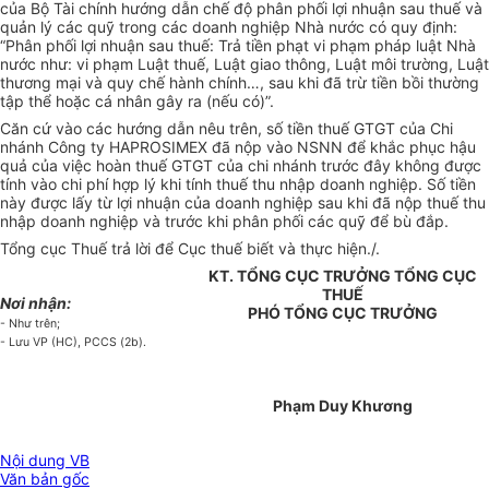
của Bộ Tài chính hướng dẫn chế độ phân phối lợi nhuận sau thuế và
quản lý các quỹ trong các doanh nghiệp Nhà nước có quy định:
“Phân phối lợi nhuận sau thuế: Trả tiền phạt vi phạm pháp luật Nhà
nước như: vi phạm Luật thuế, Luật giao thông, Luật môi trường, Luật
thương mại và quy chế hành chính…, sau khi đã trừ tiền bồi thường
tập thể hoặc cá nhân gây ra (nếu có)”.
Căn cứ vào các hướng dẫn nêu trên, số tiền thuế GTGT của Chi
nhánh Công ty HAPROSIMEX đã nộp vào NSNN để khắc phục hậu
quả của việc hoàn thuế GTGT của chi nhánh trước đây không được
tính vào chi phí hợp lý khi tính thuế thu nhập doanh nghiệp. Số tiền
này được lấy từ lợi nhuận của doanh nghiệp sau khi đã nộp thuế thu
nhập doanh nghiệp và trước khi phân phối các quỹ để bù đắp.
Tổng cục Thuế trả lời để Cục thuế biết và thực hiện./.
KT. TỔNG CỤC TRƯỞNG TỔNG CỤC
THUẾ
Nơi nhận:
PHÓ TỔNG CỤC TRƯỞNG
- Như trên;
- Lưu VP (HC), PCCS (2b).
Phạm Duy Khương
Nội dung VB
Văn bản gốc