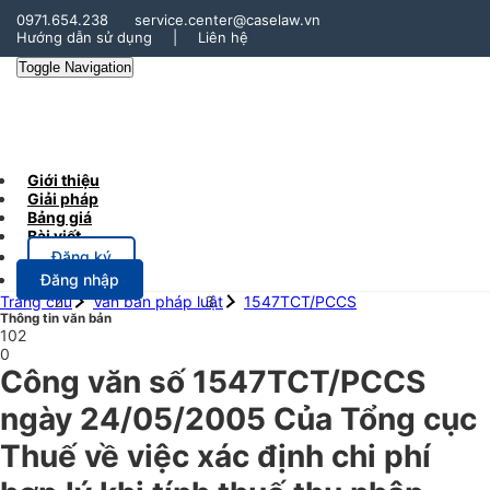
0971.654.238
service.center@caselaw.vn
Hướng dẫn sử dụng
|
Liên hệ
Toggle Navigation
Giới thiệu
Giải pháp
Bảng giá
Bài viết
Đăng ký
Đăng nhập
Trang chủ
Văn bản pháp luật
1547TCT/PCCS
Thông tin văn bản
102
0
Công văn số 1547TCT/PCCS
ngày 24/05/2005 Của Tổng cục
Thuế về việc xác định chi phí