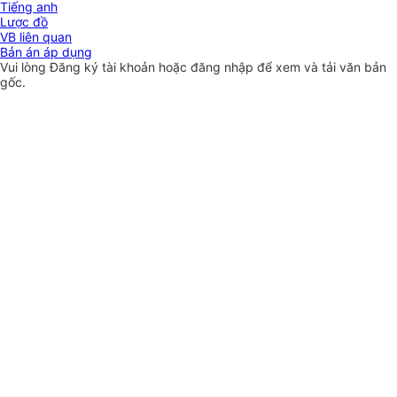
Tiếng anh
Lược đồ
VB liên quan
Bản án áp dụng
Vui lòng
Đăng ký
tài khoản hoặc
đăng nhập
để xem và tải văn bản
gốc.