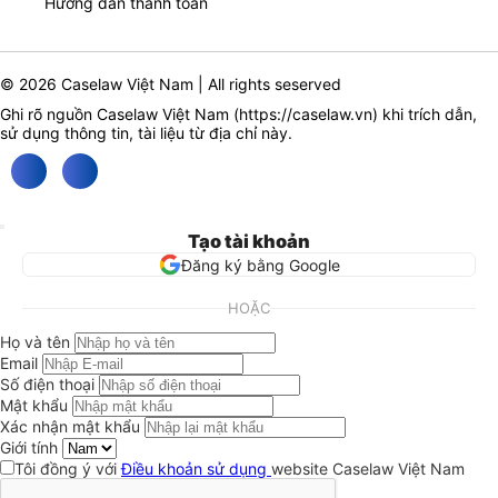
Hướng dẫn thanh toán
© 2026 Caselaw Việt Nam | All rights seserved
Ghi rõ nguồn Caselaw Việt Nam (
https://caselaw.vn
) khi trích dẫn,
sử dụng thông tin, tài liệu từ địa chỉ này.
Tạo tài khoản
Đăng ký bằng Google
HOẶC
Họ và tên
Email
Số điện thoại
Mật khẩu
Xác nhận mật khẩu
Giới tính
Tôi đồng ý với
Điều khoản sử dụng
website Caselaw Việt Nam