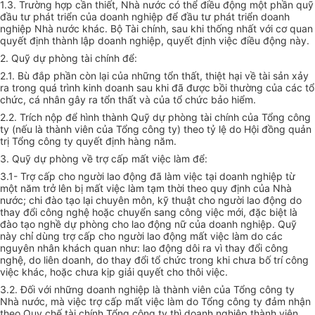
1.3. Trường hợp cần thiết, Nhà nước có thể điều động một phần quỹ
đầu tư phát triển của doanh nghiệp để đầu tư phát triển doanh
nghiệp Nhà nước khác. Bộ Tài chính, sau khi thống nhất với cơ quan
quyết định thành lập doanh nghiệp, quyết định việc điều động này.
2. Quỹ dự phòng tài chính để:
2.1. Bù đắp phần còn lại của những tổn thất, thiệt hại về tài sản xảy
ra trong quá trình kinh doanh sau khi đã được bồi thường của các tổ
chức, cá nhân gây ra tổn thất và của tổ chức bảo hiểm.
2.2. Trích nộp để hình thành Quỹ dự phòng tài chính của Tổng công
ty (nếu là thành viên của Tổng công ty) theo tỷ lệ do Hội đồng quản
trị Tổng công ty quyết định hàng năm.
3. Quỹ dự phòng về trợ cấp mất việc làm để:
3.1- Trợ cấp cho người lao động đã làm việc tại doanh nghiệp từ
một năm trở lên bị mất việc làm tạm thời theo quy định của Nhà
nước; chi đào tạo lại chuyên môn, kỹ thuật cho người lao động do
thay đổi công nghệ hoặc chuyển sang công việc mới, đặc biệt là
đào tạo nghề dự phòng cho lao động nữ của doanh nghiệp. Quỹ
này chỉ dùng trợ cấp cho người lao động mất việc làm do các
nguyên nhân khách quan như: lao động dôi ra vì thay đổi công
nghệ, do liên doanh, do thay đổi tổ chức trong khi chưa bố trí công
việc khác, hoặc chưa kịp giải quyết cho thôi việc.
3.2. Đối với những doanh nghiệp là thành viên của Tổng công ty
Nhà nước, mà việc trợ cấp mất việc làm do Tổng công ty đảm nhận
theo Quy chế tài chính Tổng công ty thì doanh nghiệp thành viên