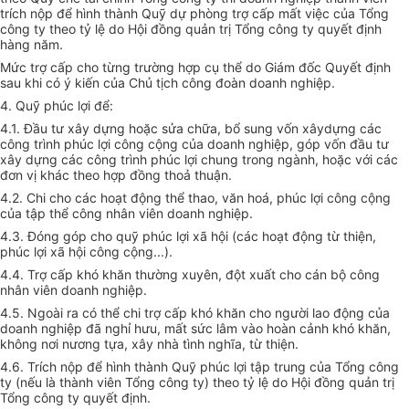
trích nộp để hình thành Quỹ dự phòng trợ cấp mất việc của Tổng
công ty theo tỷ lệ do Hội đồng quản trị Tổng công ty quyết định
hàng năm.
Mức trợ cấp cho từng trường hợp cụ thể do Giám đốc Quyết định
sau khi có ý kiến của Chủ tịch công đoàn doanh nghiệp.
4. Quỹ phúc lợi để:
4.1. Đầu tư xây dựng hoặc sửa chữa, bổ sung vốn xâydựng các
công trình phúc lợi công cộng của doanh nghiệp, góp vốn đầu tư
xây dựng các công trình phúc lợi chung trong ngành, hoặc với các
đơn vị khác theo hợp đồng thoả thuận.
4.2. Chi cho các hoạt động thể thao, văn hoá, phúc lợi công cộng
của tập thể công nhân viên doanh nghiệp.
4.3. Đóng góp cho quỹ phúc lợi xã hội (các hoạt động từ thiện,
phúc lợi xã hội công cộng...).
4.4. Trợ cấp khó khăn thường xuyên, đột xuất cho cán bộ công
nhân viên doanh nghiệp.
4.5. Ngoài ra có thể chi trợ cấp khó khăn cho người lao động của
doanh nghiệp đã nghỉ hưu, mất sức lâm vào hoàn cảnh khó khăn,
không nơi nương tựa, xây nhà tình nghĩa, từ thiện.
4.6. Trích nộp để hình thành Quỹ phúc lợi tập trung của Tổng công
ty (nếu là thành viên Tổng công ty) theo tỷ lệ do Hội đồng quản trị
Tổng công ty quyết định.