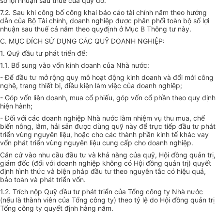
số lợi nhuận sau thuế của quý đó.
7.2. Sau khi công bố công khai báo cáo tài chính năm theo hướng
dẫn của Bộ Tài chính, doanh nghiệp được phân phối toàn bộ số lợi
nhuận sau thuế cả năm theo quyđịnh ở Mục B Thông tư này.
C. MỤC ĐÍCH SỬ DỤNG CÁC QUỸ DOANH NGHIỆP:
1. Quỹ đầu tư phát triển để:
1.1. Bổ sung vào vốn kinh doanh của Nhà nước:
- Để đầu tư mở rộng quy mô hoạt động kinh doanh và đổi mới công
nghệ, trang thiết bị, điều kiện làm việc của doanh nghiệp;
- Góp vốn liên doanh, mua cổ phiếu, góp vốn cổ phần theo quy định
hiện hành;
- Đối với các doanh nghiệp Nhà nước làm nhiệm vụ thu mua, chế
biến nông, lâm, hải sản được dùng quỹ này để trực tiếp đầu tư phát
triển vùng nguyên liệu, hoặc cho các thành phần kinh tế khác vay
vốn phát triển vùng nguyên liệu cung cấp cho doanh nghiệp.
Căn cứ vào nhu cầu đầu tư và khả năng của quỹ, Hội đồng quản trị,
giám đốc (đối với doanh nghiệp không có Hội đồng quản trị) quyết
định hình thức và biện pháp đầu tư theo nguyên tắc có hiệu quả,
bảo toàn và phát triển vốn.
1.2. Trích nộp Quỹ đầu tư phát triển của Tổng công ty Nhà nước
(nếu là thành viên của Tổng công ty) theo tỷ lệ do Hội đồng quản trị
Tổng công ty quyết định hàng năm.