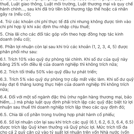
thuế, Luật giao thông, Luật môi trường, Luật thương mại và quy chế
hành chính..., sau khi đã trừ tiền bồi thương tập thể hoặc cá nhân
gây ra (nếu có);
4. Trừ các khoản chi phí thực tế đã chi nhưng không được tính vào
chi phí hợp lý khi xác định thu nhập chịu thuế;
5. Chia lãi cho các đối tác góp vốn theo hợp đồng hợp tác kinh
doanh (nếu có);
6. Phần lợi nhuận còn lại sau khi trừ các khoản (1, 2, 3, 4, 5) được
phân phối như sau:
6.1. Trích 10% vào quỹ dự phòng tài chính. Khi số dư của quỹ này
bằng 25% vốn điều lệ của doanh nghiệp thì không trích nữa;
6.2. Trích tối thiểu 50% vào quỹ đầu tư phát triển;
6.3. Trích 5% vào quỹ dự phòng trợ cấp mất việc làm. Khi số dư quỹ
này đạt 6 tháng lương thực hiện của doanh nghiệp thì không trích
nữa;
6.4. Đối với một số ngành đặc thù (như ngân hàng thương mại, bảo
hiểm,...) mà pháp luật quy định phải trích lập các quỹ đặc biệt từ lợi
nhuận sau thuế thì doanh nghiệp trích lập theo các quy định đó;
6.5. Chia lãi cổ phần trong trường hợp phát hành cổ phiếu;
6.6. Số lợi nhuận còn lại sau khi trích các quỹ (6.1, 6.2, 6.3, 6.4, 6.5)
được trích lập Quỹ khen thưởng và Quỹ phúc lợi. Mức trích tối đa
cho cả 2 quỹ căn cứ vào tỷ suất lợi nhuận trên vốn Nhà nước (vốn