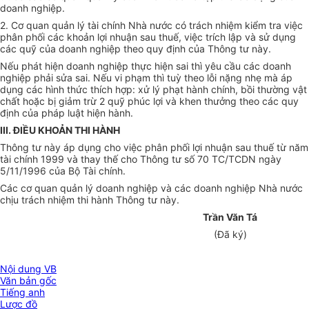
doanh nghiệp.
2. Cơ quan quản lý tài chính Nhà nước có trách nhiệm kiểm tra việc
phân phối các khoản lợi nhuận sau thuế, việc trích lập và sử dụng
các quỹ của doanh nghiệp theo quy định của Thông tư này.
Nếu phát hiện doanh nghiệp thực hiện sai thì yêu cầu các doanh
nghiệp phải sửa sai. Nếu vi phạm thì tuỳ theo lỗi nặng nhẹ mà áp
dụng các hình thức thích hợp: xử lý phạt hành chính, bồi thường vật
chất hoặc bị giảm trừ 2 quỹ phúc lợi và khen thưởng theo các quy
định của pháp luật hiện hành.
III. ĐIỀU KHOẢN THI HÀNH
Thông tư này áp dụng cho việc phân phối lợi nhuận sau thuế từ năm
tài chính 1999 và thay thế cho Thông tư số 70 TC/TCDN ngày
5/11/1996 của Bộ Tài chính.
Các cơ quan quản lý doanh nghiệp và các doanh nghiệp Nhà nước
chịu trách nhiệm thi hành Thông tư này.
Trần Văn Tá
(Đã ký)
Nội dung VB
Văn bản gốc
Tiếng anh
Lược đồ