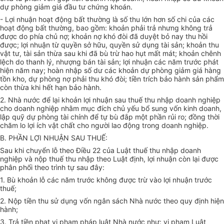
dự phòng giảm giá đầu tư chứng khoán.
- Lợi nhuận hoạt động bất thường là số thu lớn hơn số chi của các
hoạt động bất thường, bao gồm: khoản phải trả nhưng không trả
được do phía chủ nợ; khoản nợ khó đòi đã duyệt bỏ nay thu hồi
được; lợi nhuận từ quyền sở hữu, quyền sử dụng tài sản; khoản thu
vật tư, tài sản thừa sau khi đã bù trừ hao hụt mất mát; khoản chênh
lệch do thanh lý, nhượng bán tài sản; lợi nhuận các năm trước phát
hiện năm nay; hoàn nhập số dư các khoản dự phòng giảm giá hàng
tồn kho, dự phòng nợ phải thu khó đòi; tiền trích bảo hành sản phẩm
còn thừa khi hết hạn bảo hành.
2. Nhà nước để lại khoản lợi nhuận sau thuế thu nhập doanh nghiệp
cho doanh nghiệp nhằm mục đích chủ yếu bổ sung vốn kinh doanh,
lập quỹ dự phòng tài chính để tự bù đắp một phần rủi ro; đồng thời
chăm lo lợi ích vật chất cho người lao động trong doanh nghiệp.
B. PHẦN LỢI NHUẬN SAU THUẾ:
Sau khi chuyển lỗ theo Điều 22 của Luật thuế thu nhập doanh
nghiệp và nộp thuế thu nhập theo Luật định, lợi nhuận còn lại được
phân phối theo trình tự sau đây:
1. Bù khoản lỗ các năm trước không được trừ vào lợi nhuận trước
thuế;
2. Nộp tiền thu sử dụng vốn ngân sách Nhà nước theo quy định hiện
hành;
3. Trả tiền phạt vi phạm pháp luật Nhà nước như: vi phạm Luật