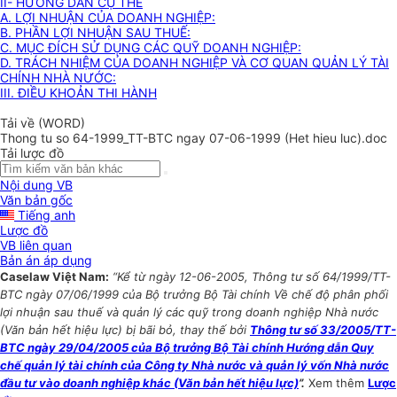
II- HƯỚNG DẪN CỤ THỂ
A. LỢI NHUẬN CỦA DOANH NGHIỆP:
B. PHẦN LỢI NHUẬN SAU THUẾ:
C. MỤC ĐÍCH SỬ DỤNG CÁC QUỸ DOANH NGHIỆP:
D. TRÁCH NHIỆM CỦA DOANH NGHIỆP VÀ CƠ QUAN QUẢN LÝ TÀI
CHÍNH NHÀ NƯỚC:
III. ĐIỀU KHOẢN THI HÀNH
Tải về (WORD)
Thong tu so 64-1999_TT-BTC ngay 07-06-1999 (Het hieu luc).doc
Tải lược đồ
Nội dung VB
Văn bản gốc
Tiếng anh
Lược đồ
VB liên quan
Bản án áp dụng
Caselaw Việt Nam:
“Kể từ ngày 12-06-2005, Thông tư số 64/1999/TT-
BTC ngày 07/06/1999 của Bộ trưởng Bộ Tài chính Về chế độ phân phối
lợi nhuận sau thuế và quản lý các quỹ trong doanh nghiệp Nhà nước
(Văn bản hết hiệu lực) bị bãi bỏ, thay thế bởi
Thông tư số 33/2005/TT-
BTC ngày 29/04/2005 của Bộ trưởng Bộ Tài chính Hướng dẫn Quy
chế quản lý tài chính của Công ty Nhà nước và quản lý vốn Nhà nước
đầu tư vào doanh nghiệp khác (Văn bản hết hiệu lực)
”.
Xem thêm
Lược