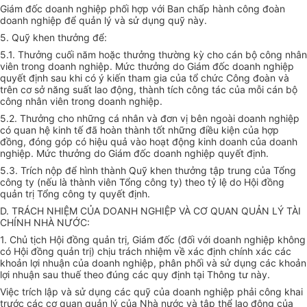
Giám đốc doanh nghiệp phối hợp với Ban chấp hành công đoàn
doanh nghiệp để quản lý và sử dụng quỹ này.
5. Quỹ khen thưởng để:
5.1. Thưởng cuối năm hoặc thưởng thường kỳ cho cán bộ công nhân
viên trong doanh nghiệp. Mức thưởng do Giám đốc doanh nghiệp
quyết định sau khi có ý kiến tham gia của tổ chức Công đoàn và
trên cơ sở năng suất lao động, thành tích công tác của mỗi cán bộ
công nhân viên trong doanh nghiệp.
5.2. Thưởng cho những cá nhân và đơn vị bên ngoài doanh nghiệp
có quan hệ kinh tế đã hoàn thành tốt những điều kiện của hợp
đồng, đóng góp có hiệu quả vào hoạt động kinh doanh của doanh
nghiệp. Mức thưởng do Giám đốc doanh nghiệp quyết định.
5.3. Trích nộp để hình thành Quỹ khen thưởng tập trung của Tổng
công ty (nếu là thành viên Tổng công ty) theo tỷ lệ do Hội đồng
quản trị Tổng công ty quyết định.
D. TRÁCH NHIỆM CỦA DOANH NGHIỆP VÀ CƠ QUAN QUẢN LÝ TÀI
CHÍNH NHÀ NƯỚC:
1. Chủ tịch Hội đồng quản trị, Giám đốc (đối với doanh nghiệp không
có Hội đồng quản trị) chịu trách nhiệm về xác định chính xác các
khoản lợi nhuận của doanh nghiệp, phân phối và sử dụng các khoản
lợi nhuận sau thuế theo đúng các quy định tại Thông tư này.
Việc trích lập và sử dụng các quỹ của doanh nghiệp phải công khai
trước các cơ quan quản lý của Nhà nước và tập thể lao động của