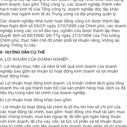
kinh doanh, bao gồm Tổng công ty, các doanh nghiệp thành viên
hạch toán kinh tế của Tổng công ty, doanh nghiệp độc lập khác
thuộc mọi ngành kinh tế do Trung ương và địa phương quản lý.
Các doanh nghiệp Nhà nước hoạt động công ích được thành lập
theo Nghị định số 56/CP ngày 2/10/1996 của Chính phủ; các doanh
nghiệp trong các cơ sở đào tạo, nghiên cứu được thành lập theo
Quyết định số 68/1998/ QĐ-TTg ngày 27/3/1998 của Thủ tướng
Chính phủ, thực hiện chế độ phân phối lợi nhuận riêng, không áp
dụng Thông tư này.
II- HƯỚNG DẪN CỤ THỂ
A. LỢI NHUẬN CỦA DOANH NGHIỆP:
1. Lợi nhuận thực hiện cả năm là kết quả kinh doanh của doanh
nghiệp bao gồm lợi nhuận từ hoạt động kinh doanh và lợi nhuận
hoạt động khác.
a) Lợi nhuận hoạt động kinh doanh: Là khoản chênh lệch giữa tổng
doanh thu và giá thành toàn bộ của sản phẩm hàng hoá, dịch vụ đã
tiêu thụ trong năm tài chính của doanh nghiệp.
b) Lợi nhuận hoạt động khác bao gồm:
- Lợi nhuận từ hoạt động tài chính là số thu lớn hơn số chi phí của
các hoạt động tài chính, bao gồm: hoạt động cho thuê tài sản; mua
bán chứng khoán; mua bán ngoại tệ; lãi tiền gửi ngân hàng thuộc
vốn kinh doanh; lãi cho vay vốn; lợi tức cổ phần và lợi nhuận được
chia từ phần vốn góp liên doanh hợp doanh; hoàn nhập số dư khoản