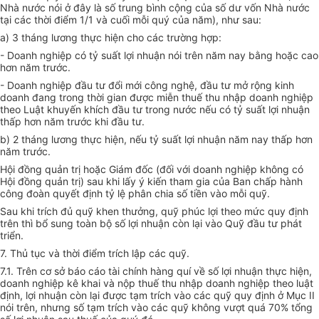
Nhà nước nói ở đây là số trung bình cộng của số dư vốn Nhà nước
tại các thời điểm 1/1 và cuối mỗi quý của năm), như sau:
a) 3 tháng lương thực hiện cho các trường hợp:
- Doanh nghiệp có tỷ suất lợi nhuận nói trên năm nay bằng hoặc cao
hơn năm trước.
- Doanh nghiệp đầu tư đổi mới công nghệ, đầu tư mở rộng kinh
doanh đang trong thời gian được miễn thuế thu nhập doanh nghiệp
theo Luật khuyến khích đầu tư trong nước nếu có tỷ suất lợi nhuận
thấp hơn năm trước khi đầu tư.
b) 2 tháng lương thực hiện, nếu tỷ suất lợi nhuận năm nay thấp hơn
năm trước.
Hội đồng quản trị hoặc Giám đốc (đối với doanh nghiệp không có
Hội đồng quản trị) sau khi lấy ý kiến tham gia của Ban chấp hành
công đoàn quyết định tỷ lệ phân chia số tiền vào mỗi quỹ.
Sau khi trích đủ quỹ khen thưởng, quỹ phúc lợi theo mức quy định
trên thì bổ sung toàn bộ số lợi nhuận còn lại vào Quỹ đầu tư phát
triển.
7. Thủ tục và thời điểm trích lập các quỹ.
7.1. Trên cơ sở báo cáo tài chính hàng quí về số lợi nhuận thực hiện,
doanh nghiệp kê khai và nộp thuế thu nhập doanh nghiệp theo luật
định, lợi nhuận còn lại được tạm trích vào các quỹ quy định ở Mục II
nói trên, nhưng số tạm trích vào các quỹ không vượt quá 70% tổng