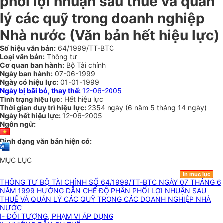
phối lợi nhuận sau thuế và quản
lý các quỹ trong doanh nghiệp
Nhà nước (Văn bản hết hiệu lực)
Số hiệu văn bản:
64/1999/TT-BTC
Loại văn bản:
Thông tư
Cơ quan ban hành:
Bộ Tài chính
Ngày ban hành:
07-06-1999
Ngày có hiệu lực:
01-01-1999
Ngày bị bãi bỏ, thay thế:
12-06-2005
Hết hiệu lực
Tình trạng hiệu lực:
Thời gian duy trì hiệu lực:
2354 ngày
(
6 năm
5 tháng
14 ngày
)
Ngày hết hiệu lực:
12-06-2005
Ngôn ngữ:
Định dạng văn bản hiện có:
MỤC LỤC
In mục lục
THÔNG TƯ BỘ TÀI CHÍNH SỐ 64/1999/TT-BTC NGÀY 07 THÁNG 6
NĂM 1999 HƯỚNG DẪN CHẾ ĐỘ PHÂN PHỐI LỢI NHUẬN SAU
THUẾ VÀ QUẢN LÝ CÁC QUỸ TRONG CÁC DOANH NGHIỆP NHÀ
NƯỚC
I- ĐỐI TƯỢNG, PHẠM VI ÁP DỤNG