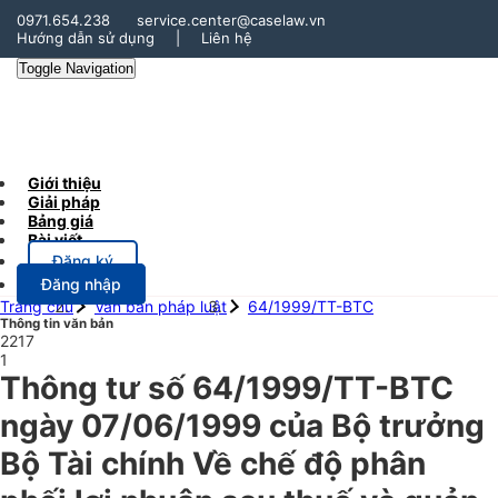
0971.654.238
service.center@caselaw.vn
Hướng dẫn sử dụng
|
Liên hệ
Toggle Navigation
Giới thiệu
Giải pháp
Bảng giá
Bài viết
Đăng ký
Đăng nhập
Trang chủ
Văn bản pháp luật
64/1999/TT-BTC
Thông tin văn bản
2217
1
Thông tư số 64/1999/TT-BTC
ngày 07/06/1999 của Bộ trưởng
Bộ Tài chính Về chế độ phân