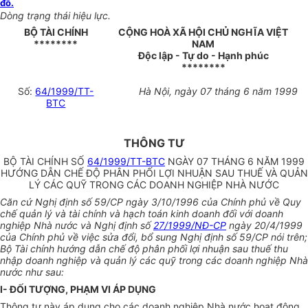
đồ.
Dòng trạng thái hiệu lực.
BỘ TÀI CHÍNH
CỘNG HOÀ XÃ HỘI CHỦ NGHĨA VIỆT
********
NAM
Độc lập - Tự do - Hạnh phúc
********
Số:
64/1999/TT-
Hà Nội, ngày 07 tháng 6 năm 1999
BTC
THÔNG TƯ
BỘ TÀI CHÍNH SỐ
64/1999/TT-BTC
NGÀY 07 THÁNG 6 NĂM 1999
HƯỚNG DẪN CHẾ ĐỘ PHÂN PHỐI LỢI NHUẬN SAU THUẾ VÀ QUẢN
LÝ CÁC QUỸ TRONG CÁC DOANH NGHIỆP NHÀ NƯỚC
Căn cứ Nghị định số 59/CP ngày 3/10/1996 của Chính phủ về Quy
chế quản lý và tài chính và hạch toán kinh doanh đối với doanh
nghiệp Nhà nước và Nghị định số
27/1999/NĐ-CP
ngày 20/4/1999
của Chính phủ về việc sửa đổi, bổ sung Nghị định số 59/CP nói trên;
Bộ Tài chính hướng dẫn chế độ phân phối lợi nhuận sau thuế thu
nhập doanh nghiệp và quản lý các quỹ trong các doanh nghiệp Nhà
nước như sau:
I- ĐỐI TƯỢNG, PHẠM VI ÁP DỤNG
Thông tư này áp dụng cho các doanh nghiệp Nhà nước hoạt động