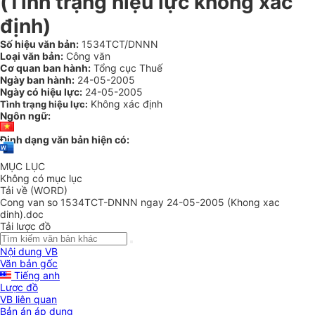
(Tình trạng hiệu lực không xác
định)
Số hiệu văn bản:
1534TCT/DNNN
Loại văn bản:
Công văn
Cơ quan ban hành:
Tổng cục Thuế
Ngày ban hành:
24-05-2005
Ngày có hiệu lực:
24-05-2005
Không xác định
Tình trạng hiệu lực:
Ngôn ngữ:
Định dạng văn bản hiện có:
MỤC LỤC
Không có mục lục
Tải về (WORD)
Cong van so 1534TCT-DNNN ngay 24-05-2005 (Khong xac
dinh).doc
Tải lược đồ
Nội dung VB
Văn bản gốc
Tiếng anh
Lược đồ
VB liên quan
Bản án áp dụng