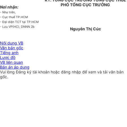
PHÓ TỔNG CỤC TRƯỞNG
Nơi nhận:
- Như trên,
- Cục thuế TP.HCM
- Đại diện TCT tại TP.HCM
- Lưu VP(HC), DNNN 2b
Nguyễn Thị Cúc
Nội dung VB
Văn bản gốc
Tiếng anh
Lược đồ
VB liên quan
Bản án áp dụng
Vui lòng
Đăng ký
tài khoản hoặc
đăng nhập
để xem và tải văn bản
gốc.