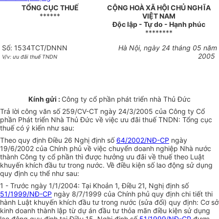
TỔNG CỤC THUẾ
CỘNG HOÀ XÃ HỘI CHỦ NGHĨA
******
VIỆT NAM
Độc lập - Tự do - Hạnh phúc
********
Số: 1534TCT/DNNN
Hà Nội, ngày 24 tháng 05 năm
2005
V/v: ưu đãi thuế TNDN
Kính gửi :
Công ty cổ phần phát triển nhà Thủ Đức
Trả lời công văn số 259/CV-CT ngày 24/3/2005 của Công ty Cổ
phần Phát triển Nhà Thủ Đức về việc ưu đãi thuế TNDN: Tổng cục
thuế có ý kiến như sau:
Theo quy định Điều 26 Nghị định số
64/2002/NĐ-CP
ngày
19/6/2002 của Chính phủ về việc chuyển doanh nghiệp Nhà nước
thành Công ty cổ phần thì được hưởng ưu đãi về thuế theo Luật
khuyến khích đầu tư trong nước. Về điều kiện số lao động sử dụng
quy định cụ thể như sau:
1 - Trước ngày 1/1/2004: Tại Khoản 1, Điều 21, Nghị định số
51/1999/NĐ-CP
ngày 8/7/1999 của Chính phủ quy định chi
t
iết thi
hành Luật khuyến khích đầu tư trong nước (sửa đổi) quy định: Cơ sở
kinh doanh thành lập từ dự án đầu tư thỏa mãn điều kiện sử dụng
lao động quy định tại Điều 15, Nghị định số
51/1999/NĐ-CP
được