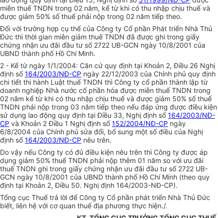
miễn thuế TNDN trong 02 năm, kể từ khi có thu nhập chịu thuế và
được giảm 50% số thuế phải nộp trong 02 năm tiếp theo.
Đối với trường hợp cụ thể của Công ty Cổ phần Phát triển Nhà Thủ
Đức thì thời gian miễn giảm thuế TNDN đã được ghi trong giấy
chứng nhận ưu đãi đầu tư số 2722 UB-GCN ngày 10/8/2001 của
UBND thành phố Hồ Chí Minh.
2 - Kể từ ngày 1/1/2004: Căn cứ quy định tại Khoản 2, Điều 26 Nghị
định số
164/2003/NĐ-CP
ngày 22/12/2003 của Chính phủ quy định
chi
t
iết thi hành Luật thuế TNDN thì Công ty cổ phần thành lập từ
doanh nghiệp Nhà nước cổ phần hóa được miễn thuế TNDN trong
02 năm kể từ khi có thu nhập chịu thuế và được giảm 50% số thuế
TNDN phải nộp trong 03 năm tiếp theo nếu đáp ứng được điều kiện
sử dụng lao động quy định tại Điều 33, Nghị định số
164/2003/NĐ-
CP
và Khoản 2 Điều 1 Nghị định số
152/2004/NĐ-CP
ngày
6/8/2004 của Chính phủ sửa đổi, bổ sung một số điều của Nghị
định số
164/2003/NĐ-CP
nêu trên.
Do vậy nếu Công ty có đủ điều kiện nêu trên thì Công ty được áp
dụng giảm 50% thuế TNDN phải nộp thêm 01 năm so với ưu đãi
thuế TNDN ghi trong giấy chứng nhận ưu đãi đầu tư số 2722 UB-
GCN ngày 10/8/2001 của UBND thành phố Hồ Chí Minh (theo quy
định tại Khoản 2, Điều 50. Nghị định 164/2003-NĐ-CP).
Tổng cục Thuế trả lời để Công ty Cổ phần phát triển Nhà Thủ Đức
biết, liên hệ với cơ quan thuế địa phương thực hiện./.
KT. TỔNG CỤC TRƯỞNG TỔNG CỤC THUẾ