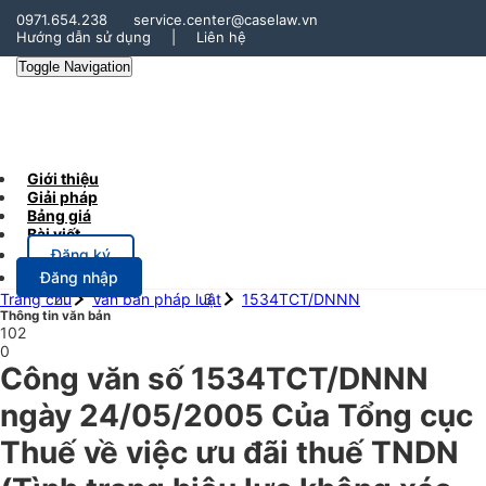
0971.654.238
service.center@caselaw.vn
Hướng dẫn sử dụng
|
Liên hệ
Toggle Navigation
Giới thiệu
Giải pháp
Bảng giá
Bài viết
Đăng ký
Đăng nhập
Trang chủ
Văn bản pháp luật
1534TCT/DNNN
Thông tin văn bản
102
0
Công văn số 1534TCT/DNNN
ngày 24/05/2005 Của Tổng cục
Thuế về việc ưu đãi thuế TNDN