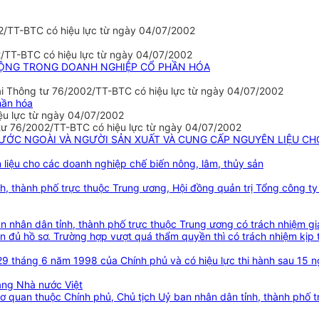
2/TT-BTC có hiệu lực từ ngày 04/07/2002
/TT-BTC có hiệu lực từ ngày 04/07/2002
 ĐỘNG TRONG DOANH NGHIỆP CỔ PHẦN HÓA
ai Thông tư 76/2002/TT-BTC có hiệu lực từ ngày 04/07/2002
hần hóa
ệu lực từ ngày 04/07/2002
 tư 76/2002/TT-BTC có hiệu lực từ ngày 04/07/2002
ƯỚC NGOÀI VÀ NGƯỜI SẢN XUẤT VÀ CUNG CẤP NGUYÊN LIỆU CH
liệu cho các doanh nghiệp chế biến nông, lâm, thủy sản
h, thành phố trực thuộc Trung ương, Hội đồng quản trị Tổng công t
n nhân dân tỉnh, thành phố trực thuộc Trung ương có trách nhiệm 
n đủ hồ sơ. Trường hợp vượt quá thẩm quyền thì có trách nhiệm kịp 
 tháng 6 năm 1998 của Chính phủ và có hiệu lực thi hành sau 15 ngà
àng Nhà nước Việt
 quan thuộc Chính phủ, Chủ tịch Uỷ ban nhân dân tỉnh, thành phố tr