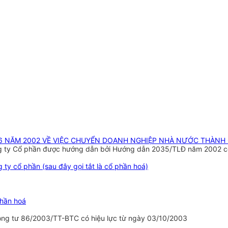
 6 NĂM 2002 VỀ VIỆC CHUYỂN DOANH NGHIỆP NHÀ NƯỚC THÀNH
g ty Cổ phần được hướng dẫn bởi Hướng dẫn 2035/TLĐ năm 2002 có
ty cổ phần (sau đây gọi tắt là cổ phần hoá)
phần hoá
ông tư 86/2003/TT-BTC có hiệu lực từ ngày 03/10/2003