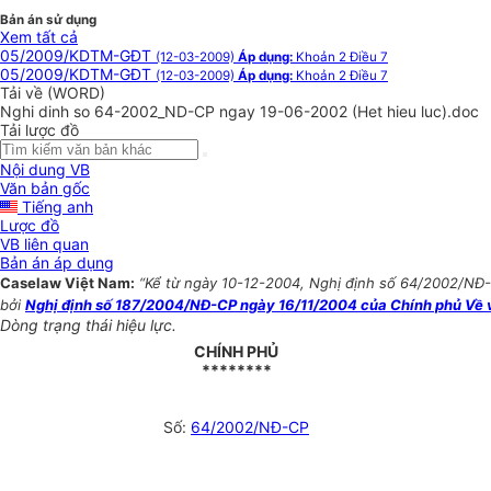
Bản án sử dụng
Xem tất cả
05/2009/KDTM-GĐT
(12-03-2009)
Áp dụng:
Khoản 2 Điều 7
05/2009/KDTM-GĐT
(12-03-2009)
Áp dụng:
Khoản 2 Điều 7
Tải về (WORD)
Nghi dinh so 64-2002_ND-CP ngay 19-06-2002 (Het hieu luc).doc
Tải lược đồ
Nội dung VB
Văn bản gốc
Tiếng anh
Lược đồ
VB liên quan
Bản án áp dụng
Caselaw Việt Nam:
“Kể từ ngày 10-12-2004, Nghị định số 64/2002/NĐ-
bởi
Nghị định số 187/2004/NĐ-CP ngày 16/11/2004 của Chính phủ Về vi
Dòng trạng thái hiệu lực.
CHÍNH PHỦ
********
Số:
64/2002/NĐ-CP