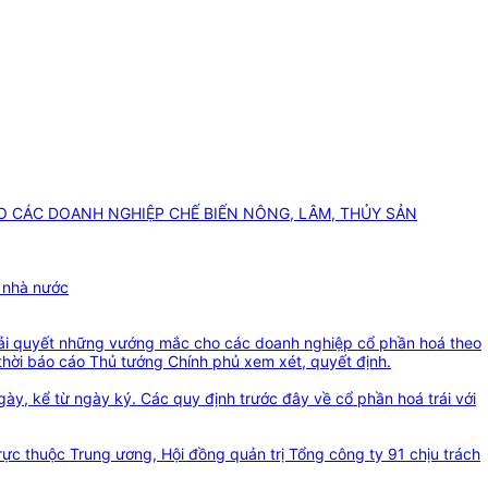
O CÁC DOANH NGHIỆP CHẾ BIẾN NÔNG, LÂM, THỦY SẢN
y nhà nước
giải quyết những vướng mắc cho các doanh nghiệp cổ phần hoá theo
thời báo cáo Thủ tướng Chính phủ xem xét, quyết định.
y, kể từ ngày ký. Các quy định trước đây về cổ phần hoá trái với
ực thuộc Trung ương, Hội đồng quản trị Tổng công ty 91 chịu trách