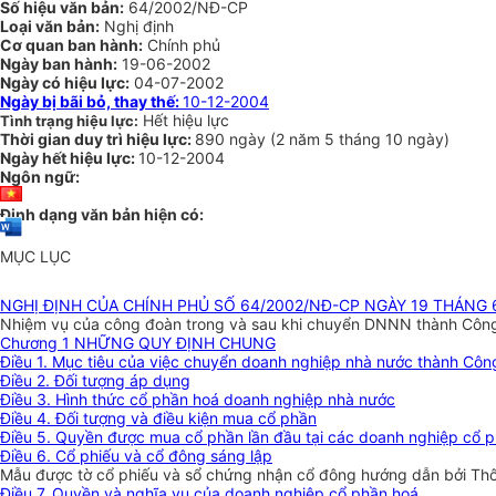
Số hiệu văn bản:
64/2002/NĐ-CP
Loại văn bản:
Nghị định
Cơ quan ban hành:
Chính phủ
Ngày ban hành:
19-06-2002
Ngày có hiệu lực:
04-07-2002
Ngày bị bãi bỏ, thay thế:
10-12-2004
Hết hiệu lực
Tình trạng hiệu lực:
Thời gian duy trì hiệu lực:
890 ngày
(
2 năm
5 tháng
10 ngày
)
Ngày hết hiệu lực:
10-12-2004
Ngôn ngữ:
Định dạng văn bản hiện có:
MỤC LỤC
NGHỊ ĐỊNH CỦA CHÍNH PHỦ SỐ 64/2002/NĐ-CP NGÀY 19 THÁNG
Nhiệm vụ của công đoàn trong và sau khi chuyển DNNN thành Côn
Chương 1 NHỮNG QUY ĐỊNH CHUNG
Điều 1. Mục tiêu của việc chuyển doanh nghiệp nhà nước thành Công 
Điều 2. Đối tượng áp dụng
Điều 3. Hình thức cổ phần hoá doanh nghiệp nhà nước
Điều 4. Đối tượng và điều kiện mua cổ phần
Điều 5. Quyền được mua cổ phần lần đầu tại các doanh nghiệp cổ 
Điều 6. Cổ phiếu và cổ đông sáng lập
Mẫu được tờ cổ phiếu và sổ chứng nhận cổ đông hướng dẫn bởi Th
Điều 7. Quyền và nghĩa vụ của doanh nghiệp cổ phần hoá