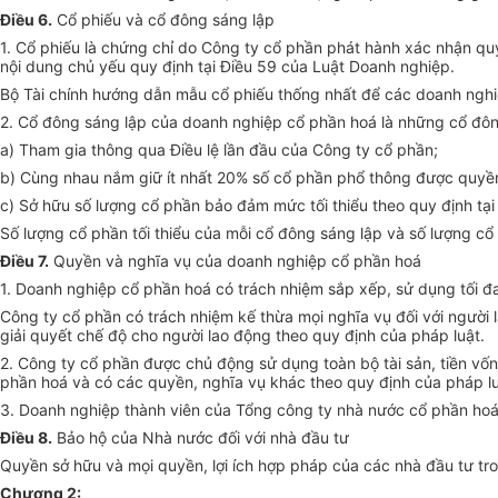
Điều 6.
Cổ phiếu và cổ đông sáng lập
1. Cổ phiếu là chứng chỉ do Công ty cổ phần phát hành xác nhận qu
nội dung chủ yếu quy định tại Điều 59 của Luật Doanh nghiệp.
Bộ Tài chính hướng dẫn mẫu cổ phiếu thống nhất để các doanh nghiệ
2. Cổ đông sáng lập của doanh nghiệp cổ phần hoá là những cổ đôn
a) Tham gia thông qua Điều lệ lần đầu của Công ty cổ phần;
b) Cùng nhau nắm giữ ít nhất 20% số cổ phần phổ thông được quyề
c) Sở hữu số lượng cổ phần bảo đảm mức tối thiểu theo quy định tại 
Số lượng cổ phần tối thiểu của mỗi cổ đông sáng lập và số lượng cổ
Điều 7.
Quyền và nghĩa vụ của doanh nghiệp cổ phần hoá
1. Doanh nghiệp cổ phần hoá có trách nhiệm sắp xếp, sử dụng tối đa
Công ty cổ phần có trách nhiệm kế thừa mọi nghĩa vụ đối với người
giải quyết chế độ cho người lao động theo quy định của pháp luật.
2. Công ty cổ phần được chủ động sử dụng toàn bộ tài sản, tiền vốn
phần hoá và có các quyền, nghĩa vụ khác theo quy định của pháp lu
3. Doanh nghiệp thành viên của Tổng công ty nhà nước cổ phần hoá m
Điều 8.
Bảo hộ của Nhà nước đối với nhà đầu tư
Quyền sở hữu và mọi quyền, lợi ích hợp pháp của các nhà đầu tư t
Chương 2
: