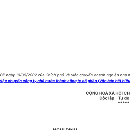
CP ngày 19/06/2002 của Chính phủ Về việc chuyển doanh nghiệp nhà nướ
ệc chuyển công ty nhà nước thành công ty cổ phần (Văn bản hết hiệu
CỘNG HOÀ XÃ HỘI CH
Độc lập - Tự d
*****