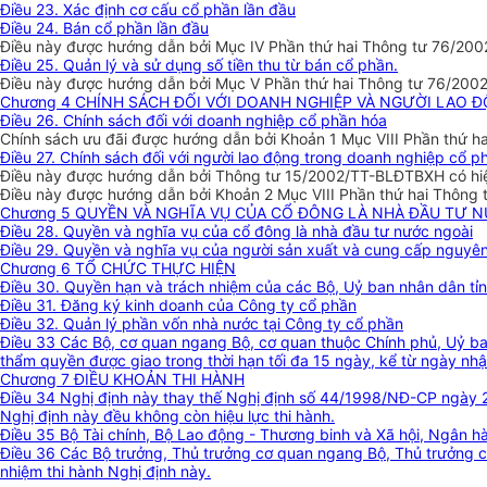
Điều 23. Xác định cơ cấu cổ phần lần đầu
Điều 24. Bán cổ phần lần đầu
Điều này được hướng dẫn bởi Mục IV Phần thứ hai Thông tư 76/200
Điều 25. Quản lý và sử dụng số tiền thu từ bán cổ phần.
Điều này được hướng dẫn bởi Mục V Phần thứ hai Thông tư 76/2002
Chương 4 CHÍNH SÁCH ĐỐI VỚI DOANH NGHIỆP VÀ NGƯỜI LAO
Điều 26. Chính sách đối với doanh nghiệp cổ phần hóa
Chính sách ưu đãi được hướng dẫn bởi Khoản 1 Mục VIII Phần thứ h
Điều 27. Chính sách đối với người lao động trong doanh nghiệp cổ p
Điều này được hướng dẫn bởi Thông tư 15/2002/TT-BLĐTBXH có hi
Điều này được hướng dẫn bởi Khoản 2 Mục VIII Phần thứ hai Thông
Chương 5 QUYỀN VÀ NGHĨA VỤ CỦA CỔ ĐÔNG LÀ NHÀ ĐẦU TƯ N
Điều 28. Quyền và nghĩa vụ của cổ đông là nhà đầu tư nước ngoài
Điều 29. Quyền và nghĩa vụ của người sản xuất và cung cấp nguyên 
Chương 6 TỔ CHỨC THỰC HIỆN
Điều 30. Quyền hạn và trách nhiệm của các Bộ, Uỷ ban nhân dân tỉn
Điều 31. Đăng ký kinh doanh của Công ty cổ phần
Điều 32. Quản lý phần vốn nhà nước tại Công ty cổ phần
Điều 33 Các Bộ, cơ quan ngang Bộ, cơ quan thuộc Chính phủ, Uỷ ba
thẩm quyền được giao trong thời hạn tối đa 15 ngày, kể từ ngày nhậ
Chương 7 ĐIỀU KHOẢN THI HÀNH
Điều 34 Nghị định này thay thế Nghị định số 44/1998/NĐ-CP ngày 29
Nghị định này đều không còn hiệu lực thi hành.
Điều 35 Bộ Tài chính, Bộ Lao động - Thương binh và Xã hội, Ngân h
Điều 36 Các Bộ trưởng, Thủ trưởng cơ quan ngang Bộ, Thủ trưởng cơ
nhiệm thi hành Nghị định này.