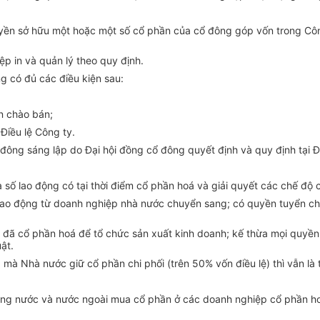
yền sở hữu một hoặc một số cổ phần của cổ đông góp vốn trong Công
p in và quản lý theo quy định.
g có đủ các điều kiện sau:
n chào bán;
Điều lệ Công ty.
 đông sáng lập do Đại hội đồng cổ đông quyết định và quy định tại Đ
 số lao động có tại thời điểm cổ phần hoá và giải quyết các chế độ 
 lao động từ doanh nghiệp nhà nước chuyển sang; có quyền tuyển chọ
 đã cổ phần hoá để tổ chức sản xuất kinh doanh; kế thừa mọi quyền 
ật.
à Nhà nước giữ cổ phần chi phối (trên 50% vốn điều lệ) thì vẫn là 
rong nước và nước ngoài mua cổ phần ở các doanh nghiệp cổ phần h