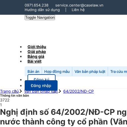
0971.654.238
service.center@caselaw.vn
Hướng dẫn sử dụng
|
Liên hệ
Toggle Navigation
Giới thiệu
Giải pháp
Bảng giá
Bài viết
Bản án
Hợp đồng mẫu
Văn bản pháp luật
Tra cứu 
Đăng ký
Đăng nhập
Trang chủ
Văn bản pháp luật
64/2002/NĐ-CP
Thông tin văn bản
3722
1
Nghị định số 64/2002/NĐ-CP ng
nước thành công ty cổ phần (Văn