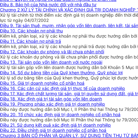
Điều 8. Bảo hộ của Nhà nước đối với nhà đầu tư
Chương 2 XỬ LÝ TÀI CHÍNH VÀ XÁC ĐỊNH GIÁ TRỊ DOANH NGHIỆ
Xử lý tài chính từ thời điểm xác định giá trị doanh nghiệp đến thờ
lực từ ngày 04/07/2002
Điều 9. Tài sản thuê, mượn, nhận góp vốn liên doanh, liên kết, tài 
Điều 10. Các khoản nợ phải thu
Kiểm kê, phân loại, xử lý các khoản nợ phải thu được hướng dẫn bở
Điều 11. Các khoản nợ phải trả
Kiểm kê, phân loại, xử lý các khoản nợ phải trả được hướng dẫn bở
Điều 12. Các khoản dự phòng và lãi chưa phân phối
Xử lý các khoản dự phòng và lãi chưa phân phối được hướng dẫn bở
Điều 13. Tài sản góp vốn liên doanh với nước ngoài
Xử lý tài sản góp vốn liên doanh được hướng dẫn bởi Khoản 5 Mục 
Điều 14. Số dư bằng tiền của Quỹ khen thưởng, Quỹ phúc lợi
Xử lý số dư bằng tiền của Quỹ khen thưởng, Quỹ phúc lợi được hướ
Điều 15. Giá trị doanh nghiệp cổ phần hoá
Điều 16. Các căn cứ xác định giá trị thực tế của doanh nghiệp
Điều 17. Xác định chất lượng tài sản, giá trị quyền sử dụng đất, giá 
Điều 18. Xác định giá trị tài sản góp vốn liên doanh
Điều 19. Phương pháp xác định giá trị doanh nghiệp
Điều này được hướng dẫn bởi Mục I, II Phần thứ hai Thông tư 79/2
Điều 20. Tổ chức xác định giá trị doanh nghiệp cổ phần hoá
Điều này được hướng dẫn bởi Mục III Phần thứ hai Thông tư 79/20
Điều 21. Sử dụng kết quả xác định giá trị doanh nghiệp
Điều 22. Điều chỉnh giá trị doanh nghiệp cổ phần hoá
Chương 3 BÁN CỔ PHẦN VÀ QUẢN LÝ, SỬ DỤNG TIỀN THU TỪ B