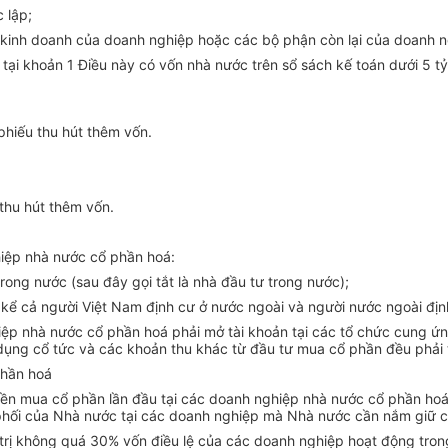
 lập;
kinh doanh của doanh nghiệp hoặc các bộ phận còn lại của doanh n
tại khoản 1 Điều này có vốn nhà nước trên sổ sách kế toán dưới 5 t
phiếu thu hút thêm vốn.
 thu hút thêm vốn.
iệp nhà nước cổ phần hoá:
rong nước (sau đây gọi tắt là nhà đầu tư trong nước);
 kể cả người Việt Nam định cư ở nước ngoài và người nước ngoài định
p nhà nước cổ phần hoá phải mở tài khoản tại các tổ chức cung ứng
dụng cổ tức và các khoản thu khác từ đầu tư mua cổ phần đều phải 
phần hoá
uyền mua cổ phần lần đầu tại các doanh nghiệp nhà nước cổ phần ho
 phối của Nhà nước tại các doanh nghiệp mà Nhà nước cần nắm giữ c
trị không quá 30% vốn điều lệ của các doanh nghiệp hoạt động tro