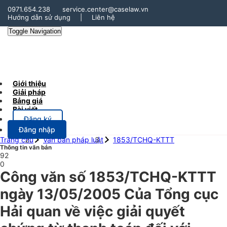
0971.654.238
service.center@caselaw.vn
Hướng dẫn sử dụng
|
Liên hệ
Toggle Navigation
Giới thiệu
Giải pháp
Bảng giá
Bài viết
Đăng ký
Đăng nhập
Trang chủ
Văn bản pháp luật
1853/TCHQ-KTTT
Thông tin văn bản
92
0
Công văn số 1853/TCHQ-KTTT
ngày 13/05/2005 Của Tổng cục
Hải quan về việc giải quyết