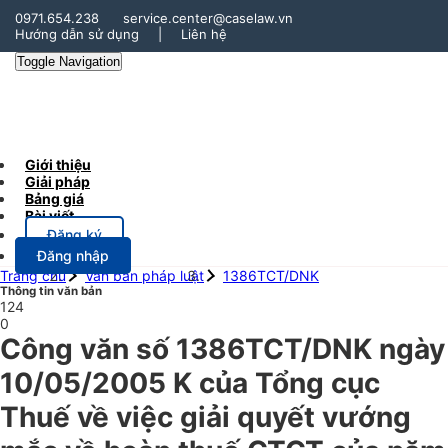
0971.654.238
service.center@caselaw.vn
Hướng dẫn sử dụng
|
Liên hệ
Toggle Navigation
Giới thiệu
Giải pháp
Bảng giá
Bài viết
Đăng ký
Đăng nhập
Trang chủ
Văn bản pháp luật
1386TCT/DNK
Thông tin văn bản
124
0
Công văn số 1386TCT/DNK ngày
10/05/2005 K của Tổng cục
Thuế về việc giải quyết vướng