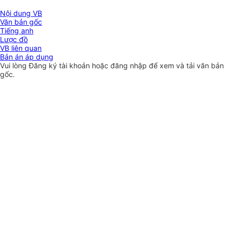
Nội dung VB
Văn bản gốc
Tiếng anh
Lược đồ
VB liên quan
Bản án áp dụng
Vui lòng
Đăng ký
tài khoản hoặc
đăng nhập
để xem và tải văn bản
gốc.