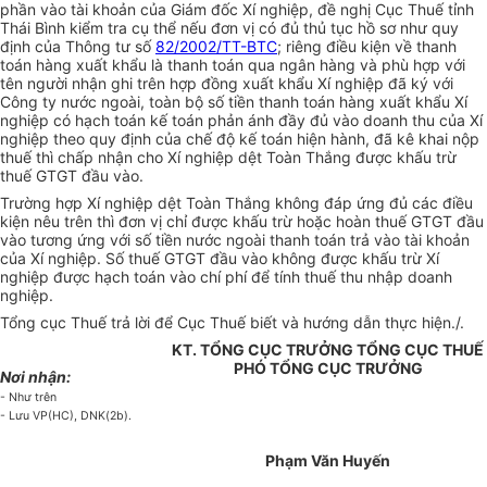
phần vào tài khoản của Giám đốc Xí nghiệp, đề nghị Cục Thuế tỉnh
Thái Bình kiểm tra cụ thể nếu đơn vị có đủ thủ tục hồ sơ như quy
định của Thông tư số
82/2002/TT-BTC
; riêng điều kiện về thanh
toán hàng xuất khẩu là thanh toán qua ngân hàng và phù hợp với
tên người nhận ghi trên hợp đồng xuất khẩu Xí nghiệp đã ký với
Công ty nước ngoài, toàn bộ số tiền thanh toán hàng xuất khẩu Xí
nghiệp có hạch toán kế toán phản ánh đầy đủ vào doanh thu của Xí
nghiệp theo quy định của chế độ kế toán hiện hành, đã kê khai nộp
thuế thì chấp nhận cho Xí nghiệp dệt Toàn Thắng được khấu trừ
thuế GTGT đầu vào.
Trường hợp Xí nghiệp dệt Toàn Thắng không đáp ứng đủ các điều
kiện nêu trên thì đơn vị chỉ được khấu trừ hoặc hoàn thuế GTGT đầu
vào tương ứng với số tiền nước ngoài thanh toán trả vào tài khoản
của Xí nghiệp. Số thuế GTGT đầu vào không được khấu trừ Xí
nghiệp được hạch toán vào chí phí để tính thuế thu nhập doanh
nghiệp.
Tổng cục Thuế trả lời để Cục Thuế biết và hướng dẫn thực hiện./.
KT. TỔNG CỤC TRƯỞNG TỔNG CỤC THUẾ
PHÓ TỔNG CỤC TRƯỞNG
Nơi nhận:
- Như trên
- Lưu VP(HC), DNK(2b).
Phạm Văn Huyến