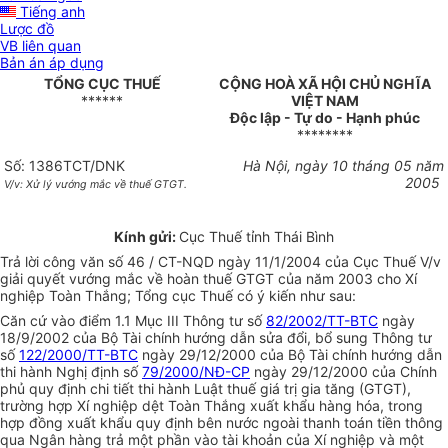
Tiếng anh
Lược đồ
VB liên quan
Bản án áp dụng
TỔNG CỤC THUẾ
CỘNG HOÀ XÃ HỘI CHỦ NGHĨA
******
VIỆT NAM
Độc lập - Tự do - Hạnh phúc
********
Số: 1386TCT/DNK
Hà Nội, ngày 10 tháng 05 năm
2005
V/v: Xử lý vướng mắc về thuế GTGT.
Kính gửi:
Cục Thuế tỉnh Thái Bình
Trả lời công văn số 46 / CT-NQD ngày 11/1/2004 của Cục Thuế V/v
giải quyết vướng mắc về hoàn thuế GTGT của năm 2003 cho Xí
nghiệp Toàn Thắng; Tổng cục Thuế có ý kiến như sau:
Căn cứ vào điểm 1.1 Mục III Thông tư số
82/2002/TT-BTC
ngày
18/9/2002 của Bộ Tài chính hướng dẫn sửa đổi, bổ sung Thông tư
số
122/2000/TT-BTC
ngày 29/12/2000 của Bộ Tài chính hướng dẫn
thi hành Nghị định số
79/2000/NĐ-CP
ngày 29/12/2000 của Chính
phủ quy định chi tiết thi hành Luật thuế giá trị gia tăng (GTGT),
trường hợp Xí nghiệp dệt Toàn Thắng xuất khẩu hàng hóa, trong
hợp đồng xuất khẩu quy định bên nước ngoài thanh toán tiền thông
qua Ngân hàng trả một phần vào tài khoản của Xí nghiệp và một