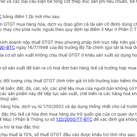
nel và các loại cấu kiện bê tông cốt thép đúc sẵn phi tiêu chuẩn, b
C
bằng điểm 1.2b mới như sau:
n GTGT mua hàng hóa, dịch vụ (bao gồm cả tài sản cố định) dùng ch
 thay cho phía nước ngoài theo quy định tại điểm 3 Mục II Phần C 
kinh doanh nộp thuế GTGT theo phương pháp tính trực tiếp trên giá
QĐ-BTC
ngày 16/7/1998 của Bộ trưởng Bộ Tài chính (gọi tắt là hoá 
của cơ sở sản xuất không chịu thuế GTGT ở khâu sản xuất sử dụng h
sở sản xuất để bán ra có hoá đơn bán hàng (kể cả trường hợp mua củ
 đối tượng chịu thuế GTGT (tính trên giá trị bồi thường bảo hiểm) t
 biến; đất, đá, cát, sỏi, các phế liệu mua của người bán không có h
c sản phẩm này để tiếp tục sản xuất, chế biến ra các hàng hoá khác
 thuỷ sản.
 hàng hóa, dịch vụ từ 1/10/2002 và áp dụng thống nhất cho cả trườ
đặc thù (kể cả hóa đơn mua hàng dự trữ quốc gia của cơ quan dự trữ
14 Mục I Phần B Thông tư số
122/2000/TT-BTC
để xác định giá khôn
 trừ là loại đặc thù:
 chịu thuế là 10%, số thuế GTGT đầu vào được khấu trừ tính như sau: