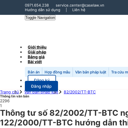
0971.654.238
service.center@caselaw.vn
Hướng dẫn sử dụng
|
Liên hệ
Toggle Navigation
Giới thiệu
Giải pháp
Bảng giá
Bài viết
Bản án
Hợp đồng mẫu
Văn bản pháp luật
Tra cứu 
Đăng ký
Đăng nhập
Trang chủ
Văn bản pháp luật
82/2002/TT-BTC
Thông tin văn bản
2296
1
Thông tư số 82/2002/TT-BTC ngà
122/2000/TT-BTC hướng dẫn thi h