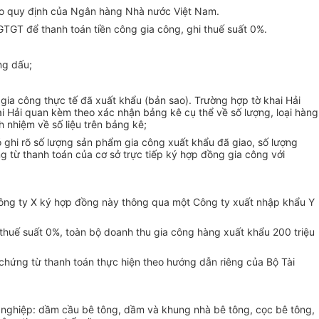
eo quy định của Ngân hàng Nhà nước Việt Nam.
 GTGT để thanh toán tiền công gia công, ghi thuế suất 0%.
ng dấu;
gia công thực tế đã xuất khẩu (bản sao). Trường hợp tờ khai Hải
ai Hải quan kèm theo xác nhận bảng kê cụ thể về số lượng, loại hàng
 nhiệm về số liệu trên bảng kê;
 ghi rõ số lượng sản phẩm gia công xuất khẩu đã giao, số lượng
g từ thanh toán của cơ sở trực tiếp ký hợp đồng gia công với
Công ty X ký hợp đồng này thông qua một Công ty xuất nhập khẩu Y
thuế suất 0%, toàn bộ doanh thu gia công hàng xuất khẩu 200 triệu
chứng từ thanh toán thực hiện theo hướng dẫn riêng của Bộ Tài
ng nghiệp: dầm cầu bê tông, dầm và khung nhà bê tông, cọc bê tông,