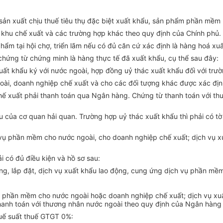
ản xuất chịu thuế tiêu thụ đặc biệt xuất khẩu, sản phẩm phần mềm 
khu chế xuất và các trường hợp khác theo quy định của Chính phủ.
hẩm tại hội chợ, triển lãm nếu có đủ căn cứ xác định là hàng hoá x
hứng từ chứng minh là hàng thực tế đã xuất khẩu, cụ thể sau đây:
t khẩu ký với nước ngoài, hợp đồng uỷ thác xuất khẩu đối với trườ
ài, doanh nghiệp chế xuất và cho các đối tượng khác được xác địn
hế xuất phải thanh toán qua Ngân hàng. Chứng từ thanh toán với t
 của cơ quan hải quan. Trường hợp uỷ thác xuất khẩu thì phải có tờ
 vụ phần mềm cho nước ngoài, cho doanh nghiệp chế xuất; dịch vụ xu
 có đủ điều kiện và hồ sơ sau:
ựng, lắp đặt, dịch vụ xuất khẩu lao động, cung ứng dịch vụ phần mề
vụ phần mềm cho nước ngoài hoặc doanh nghiệp chế xuất; dịch vụ xuấ
hanh toán với thương nhân nước ngoài theo quy định của Ngân hàng
uế suất thuế GTGT 0%: