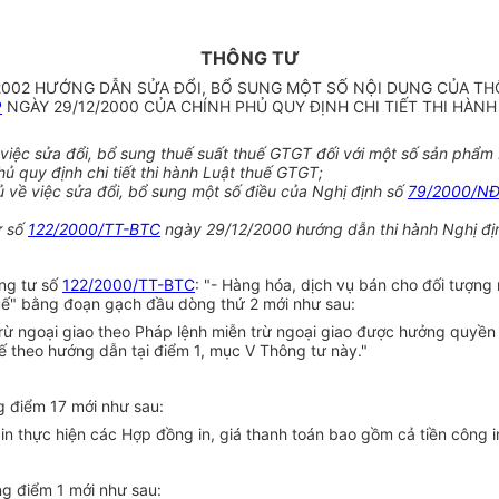
THÔNG TƯ
2002 HƯỚNG DẪN SỬA ĐỔI, BỔ SUNG MỘT SỐ NỘI DUNG CỦA T
P
NGÀY 29/12/2000 CỦA CHÍNH PHỦ QUY ĐỊNH CHI TIẾT THI HÀNH 
c sửa đổi, bổ sung thuế suất thuế GTGT đối với một số sản phẩm 
 quy định chi tiết thi hành Luật thuế GTGT;
về việc sửa đổi, bổ sung một số điều của Nghị định số
79/2000/N
ư số
122/2000/TT-BTC
ngày 29/12/2000 hướng dẫn thi hành Nghị đị
ông tư số
122/2000/TT-BTC
: "- Hàng hóa, dịch vụ bán cho đối tượng 
huế" bằng đoạn gạch đầu dòng thứ 2 mới như sau:
rừ ngoại giao theo Pháp lệnh miễn trừ ngoại giao được hưởng quyền
 theo hướng dẫn tại điểm 1, mục V Thông tư này."
 điểm 17 mới như sau:
sở in thực hiện các Hợp đồng in, giá thanh toán bao gồm cả tiền công in
g điểm 1 mới như sau: