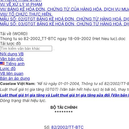
VI/ VỀ XỬ LÝ VI PHẠM
VII/ BẢNG KÊ HÓA ĐƠN, CHỨNG TỪ CỦA HÀNG HÓA, DỊCH VỤ MUA
VIII/ TỔ CHỨC THỰC HIỆN.
MẪU SỐ: 02/GTGT BẢNG KÊ HOÁ ĐƠN, CHỨNG TỪ HÀNG HOÁ, DỊC
MẪU SỐ: 03/GTGT BẢNG KÊ HOÁ ĐƠN, CHỨNG TỪ HÀNG HOÁ, DỊ
Tải về (WORD)
Thong tu so 82-2002_TT-BTC ngay 18-09-2002 (Het hieu luc).doc
Tải lược đồ
Nội dung VB
Văn bản gốc
Tiếng anh
Lược đồ
VB liên quan
Bản án áp dụng
Caselaw Việt Nam:
“Kể từ ngày 01-01-2004, Thông tư số 82/2002/TT-
Luật thuế giá trị gia tăng (GTGT) (Văn bản hết hiệu lực) bị bãi bỏ, thay 
Luật thuế giá trị gia tăng và Luật thuế giá trị gia tăng sửa đổi (Văn bản 
Dòng trạng thái hiệu lực.
BỘ TÀI CHÍNH
********
Số:
82/2002/TT-BTC