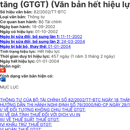
tăng (GTGT) (Văn bản hết hiệu lự
Số hiệu văn bản:
82/2002/TT-BTC
Loại văn bản:
Thông tư
Cơ quan ban hành:
Bộ Tài chính
Ngày ban hành:
18-09-2002
Ngày có hiệu lực:
01-10-2002
Ngày bị sửa đổi, bổ sung lần 1:
11-11-2002
Ngày bị sửa đổi, bổ sung lần 2:
24-03-2004
Ngày bị bãi bỏ, thay thế:
01-01-2004
Hết hiệu lực
Tình trạng hiệu lực:
Thời gian duy trì hiệu lực:
457 ngày
(
1 năm
3 tháng
2 ngày
)
Ngày hết hiệu lực:
01-01-2004
Ngôn ngữ:
Định dạng văn bản hiện có:
MỤC LỤC
THÔNG TƯ CỦA BỘ TÀI CHÍNH SỐ 82/2002/TT-BTC NGÀY 18 THÁ
HƯỚNG DẪN THI HÀNH NGHỊ ĐỊNH SỐ 79/2000/NĐ-CP NGÀY 29/12
I/ VỀ ĐỐI TƯỢNG KHÔNG CHỊU THUẾ GTGT:
II/ VỀ GIÁ TÍNH THUẾ ĐỐI VỚI DỊCH VỤ IN
III/ VỀ THUẾ SUẤT THUẾ GTGT:
IV/ KHẤU TRỪ THUẾ GTGT:
V/ HOÀN THUẾ GTGT: