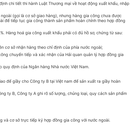
nh chi tiết thi hành Luật Thương mại về hoạt động xuất khẩu, nhập
 ngoài (gọi là cơ sở giao hàng), nhưng hàng gia công chưa được
oài để tiếp tục gia công thành sản phẩm hoàn chỉnh theo hợp đồng
0%. Hàng hoá gia công xuất khẩu phải có đủ hồ sơ, chứng từ sau:
ên cơ sở nhận hàng theo chỉ định của phía nước ngoài;
 công chuyển tiếp và xác nhận của Hải quan quản lý hợp đồng gia
eo quy định của Ngân hàng Nhà nước Việt Nam.
iao đế giầy cho Công ty B tại Việt nam để sản xuất ra giầy hoàn
g ty B, Công ty A ghi rõ số lượng, chủng loại, quy cách sản phẩm
g và cơ sở trực tiếp ký hợp đồng gia công với nước ngoài.