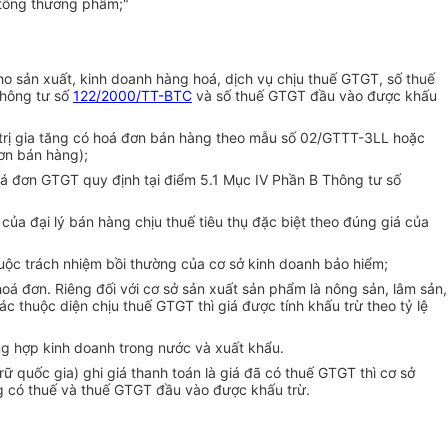
ê tông thương phẩm;"
o sản xuất, kinh doanh hàng hoá, dịch vụ chịu thuế GTGT, số thuế
Thông tư số
122/2000/TT-BTC
và số thuế GTGT đầu vào được khấu
 trị gia tăng có hoá đơn bán hàng theo mẫu số 02/GTTT-3LL hoặc
đơn bán hàng);
oá đơn GTGT quy định tại điểm 5.1 Mục IV Phần B Thông tư số
a đại lý bán hàng chịu thuế tiêu thụ đặc biệt theo đúng giá của
huộc trách nhiệm bồi thường của cơ sở kinh doanh bảo hiểm;
oá đơn. Riêng đối với cơ sở sản xuất sản phẩm là nông sản, lâm sản,
 thuộc diện chịu thuế GTGT thì giá được tính khấu trừ theo tỷ lệ
ng hợp kinh doanh trong nước và xuất khẩu.
 quốc gia) ghi giá thanh toán là giá đã có thuế GTGT thì cơ sở
g có thuế và thuế GTGT đầu vào được khấu trừ.