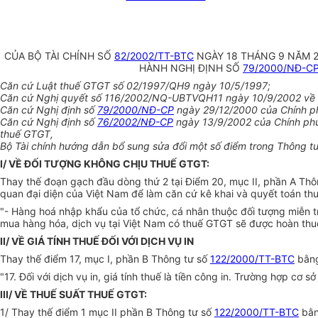
CỦA BỘ TÀI CHÍNH SỐ
82/2002/TT-BTC
NGÀY 18 THÁNG 9 NĂM 
HÀNH NGHỊ ĐỊNH SỐ
79/2000/NĐ-C
Căn cứ Luật thuế GTGT số 02/1997/QH9 ngày 10/5/1997;
Căn cứ Nghị quyết số 116/2002/NQ-UBTVQH11 ngày 10/9/2002 về việ
Căn cứ Nghị định số
79/2000/NĐ-CP
ngày 29/12/2000 của Chính phủ
Căn cứ Nghị định số
76/2002/NĐ-CP
ngày 13/9/2002 của Chính phủ 
thuế GTGT,
Bộ Tài chính hướng dẫn bổ sung sửa đổi một số điểm trong Thông t
I/ VỀ ĐỐI TƯỢNG KHÔNG CHỊU THUẾ GTGT:
Thay thế đoạn gạch đầu dòng thứ 2 tại Điểm 20, mục II, phần A Th
quan đại diện của Việt Nam để làm căn cứ kê khai và quyết toán t
"- Hàng hoá nhập khẩu của tổ chức, cá nhân thuộc đối tượng miễn t
mua hàng hóa, dịch vụ tại Việt Nam có thuế GTGT sẽ được hoàn thuế
II/ VỀ GIÁ TÍNH THUẾ ĐỐI VỚI DỊCH VỤ IN
Thay thế điểm 17, mục I, phần B Thông tư số
122/2000/TT-BTC
bằng
"17. Đối với dịch vụ in, giá tính thuế là tiền công in. Trường hợp cơ 
III/ VỀ THUẾ SUẤT THUẾ GTGT:
1/ Thay thế điểm 1 mục II phần B Thông tư số
122/2000/TT-BTC
bằn