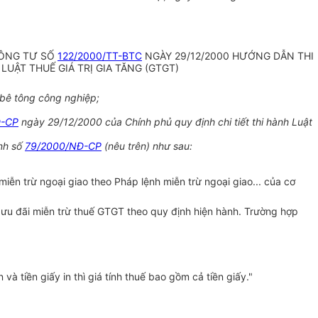
HÔNG TƯ SỐ
122/2000/TT-BTC
NGÀY 29/12/2000 HƯỚNG DẪN THI
LUẬT THUẾ GIÁ TRỊ GIA TĂNG (GTGT)
bê tông công nghiệp;
Đ-CP
ngày 29/12/2000 của Chính phủ quy định chi tiết thi hành Luật
nh số
79/2000/NĐ-CP
(nêu trên) như sau:
miễn trừ ngoại giao theo Pháp lệnh miễn trừ ngoại giao... của cơ
 ưu đãi miễn trừ thuế GTGT theo quy định hiện hành. Trường hợp
 và tiền giấy in thì giá tính thuế bao gồm cả tiền giấy."