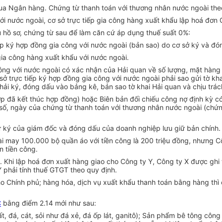
qua Ngân hàng. Chứng từ thanh toán với thương nhân nước ngoài th
với nước ngoài, cơ sở trực tiếp gia công hàng xuất khẩu lập hoá đơn
 hồ sơ, chứng từ sau để làm căn cứ áp dụng thuế suất 0%:
ếp ký hợp đồng gia công với nước ngoài (bản sao) do cơ sở ký và đó
gia công hàng xuất khẩu với nước ngoài.
ông với nước ngoài có xác nhận của Hải quan về số lượng, mặt hàng 
sở trực tiếp ký hợp đồng gia công với nước ngoài phải sao gửi tờ kh
ải ký, đóng dấu vào bảng kê, bản sao tờ khai Hải quan và chịu trách
p đã kết thúc hợp đồng) hoặc Biên bản đối chiếu công nợ định kỳ có
õ số, ngày của chứng từ thanh toán với thương nhân nước ngoài (chứn
hữ ký của giám đốc và đóng dấu của doanh nghiệp lưu giữ bản chính.
i may 100.000 bộ quần áo với tiền công là 200 triệu đồng, nhưng 
n tiền công.
 Khi lập hoá đơn xuất hàng giao cho Công ty Y, Công ty X được ghi 
 phải tính thuế GTGT theo quy định.
o Chính phủ; hàng hóa, dịch vụ xuất khẩu thanh toán bằng hàng thì 
C
bằng điểm 2.14 mới như sau:
t, đá, cát, sỏi như đá xẻ, đá ốp lát, ganitô); Sản phẩm bê tông cô