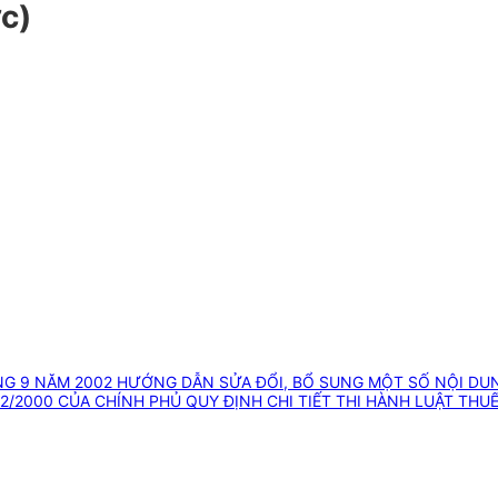
c)
NG 9 NĂM 2002 HƯỚNG DẪN SỬA ĐỔI, BỔ SUNG MỘT SỐ NỘI DUN
/2000 CỦA CHÍNH PHỦ QUY ĐỊNH CHI TIẾT THI HÀNH LUẬT THUẾ 