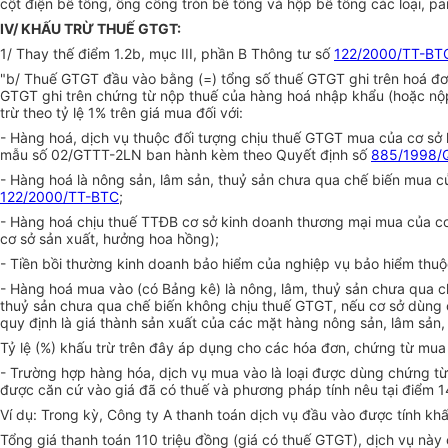
cột điện bê tông, ống cống tròn bê tông và hộp bê tông các loại, pa
IV/ KHẤU TRỪ THUẾ GTGT:
1/ Thay thế điểm 1.2b, mục III, phần B Thông tư số
122/2000/TT-BT
"b/ Thuế GTGT đầu vào bằng (=) tổng số thuế GTGT ghi trên hoá đơ
GTGT ghi trên chứng từ nộp thuế của hàng hoá nhập khẩu (hoặc nộp
trừ theo tỷ lệ 1% trên giá mua đối với:
- Hàng hoá, dịch vụ thuộc đối tượng chịu thuế GTGT mua của cơ sở 
mẫu số 02/GTTT-2LN ban hành kèm theo Quyết định số
885/1998/
- Hàng hoá là nông sản, lâm sản, thuỷ sản chưa qua chế biến mua 
122/2000/TT-BTC
;
- Hàng hoá chịu thuế TTĐB cơ sở kinh doanh thương mại mua của cơ 
cơ sở sản xuất, hưởng hoa hồng);
- Tiền bồi thường kinh doanh bảo hiểm của nghiệp vụ bảo hiểm thuộc
- Hàng hoá mua vào (có Bảng kê) là nông, lâm, thuỷ sản chưa qua chế
thuỷ sản chưa qua chế biến không chịu thuế GTGT, nếu cơ sở dùng cá
quy định là giá thành sản xuất của các mặt hàng nông sản, lâm sản,
Tỷ lệ (%) khấu trừ trên đây áp dụng cho các hóa đơn, chứng từ mua
- Trường hợp hàng hóa, dịch vụ mua vào là loại được dùng chứng từ 
được căn cứ vào giá đã có thuế và phương pháp tính nêu tại điểm 
Ví dụ: Trong kỳ, Công ty A thanh toán dịch vụ đầu vào được tính khấu
Tổng giá thanh toán 110 triệu đồng (giá có thuế GTGT), dịch vụ này