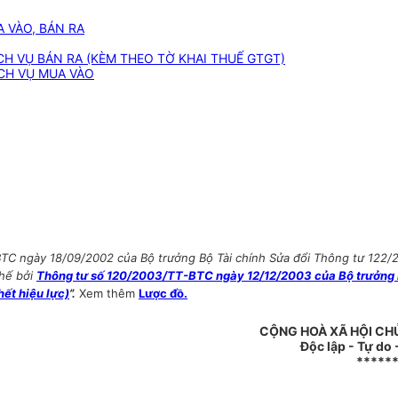
 VÀO, BÁN RA
H VỤ BÁN RA (KÈM THEO TỜ KHAI THUẾ GTGT)
CH VỤ MUA VÀO
BTC ngày 18/09/2002 của Bộ trưởng Bộ Tài chính Sửa đổi Thông tư 122
thế bởi
Thông tư số 120/2003/TT-BTC ngày 12/12/2003 của Bộ trưởng B
hết hiệu lực)
”.
Xem thêm
Lược đồ.
CỘNG HOÀ XÃ HỘI CH
Độc lập - Tự do
*****