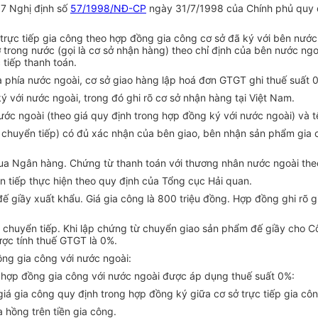
17 Nghị định số
57/1998/NĐ-CP
ngày 31/7/1998 của Chính phủ quy đị
trực tiếp gia công theo hợp đồng gia công cơ sở đã ký với bên nước
 trong nước (gọi là cơ sở nhận hàng) theo chỉ định của bên nước ng
 tiếp thanh toán.
a phía nước ngoài, cơ sở giao hàng lập hoá đơn GTGT ghi thuế suất 
 với nước ngoài, trong đó ghi rõ cơ sở nhận hàng tại Việt Nam.
ước ngoài (theo giá quy định trong hợp đồng ký với nước ngoài) và t
ếu chuyển tiếp) có đủ xác nhận của bên giao, bên nhận sản phẩm gia
qua Ngân hàng. Chứng từ thanh toán với thương nhân nước ngoài th
n tiếp thực hiện theo quy định của Tổng cục Hải quan.
ế giầy xuất khẩu. Giá gia công là 800 triệu đồng. Hợp đồng ghi rõ g
chuyển tiếp. Khi lập chứng từ chuyển giao sản phẩm đế giầy cho Côn
ược tính thuế GTGT là 0%.
ồng gia công với nước ngoài:
ý hợp đồng gia công với nước ngoài được áp dụng thuế suất 0%:
iá gia công quy định trong hợp đồng ký giữa cơ sở trực tiếp gia côn
 hồng trên tiền gia công.