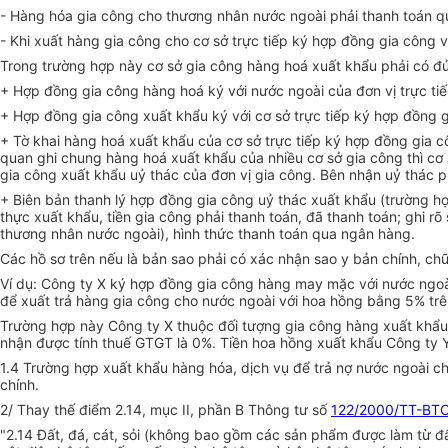
- Hàng hóa gia công cho thương nhân nước ngoài phải thanh toán 
- Khi xuất hàng gia công cho cơ sở trực tiếp ký hợp đồng gia công 
Trong trường hợp này cơ sở gia công hàng hoá xuất khẩu phải có đủ
+ Hợp đồng gia công hàng hoá ký với nước ngoài của đơn vị trực ti
+ Hợp đồng gia công xuất khẩu ký với cơ sở trực tiếp ký hợp đồng 
+ Tờ khai hàng hoá xuất khẩu của cơ sở trực tiếp ký hợp đồng gia c
quan ghi chung hàng hoá xuất khẩu của nhiều cơ sở gia công thì cơ 
gia công xuất khẩu uỷ thác của đơn vị gia công. Bên nhận uỷ thác ph
+ Biên bản thanh lý hợp đồng gia công uỷ thác xuất khẩu (trường hợ
thực xuất khẩu, tiền gia công phải thanh toán, đã thanh toán; ghi r
thương nhân nước ngoài), hình thức thanh toán qua ngân hàng.
Các hồ sơ trên nếu là bản sao phải có xác nhận sao y bản chính, c
Ví dụ: Công ty X ký hợp đồng gia công hàng may mặc với nước ngoà
để xuất trả hàng gia công cho nước ngoài với hoa hồng bằng 5% trê
Trường hợp này Công ty X thuộc đối tượng gia công hàng xuất khẩu.
nhận được tính thuế GTGT là 0%. Tiền hoa hồng xuất khẩu Công ty Y
1.4 Trường hợp xuất khẩu hàng hóa, dịch vụ để trả nợ nước ngoài ch
chính.
2/ Thay thế điểm 2.14, mục II, phần B Thông tư số
122/2000/TT-BT
"2.14 Đất, đá, cát, sỏi (không bao gồm các sản phẩm được làm từ đấ