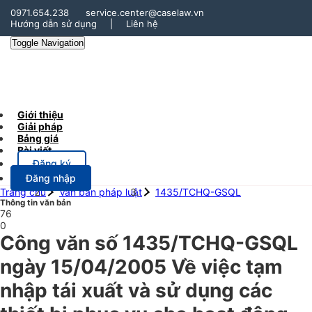
0971.654.238
service.center@caselaw.vn
Hướng dẫn sử dụng
|
Liên hệ
Toggle Navigation
Giới thiệu
Giải pháp
Bảng giá
Bài viết
Đăng ký
Đăng nhập
Trang chủ
Văn bản pháp luật
1435/TCHQ-GSQL
Thông tin văn bản
76
0
Công văn số 1435/TCHQ-GSQL
ngày 15/04/2005 Về việc tạm
nhập tái xuất và sử dụng các