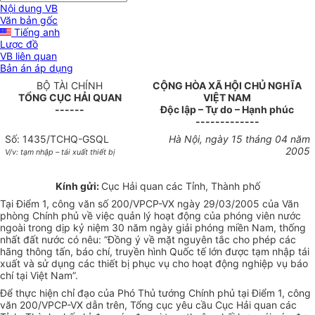
Nội dung VB
Văn bản gốc
Tiếng anh
Lược đồ
VB liên quan
Bản án áp dụng
BỘ TÀI CHÍNH
CỘNG HÒA XÃ HỘI CHỦ NGHĨA
TỔNG CỤC HẢI QUAN
VIỆT NAM
------
Độc lập – Tự do – Hạnh phúc
-------------
Số: 1435/TCHQ-GSQL
Hà Nội, ngày 15 tháng 04 năm
2005
V/v: tạm nhập – tái xuất thiết bị
Kính gửi:
Cục Hải quan các Tỉnh, Thành phố
Tại Điểm 1, công văn số 200/VPCP-VX ngày 29/03/2005 của Văn
phòng Chính phủ về việc quản lý hoạt động của phóng viên nước
ngoài trong dịp kỷ niệm 30 năm ngày giải phóng miền Nam, thống
nhất đất nước có nêu: “Đồng ý về mặt nguyên tắc cho phép các
hãng thông tấn, báo chí, truyền hình Quốc tế lớn được tạm nhập tái
xuất và sử dụng các thiết bị phục vụ cho hoạt động nghiệp vụ báo
chí tại Việt Nam”.
Để thực hiện chỉ đạo của Phó Thủ tướng Chính phủ tại Điểm 1, công
văn 200/VPCP-VX dẫn trên, Tổng cục yêu cầu Cục Hải quan các