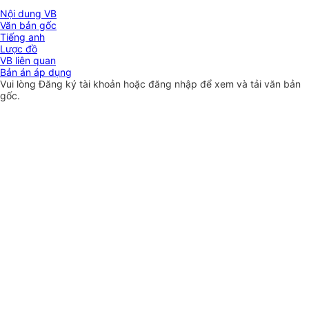
Nội dung VB
Văn bản gốc
Tiếng anh
Lược đồ
VB liên quan
Bản án áp dụng
Vui lòng
Đăng ký
tài khoản hoặc
đăng nhập
để xem và tải văn bản
gốc.