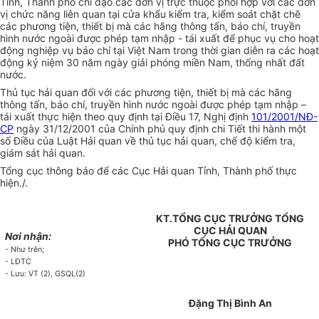
Tỉnh, Thành phố chỉ đạo các đơn vị trực thuộc phối hợp với các đơn
vị chức năng liên quan tại cửa khẩu kiểm tra, kiểm soát chặt chẽ
các phương tiện, thiết bị mà các hãng thông tấn, báo chí, truyền
hình nước ngoài được phép tạm nhập - tái xuất để phục vụ cho hoạt
động nghiệp vụ báo chí tại Việt Nam trong thời gian diễn ra các hoạt
động kỷ niệm 30 năm ngày giải phóng miền Nam, thống nhất đất
nước.
Thủ tục hải quan đối với các phương tiện, thiết bị mà các hãng
thông tấn, báo chí, truyền hình nước ngoài được phép tạm nhập –
tái xuất thực hiện theo quy định tại Điều 17, Nghị định
101/2001/NĐ-
CP
ngày 31/12/2001 của Chính phủ quy định chi Tiết thi hành một
số Điều của Luật Hải quan về thủ tục hải quan, chế độ kiểm tra,
giám sát hải quan.
Tổng cục thông báo để các Cục Hải quan Tỉnh, Thành phố thực
hiện./.
KT.TỔNG CỤC TRƯỞNG TỔNG
CỤC HẢI QUAN
Nơi nhận:
PHÓ TỔNG CỤC TRƯỞNG
- Như trên;
- LĐTC
- Lưu: VT (2), GSQL(2)
Đặng Thị Bình An