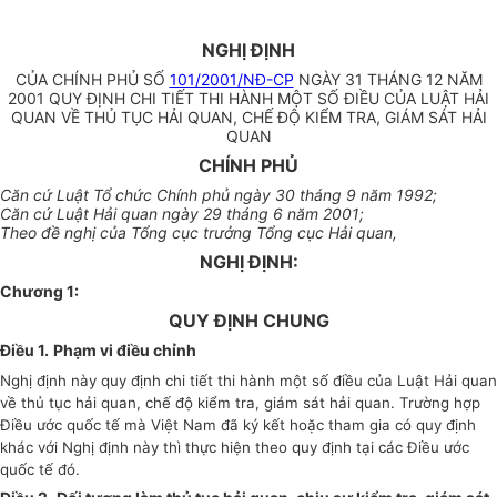
NGHỊ ĐỊNH
CỦA CHÍNH PHỦ SỐ
101/2001/NĐ-CP
NGÀY 31 THÁNG 12 NĂM
2001 QUY ĐỊNH CHI TIẾT THI HÀNH MỘT SỐ ĐIỀU CỦA LUẬT HẢI
QUAN VỀ THỦ TỤC HẢI QUAN, CHẾ ĐỘ KIỂM TRA, GIÁM SÁT HẢI
QUAN
CHÍNH PHỦ
Căn cứ Luật Tổ chức Chính phủ ngày 30 tháng 9 năm 1992;
Căn cứ Luật Hải quan ngày 29 tháng 6 năm 2001;
Theo đề nghị của Tổng cục trưởng Tổng cục Hải quan,
NGHỊ ĐỊNH:
Chương 1:
QUY ĐỊNH CHUNG
Điều 1.
Phạm vi điều chỉnh
Nghị định này quy định chi tiết thi hành một số điều của Luật Hải quan
về thủ tục hải quan, chế độ kiểm tra, giám sát hải quan. Trường hợp
Điều ước quốc tế mà Việt Nam đã ký kết hoặc tham gia có quy định
khác với Nghị định này thì thực hiện theo quy định tại các Điều ước
quốc tế đó.