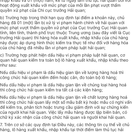
nhập khẩu và 01 (một) năm, kể từ ngày làm thủ tục hải quan đối với
hoạt động xuất khẩu với mức phạt của mỗi lần phạt vượt thẩm
quyền xử phạt của Chi cục trưởng Hải quan;
b) Trường hợp trong thời hạn quy định tại điểm a khoản này, chủ
hàng đã 01 (một) lần bị xử lý vi phạm hành chính về hải quan với
mức phạt vượt thẩm quyền xử phạt của Cục trưởng Cục Hải quan
tỉnh, liên tỉnh, thành phố trực thuộc Trung ương (sau đây viết là Cục
trưởng Hải quan) thì hàng hóa xuất khẩu, nhập khẩu của chủ hàng
này được áp dụng hình thức kiểm tra thực tế như đối với hàng hóa
của chủ hàng đã nhiều lần vi phạm pháp luật hải quan;
c) Trường hợp phát hiện dấu hiệu vi phạm pháp luật hải quan, cơ
quan hải quan kiểm tra toàn bộ lô hàng xuất khẩu, nhập khẩu theo
như sau:
Nếu dấu hiệu vi phạm là dấu hiệu gian lận về lượng hàng hoá thì
công chức hải quan kiểm đếm hoặc cân, đo toàn bộ lô hàng;
Nếu dấu hiệu vi phạm là dấu hiệu gian lận về chủng loại hàng hoá
thì công chức hải quan kiểm tra tất cả các kiện hàng;
Nếu dấu hiệu vi phạm là dấu hiệu gian lận về chất lượng hàng hoá
thì công chức hải quan lấy một số mẫu bất kỳ hoặc mẫu có nghi vấn
để kiểm tra, phân tích hoặc trưng cầu giám định với sự chứng kiến
của người khai hải quan. Việc lấy mẫu hàng được lập biên bản, có
chữ ký xác nhận của công chức hải quan và người khai hải quan.
7. Trên cơ sở các quy định tại Điều này, các thông tin cụ thể về chủ
hàng, lô hàng xuất khẩu, nhập khẩu tại thời điểm làm thủ tục hải