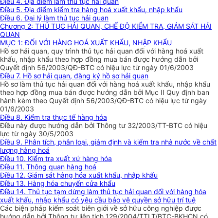
Điều 4. Địa điểm làm thủ tục hải quan
Điều 5. Địa điểm kiểm tra hàng hoá xuất khẩu, nhập khẩu
Điều 6. Đại lý làm thủ tục hải quan
Chương 2: THỦ TỤC HẢI QUAN, CHẾ ĐỘ KIỂM TRA, GIÁM SÁT HẢI
QUAN
MỤC 1: ĐỐI VỚI HÀNG HOÁ XUẤT KHẨU, NHẬP KHẨU
Hồ sơ hải quan, quy trình thủ tục hải quan đối với hàng hoá xuất
khẩu, nhập khẩu theo hợp đồng mua bán được hướng dẫn bởi
Quyết định 56/2003/QĐ-BTC có hiệu lực từ ngày 01/6/2003
Điều 7. Hồ sơ hải quan, đăng ký hồ sơ hải quan
Hồ sơ làm thủ tục hải quan đối với hàng hoá xuất khẩu, nhập khẩu
theo hợp đồng mua bán được hướng dẫn bởi Mục II Quy định ban
hành kèm theo Quyết định 56/2003/QĐ-BTC có hiệu lực từ ngày
01/6/2003
Điều 8. Kiểm tra thực tế hàng hóa
Điều này được hướng dẫn bởi Thông tư 32/2003/TT-BTC có hiệu
lực từ ngày 30/5/2003
Điều 9. Phân tích, phân loại, giám định và kiểm tra nhà nước về chất
lượng hàng hoá
Điều 10. Kiểm tra xuất xứ hàng hóa
Điều 11. Thông quan hàng hoá
Điều 12. Giám sát hàng hóa xuất khẩu, nhập khẩu
Điều 13. Hàng hóa chuyển cửa khẩu
Điều 14. Thủ tục tạm dừng làm thủ tục hải quan đối với hàng hóa
xuất khẩu, nhập khẩu có yêu cầu bảo vệ quyền sở hữu trí tuệ
Các biện pháp kiểm soát biên giới về sở hữu công nghiệp được
hướng dẫn bởi Thông tư liên tịch 129/2004/TTLT/BTC-BKHCN có