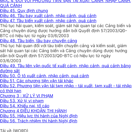
MỤC 4: ĐỐI VỚI PHƯƠNG TIỆN VẬN TẢI XUẤT CẢNH, NHẬP CẢNH,
QUÁ CẢNH
Điều 45. Quy định chung
Điều 46. Tầu bay xuất cảnh, nhập cảnh, quá cảnh
Điều 47. Tầu biển xuất cảnh, nhập cảnh, quá cảnh
Thủ tục hải quan, kiểm soát, giám sát hải quan tại các Cảng biển và
Cảng chuyên dùng được hướng dẫn bởi Quyết định 57/2003/QĐ-
BTC có hiệu lực từ ngày 03/6/2003
Điều 48. Tầu biển, tầu bay chuyển cảng
Thủ tục hải quan đối với tàu biển chuyển cảng và kiểm soát, giám
sát hải quan tại các Cảng biển và Cảng chuyên dùng được hướng
dẫn bởi Quyết định 57/2003/QĐ-BTC có hiệu lực từ ngày
03/6/2003
Điều 49. Tầu liên vận quốc tế xuất cảnh, nhập cảnh, quá cảnh bằng
đường sắt
Điều 50. Ô tô xuất cảnh, nhập cảnh, quá cảnh
Điều 51. Các phương tiện vận tải khác
Điều 52. Phương tiện vận tải tạm nhập - tái xuất, tạm xuất - tái nhập
có thời hạn
Chương 3 : XỬ LÝ VI PHẠM
Điều 53. Xử lý vi phạm
Điều 54. Khiếu nại, tố cáo
Chương 4 ĐIỀU KHOẢN THI HÀNH
Điều 55. Hiệu lực thi hành của Nghị định
Điều 56. Trách nhiệm thi hành Nghị định
Tải về (WORD)