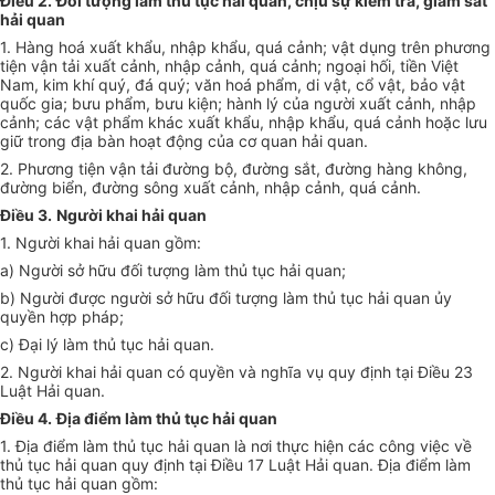
Điều 2.
Đối tượng làm thủ tục hải quan, chịu sự kiểm tra, giám sát
hải quan
1. Hàng hoá xuất khẩu, nhập khẩu, quá cảnh; vật dụng trên phương
tiện vận tải xuất cảnh, nhập cảnh, quá cảnh; ngoại hối, tiền Việt
Nam, kim khí quý, đá quý; văn hoá phẩm, di vật, cổ vật, bảo vật
quốc gia; bưu phẩm, bưu kiện; hành lý của người xuất cảnh, nhập
cảnh; các vật phẩm khác xuất khẩu, nhập khẩu, quá cảnh hoặc lưu
giữ trong địa bàn hoạt động của cơ quan hải quan.
2. Phương tiện vận tải đường bộ, đường sắt, đường hàng không,
đường biển, đường sông xuất cảnh, nhập cảnh, quá cảnh.
Điều 3.
Người khai hải quan
1. Người khai hải quan gồm:
a) Người sở hữu đối tượng làm thủ tục hải quan;
b) Người được người sở hữu đối tượng làm thủ tục hải quan ủy
quyền hợp pháp;
c) Đại lý làm thủ tục hải quan.
2. Người khai hải quan có quyền và nghĩa vụ quy định tại Điều 23
Luật Hải quan.
Điều 4.
Địa điểm làm thủ tục hải quan
1. Địa điểm làm thủ tục hải quan là nơi thực hiện các công việc về
thủ tục hải quan quy định tại Điều 17 Luật Hải quan. Địa điểm làm
thủ tục hải quan gồm: