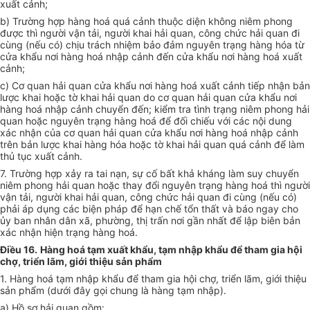
xuất cảnh;
b) Trường hợp hàng hoá quá cảnh thuộc diện không niêm phong
được thì người vận tải, người khai hải quan, công chức hải quan đi
cùng (nếu có) chịu trách nhiệm bảo đảm nguyên trạng hàng hóa từ
cửa khẩu nơi hàng hoá nhập cảnh đến cửa khẩu nơi hàng hoá xuất
cảnh;
c) Cơ quan hải quan cửa khẩu nơi hàng hoá xuất cảnh tiếp nhận bản
lược khai hoặc tờ khai hải quan do cơ quan hải quan cửa khẩu nơi
hàng hoá nhập cảnh chuyển đến; kiểm tra tình trạng niêm phong hải
quan hoặc nguyên trạng hàng hoá để đối chiếu với các nội dung
xác nhận của cơ quan hải quan cửa khẩu nơi hàng hoá nhập cảnh
trên bản lược khai hàng hóa hoặc tờ khai hải quan quá cảnh để làm
thủ tục xuất cảnh.
7. Trường hợp xảy ra tai nạn, sự cố bất khả kháng làm suy chuyển
niêm phong hải quan hoặc thay đổi nguyên trạng hàng hoá thì người
vận tải, người khai hải quan, công chức hải quan đi cùng (nếu có)
phải áp dụng các biện pháp để hạn chế tổn thất và báo ngay cho
ủy ban nhân dân xã, phường, thị trấn nơi gần nhất để lập biên bản
xác nhận hiện trạng hàng hoá.
Điều 16.
Hàng hoá tạm xuất khẩu, tạm nhập khẩu để tham gia hội
chợ, triển lãm, giới thiệu sản phẩm
1. Hàng hoá tạm nhập khẩu để tham gia hội chợ, triển lãm, giới thiệu
sản phẩm (dưới đây gọi chung là hàng tạm nhập).
a) Hồ sơ hải quan gồm: