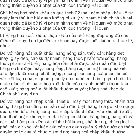
quan hoặc đã bị xử lý vi phạm hành chính về hải quan với mức phạt
trong thẩm quyền xử phạt của Chi cục trưởng Hải quan.
Chủ hàng hoá nhập khẩu có quá trình 02 (hai) năm nhập khẩu kể từ
ngày làm thủ tục hải quan không bị xử lý vi phạm hành chính về hải
quan hoặc đã bị xử lý vi phạm hành chính về hải quan với mức phạt
trong thẩm quyền xử phạt của Chi cục trưởng Hải quan.
b) Hàng hoá xuất khẩu, nhập khẩu của chủ hàng đáp ứng đủ các
điều kiện quy định tại điểm a khoản này được miễn kiểm tra thực tế,
gồm:
Đối với hàng hóa xuất khẩu: hàng nông sản, thủy sản; hàng dệt
may; giày dép, cao su tự nhiên; hàng thực phẩm tươi sống; hàng
thực phẩm chế biến; hàng hóa cần phải được bảo quản đặc biệt;
hàng cơ khí điện máy; hàng lỏng, hàng rời; các mặt hàng mà việc
xác định khối lượng, chất lượng, chủng loại hàng hoá phải căn cứ
vào kết luận của cơ quan quản lý nhà nước có thẩm quyền hoặc tổ
chức giám định; hàng hoá xuất khẩu của doanh nghiệp trong khu
chế xuất; hàng hoá xuất khẩu thường xuyên; hàng hoá khác do
Chính phủ quy định.
Đối với hàng hóa nhập khẩu: thiết bị, máy móc; hàng thực phẩm tươi
sống; hàng hóa cần phải bảo quản đặc biệt; hàng hoá gửi kho ngoại
quan, kho bảo thuế; hàng hoá nhập khẩu để đưa vào khu chế xuất,
bảo thuế hoặc khu vực ưu đãi hải quan khác; hàng lỏng, hàng rời và
các mặt hàng mà việc xác định khối lượng, chất lượng, chủng loại
phải căn cứ vào kết luận của các cơ quan quản lý nhà nước có thẩm
quyền hoặc của tổ chức giám định; hàng hoá nhập khẩu thường