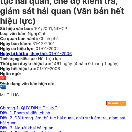
tục hải quan, chế độ kiểm tra,
giám sát hải quan (Văn bản hết
hiệu lực)
Số hiệu văn bản:
101/2001/NĐ-CP
Loại văn bản:
Nghị định
Cơ quan ban hành:
Chính phủ
Ngày ban hành:
31-12-2001
Ngày có hiệu lực:
01-01-2002
Ngày bị bãi bỏ, thay thế:
01-01-2006
Hết hiệu lực
Tình trạng hiệu lực:
Thời gian duy trì hiệu lực:
1461 ngày
(
4 năm
0 tháng
1 ngày
)
Ngày hết hiệu lực:
01-01-2006
Ngôn ngữ:
Định dạng văn bản hiện có:
MỤC LỤC
In mục lục
Chương 1: QUY ĐỊNH CHUNG
Điều 1. Phạm vi điều chỉnh
Điều 2. Đối tượng làm thủ tục hải quan, chịu sự kiểm tra, giám sát
hải quan
Điều 3. Người khai hải quan