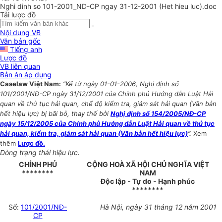
Nghi dinh so 101-2001_ND-CP ngay 31-12-2001 (Het hieu luc).doc
Tải lược đồ
Nội dung VB
Văn bản gốc
Tiếng anh
Lược đồ
VB liên quan
Bản án áp dụng
Caselaw Việt Nam:
“Kể từ ngày 01-01-2006, Nghị định số
101/2001/NĐ-CP ngày 31/12/2001 của Chính phủ Hướng dẫn Luật Hải
quan về thủ tục hải quan, chế độ kiểm tra, giám sát hải quan (Văn bản
hết hiệu lực) bị bãi bỏ, thay thế bởi
Nghị định số 154/2005/NĐ-CP
ngày 15/12/2005 của Chính phủ Hướng dẫn Luật Hải quan về thủ tục
hải quan, kiểm tra, giám sát hải quan (Văn bản hết hiệu lực)
”.
Xem
thêm
Lược đồ.
Dòng trạng thái hiệu lực.
CHÍNH PHỦ
CỘNG HOÀ XÃ HỘI CHỦ NGHĨA VIỆT
********
NAM
Độc lập - Tự do - Hạnh phúc
********
Số:
101/2001/NĐ-
Hà Nội, ngày 31 tháng 12 năm 2001
CP