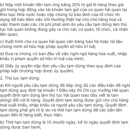
b) Nộp một khoản tiền tạm ứng bằng 20% trị giá lô hàng theo giá
ghi trong hợp đồng vào tài khoản tạm gửi của cơ quan hải quan tại
Kho bạc Nhà nước hoặc nộp chứng từ bảo lãnh của tổ chức tín
dụng để bảo đảm việc bồi thường thiệt hại cho chủ hàng hoá và
việc thanh toán các chi phí phát sinh do yêu cầu tạm dừng làm thủ
tục hải quan không đúng gây ra cho các cơ quan, tổ chức, cá nhân
liên quan;
c) Xuất trình cho cơ quan hải quan văn bằng bảo hộ hoặc tài liệu
chứng minh sở hữu hợp pháp quyền sở hữu trí tuệ;
d) Đưa ra chứng cứ ban đầu về việc nghi ngờ hàng hóa xuất, nhập
khẩu vi phạm quyền sở hữu trí tuệ của mình;
đ) Giấy ủy quyền nộp đơn yêu cầu tạm dừng theo quy định của
pháp luật (trường hợp được ủy quyền).
2. Thủ tục tạm dừng:
a) Khi người yêu cầu tạm dừng đã đáp ứng đủ các điều kiện đề nghị
tạm dừng quy định tại khoản 1 Điều này thì Chi cục trưởng Hải quan
quyết định tạm dừng làm thủ tục hải quan (sau đây viết là tạm
dừng) đối với lô hàng. Quyết định tạm dừng được gửi cho chủ hàng
hoá xuất khẩu, nhập khẩu và người yêu cầu tạm dừng. Quyết định
tạm dừng phải ghi rõ lý do và thời hạn tạm dừng để các bên liên
quan đến lô hàng biết, thực hiện;
b) Thời hạn tạm dừng là 10 (mười) ngày, kể từ ngày quyết định tạm
dừng được ban hành;