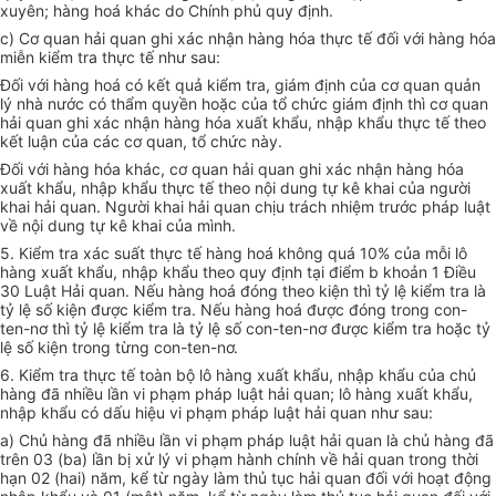
xuyên; hàng hoá khác do Chính phủ quy định.
c) Cơ quan hải quan ghi xác nhận hàng hóa thực tế đối với hàng hóa
miễn kiểm tra thực tế như sau:
Đối với hàng hoá có kết quả kiểm tra, giám định của cơ quan quản
lý nhà nước có thẩm quyền hoặc của tổ chức giám định thì cơ quan
hải quan ghi xác nhận hàng hóa xuất khẩu, nhập khẩu thực tế theo
kết luận của các cơ quan, tổ chức này.
Đối với hàng hóa khác, cơ quan hải quan ghi xác nhận hàng hóa
xuất khẩu, nhập khẩu thực tế theo nội dung tự kê khai của người
khai hải quan. Người khai hải quan chịu trách nhiệm trước pháp luật
về nội dung tự kê khai của mình.
5. Kiểm tra xác suất thực tế hàng hoá không quá 10% của mỗi lô
hàng xuất khẩu, nhập khẩu theo quy định tại điểm b khoản 1 Điều
30 Luật Hải quan. Nếu hàng hoá đóng theo kiện thì tỷ lệ kiểm tra là
tỷ lệ số kiện được kiểm tra. Nếu hàng hoá được đóng trong con-
ten-nơ thì tỷ lệ kiểm tra là tỷ lệ số con-ten-nơ được kiểm tra hoặc tỷ
lệ số kiện trong từng con-ten-nơ.
6. Kiểm tra thực tế toàn bộ lô hàng xuất khẩu, nhập khẩu của chủ
hàng đã nhiều lần vi phạm pháp luật hải quan; lô hàng xuất khẩu,
nhập khẩu có dấu hiệu vi phạm pháp luật hải quan như sau:
a) Chủ hàng đã nhiều lần vi phạm pháp luật hải quan là chủ hàng đã
trên 03 (ba) lần bị xử lý vi phạm hành chính về hải quan trong thời
hạn 02 (hai) năm, kể từ ngày làm thủ tục hải quan đối với hoạt động