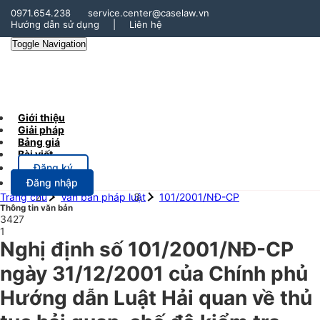
0971.654.238
service.center@caselaw.vn
Hướng dẫn sử dụng
|
Liên hệ
Toggle Navigation
Giới thiệu
Giải pháp
Bảng giá
Bài viết
Đăng ký
Đăng nhập
Trang chủ
Văn bản pháp luật
101/2001/NĐ-CP
Thông tin văn bản
3427
1
Nghị định số 101/2001/NĐ-CP
ngày 31/12/2001 của Chính phủ
Hướng dẫn Luật Hải quan về thủ