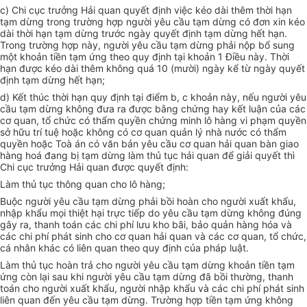
c) Chi cục trưởng Hải quan quyết định việc kéo dài thêm thời hạn
tạm dừng trong trường hợp người yêu cầu tạm dừng có đơn xin kéo
dài thời hạn tạm dừng trước ngày quyết định tạm dừng hết hạn.
Trong trường hợp này, người yêu cầu tạm dừng phải nộp bổ sung
một khoản tiền tạm ứng theo quy định tại khoản 1 Điều này. Thời
hạn được kéo dài thêm không quá 10 (mười) ngày kể từ ngày quyết
định tạm dừng hết hạn;
d) Kết thúc thời hạn quy định tại điểm b, c khoản này, nếu người yêu
cầu tạm dừng không đưa ra được bằng chứng hay kết luận của các
cơ quan, tổ chức có thẩm quyền chứng minh lô hàng vi phạm quyền
sở hữu trí tuệ hoặc không có cơ quan quản lý nhà nước có thẩm
quyền hoặc Toà án có văn bản yêu cầu cơ quan hải quan bàn giao
hàng hoá đang bị tạm dừng làm thủ tục hải quan để giải quyết thì
Chi cục trưởng Hải quan được quyết định:
Làm thủ tục thông quan cho lô hàng;
Buộc người yêu cầu tạm dừng phải bồi hoàn cho người xuất khẩu,
nhập khẩu mọi thiệt hại trực tiếp do yêu cầu tạm dừng không đúng
gây ra, thanh toán các chi phí lưu kho bãi, bảo quản hàng hóa và
các chi phí phát sinh cho cơ quan hải quan và các cơ quan, tổ chức,
cá nhân khác có liên quan theo quy định của pháp luật.
Làm thủ tục hoàn trả cho người yêu cầu tạm dừng khoản tiền tạm
ứng còn lại sau khi người yêu cầu tạm dừng đã bồi thường, thanh
toán cho người xuất khẩu, người nhập khẩu và các chi phí phát sinh
liên quan đến yêu cầu tạm dừng. Trường hợp tiền tạm ứng không