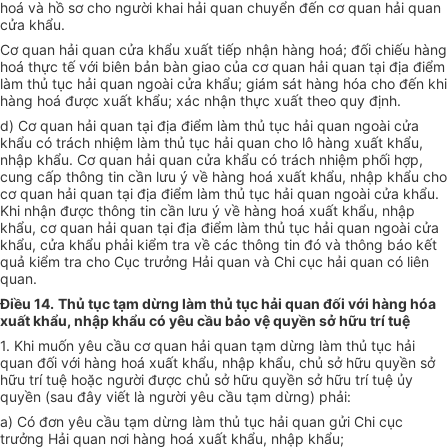
hoá và hồ sơ cho người khai hải quan chuyển đến cơ quan hải quan
cửa khẩu.
Cơ quan hải quan cửa khẩu xuất tiếp nhận hàng hoá; đối chiếu hàng
hoá thực tế với biên bản bàn giao của cơ quan hải quan tại địa điểm
làm thủ tục hải quan ngoài cửa khẩu; giám sát hàng hóa cho đến khi
hàng hoá được xuất khẩu; xác nhận thực xuất theo quy định.
d) Cơ quan hải quan tại địa điểm làm thủ tục hải quan ngoài cửa
khẩu có trách nhiệm làm thủ tục hải quan cho lô hàng xuất khẩu,
nhập khẩu. Cơ quan hải quan cửa khẩu có trách nhiệm phối hợp,
cung cấp thông tin cần lưu ý về hàng hoá xuất khẩu, nhập khẩu cho
cơ quan hải quan tại địa điểm làm thủ tục hải quan ngoài cửa khẩu.
Khi nhận được thông tin cần lưu ý về hàng hoá xuất khẩu, nhập
khẩu, cơ quan hải quan tại địa điểm làm thủ tục hải quan ngoài cửa
khẩu, cửa khẩu phải kiểm tra về các thông tin đó và thông báo kết
quả kiểm tra cho Cục trưởng Hải quan và Chi cục hải quan có liên
quan.
Điều 14.
Thủ tục tạm dừng làm thủ tục hải quan đối với hàng hóa
xuất khẩu, nhập khẩu có yêu cầu bảo vệ quyền sở hữu trí tuệ
1. Khi muốn yêu cầu cơ quan hải quan tạm dừng làm thủ tục hải
quan đối với hàng hoá xuất khẩu, nhập khẩu, chủ sở hữu quyền sở
hữu trí tuệ hoặc người được chủ sở hữu quyền sở hữu trí tuệ ủy
quyền (sau đây viết là người yêu cầu tạm dừng) phải:
a) Có đơn yêu cầu tạm dừng làm thủ tục hải quan gửi Chi cục
trưởng Hải quan nơi hàng hoá xuất khẩu, nhập khẩu;