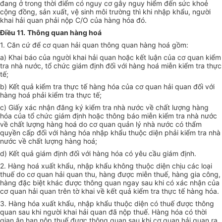
đang ở trong thời điểm có nguy cơ gây nguy hiểm đến sức khoẻ
cộng đồng, sản xuất, vệ sinh môi trường thì khi nhập khẩu, người
khai hải quan phải nộp C/O của hàng hóa đó.
Điều 11.
Thông quan hàng hoá
1. Căn cứ để cơ quan hải quan thông quan hàng hoá gồm:
a) Khai báo của người khai hải quan hoặc kết luận của cơ quan kiểm
tra nhà nước, tổ chức giám định đối với hàng hoá miễn kiểm tra thực
tế;
b) Kết quả kiểm tra thực tế hàng hóa của cơ quan hải quan đối với
hàng hoá phải kiểm tra thực tế;
c) Giấy xác nhận đăng ký kiểm tra nhà nước về chất lượng hàng
hóa của tổ chức giám định hoặc thông báo miễn kiểm tra nhà nước
về chất lượng hàng hoá do cơ quan quản lý nhà nước có thẩm
quyền cấp đối với hàng hóa nhập khẩu thuộc diện phải kiểm tra nhà
nước về chất lượng hàng hoá;
d) Kết quả giám định đối với hàng hóa có yêu cầu giám định.
2. Hàng hoá xuất khẩu, nhập khẩu không thuộc diện chịu các loại
thuế do cơ quan hải quan thu, hàng được miễn thuế, hàng gia công,
hàng đặc biệt khác được thông quan ngay sau khi có xác nhận của
cơ quan hải quan trên tờ khai
về kết quả kiểm tra thực tế hàng hóa.
3. Hàng hóa xuất khẩu, nhập khẩu thuộc diện có thuế được thông
quan sau khi người khai hải quan đã nộp thuế. Hàng hóa có thời
gian ân hạn nộp thuế được thông quan sau khi cơ quan hải quan ra