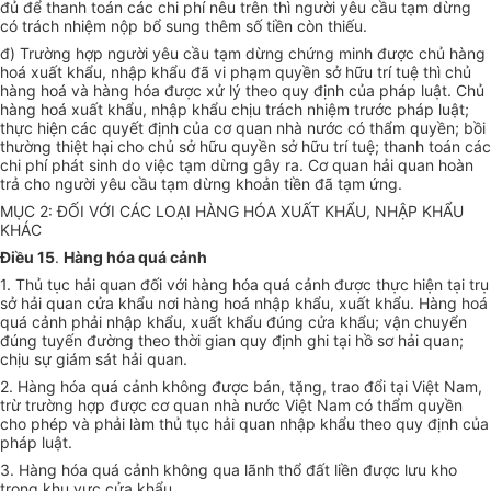
đủ để thanh toán các chi phí nêu trên thì người yêu cầu tạm dừng
có trách nhiệm nộp bổ sung thêm số tiền còn thiếu.
đ) Trường hợp người yêu cầu tạm dừng chứng minh được chủ hàng
hoá xuất khẩu, nhập khẩu đã vi phạm quyền sở hữu trí tuệ thì chủ
hàng hoá và hàng hóa được xử lý theo quy định của pháp luật. Chủ
hàng hoá xuất khẩu, nhập khẩu chịu trách nhiệm trước pháp luật;
thực hiện các quyết định của cơ quan nhà nước có thẩm quyền; bồi
thường thiệt hại cho chủ sở hữu quyền sở hữu trí tuệ; thanh toán các
chi phí phát sinh do việc tạm dừng gây ra. Cơ quan hải quan hoàn
trả cho người yêu cầu tạm dừng khoản tiền đã tạm ứng.
MỤC 2: ĐỐI VỚI CÁC LOẠI HÀNG HÓA XUẤT KHẨU, NHẬP KHẨU
KHÁC
Điều 15
.
Hàng hóa quá cảnh
1. Thủ tục hải quan đối với hàng hóa quá cảnh được thực hiện tại trụ
sở hải quan cửa khẩu nơi hàng hoá nhập khẩu, xuất khẩu. Hàng hoá
quá cảnh phải nhập khẩu, xuất khẩu đúng cửa khẩu; vận chuyển
đúng tuyến đường theo thời gian quy định ghi tại hồ sơ hải quan;
chịu sự giám sát hải quan.
2. Hàng hóa quá cảnh không được bán, tặng, trao đổi tại Việt Nam,
trừ trường hợp được cơ quan nhà nước Việt Nam có thẩm quyền
cho phép và phải làm thủ tục hải quan nhập khẩu theo quy định của
pháp luật.
3. Hàng hóa quá cảnh không qua lãnh thổ đất liền được lưu kho
trong khu vực cửa khẩu.