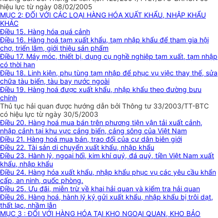
hiệu lực từ ngày 08/02/2005
MỤC 2: ĐỐI VỚI CÁC LOẠI HÀNG HÓA XUẤT KHẨU, NHẬP KHẨU
KHÁC
Điều 15. Hàng hóa quá cảnh
Điều 16. Hàng hoá tạm xuất khẩu, tạm nhập khẩu để tham gia hội
chợ, triển lãm, giới thiệu sản phẩm
Điều 17. Máy móc, thiết bị, dụng cụ nghề nghiệp tạm xuất, tạm nhập
có thời hạn
Điều 18. Linh kiện, phụ tùng tạm nhập để phục vụ việc thay thế, sửa
chữa tàu biển, tàu bay nước ngoài
Điều 19. Hàng hoá được xuất khẩu, nhập khẩu theo đường bưu
chính
Thủ tục hải quan được hướng dẫn bởi Thông tư 33/2003/TT-BTC
có hiệu lực từ ngày 30/5/2003
Điều 20. Hàng hoá mua bán trên phương tiện vận tải xuất cảnh,
nhập cảnh tại khu vực cảng biển, cảng sông của Việt Nam
Điều 21. Hàng hoá mua bán, trao đổi của cư dân biên giới
Điều 22. Tài sản di chuyển xuất khẩu, nhập khẩu
Điều 23. Hành lý, ngoại hối, kim khí quý, đá quý, tiền Việt Nam xuất
khẩu, nhập khẩu
Điều 24. Hàng hóa xuất khẩu, nhập khẩu phục vụ các yêu cầu khẩn
cấp, an ninh, quốc phòng.
Điều 25. Ưu đãi, miễn trừ về khai hải quan và kiểm tra hải quan
Điều 26. Hàng hoá, hành lý ký gửi xuất khẩu, nhập khẩu bị trôi dạt,
thất lạc, nhầm lẫn
MỤC 3 : ĐỐI VỚI HÀNG HÓA TẠI KHO NGOẠI QUAN, KHO BẢO