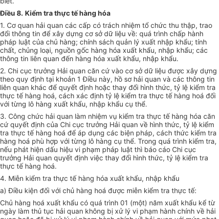
biết.
Điều 8.
Kiểm tra thực tế hàng hóa
1. Cơ quan hải quan các cấp có trách nhiệm tổ chức thu thập, trao
đổi thông tin để xây dựng cơ sở dữ liệu về: quá trình chấp hành
pháp luật của chủ hàng; chính sách quản lý xuất nhập khẩu; tính
chất, chủng loại, nguồn gốc hàng hóa xuất khẩu, nhập khẩu; các
thông tin liên quan đến hàng hóa xuất khẩu, nhập khẩu.
2. Chi cục trưởng Hải quan căn cứ vào cơ sở dữ liệu được xây dựng
theo quy định tại khoản 1 Điều này, hồ sơ hải quan và các thông tin
liên quan khác để quyết định hoặc thay đổi hình thức, tỷ lệ kiểm tra
thực tế hàng hoá, cách xác định tỷ lệ kiểm tra thực tế hàng hoá đối
với từng lô hàng xuất khẩu, nhập khẩu cụ thể.
3. Công chức hải quan làm nhiệm vụ kiểm tra thực tế hàng hóa căn
cứ quyết định của Chi cục trưởng Hải quan về hình thức, tỷ lệ kiểm
tra thực tế hàng hoá để áp dụng các biện pháp, cách thức kiểm tra
hàng hoá phù hợp với từng lô hàng cụ thể. Trong quá trình kiểm tra,
nếu phát hiện dấu hiệu vi phạm pháp luật thì báo cáo Chi cục
trưởng Hải quan quyết định việc thay đổi hình thức, tỷ lệ kiểm tra
thực tế hàng hoá.
4. Miễn kiểm tra thực tế hàng hóa xuất khẩu, nhập khẩu
a) Điều kiện đối với chủ hàng hoá được miễn kiểm tra thực tế:
Chủ hàng hoá xuất khẩu có quá trình 01 (một) năm xuất khẩu kể từ
ngày làm thủ tục hải quan không bị xử lý vi phạm hành chính về hải