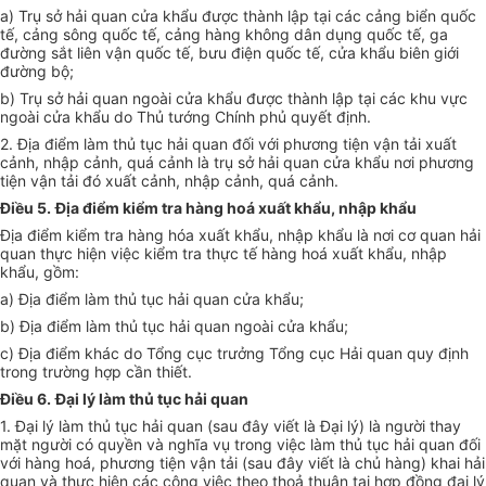
a) Trụ sở hải quan cửa khẩu được thành lập tại các cảng biển quốc
tế, cảng sông quốc tế, cảng hàng không dân dụng quốc tế, ga
đường sắt liên vận quốc tế, bưu điện quốc tế, cửa khẩu biên giới
đường bộ;
b) Trụ sở hải quan ngoài cửa khẩu được thành lập tại các khu vực
ngoài cửa khẩu do Thủ tướng Chính phủ quyết định.
2. Địa điểm làm thủ tục hải quan đối với phương tiện vận tải xuất
cảnh, nhập cảnh, quá cảnh là trụ sở hải quan cửa khẩu nơi phương
tiện vận tải đó xuất cảnh, nhập cảnh, quá cảnh.
Điều 5.
Địa điểm kiểm tra hàng hoá xuất khẩu, nhập khẩu
Địa điểm kiểm tra hàng hóa xuất khẩu, nhập khẩu là nơi cơ quan hải
quan thực hiện việc kiểm tra thực tế hàng hoá xuất khẩu, nhập
khẩu, gồm:
a) Địa điểm làm thủ tục hải quan cửa khẩu;
b) Địa điểm làm thủ tục hải quan ngoài cửa khẩu;
c) Địa điểm khác do Tổng cục trưởng Tổng cục Hải quan quy định
trong trường hợp cần thiết.
Điều 6.
Đại lý làm thủ tục hải quan
1. Đại lý làm thủ tục hải quan (sau đây viết là Đại lý) là người thay
mặt người có quyền và nghĩa vụ trong việc làm thủ tục hải quan đối
với hàng hoá, phương tiện vận tải (sau đây viết là chủ hàng) khai hải
quan và thực hiện các công việc theo thoả thuận tại hợp đồng đại lý