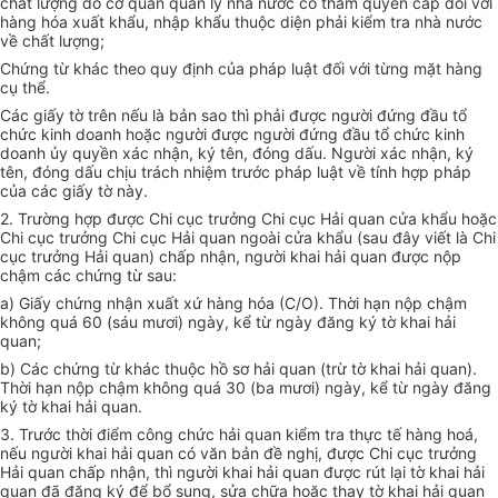
chất lượng do cơ quan quản lý nhà nước có thẩm quyền cấp đối với
hàng hóa xuất khẩu, nhập khẩu thuộc diện phải kiểm tra nhà nước
về chất lượng;
Chứng từ khác theo quy định của pháp luật đối với từng mặt hàng
cụ thể.
Các giấy tờ trên nếu là bản sao thì phải được người đứng đầu tổ
chức kinh doanh hoặc người được người đứng đầu tổ chức kinh
doanh ủy quyền xác nhận, ký tên, đóng dấu. Người xác nhận, ký
tên, đóng dấu chịu trách nhiệm trước pháp luật về tính hợp pháp
của các giấy tờ này.
2. Trường hợp được Chi cục trưởng Chi cục Hải quan cửa khẩu hoặc
Chi cục trưởng Chi cục Hải quan ngoài cửa khẩu (sau đây viết là Chi
cục trưởng Hải quan) chấp nhận, người khai hải quan được nộp
chậm các chứng từ sau:
a) Giấy chứng nhận xuất xứ hàng hóa (C/O). Thời hạn nộp chậm
không quá 60 (sáu mươi) ngày, kể từ ngày đăng ký tờ khai hải
quan;
b) Các chứng từ khác thuộc hồ sơ hải quan (trừ tờ khai hải quan).
Thời hạn nộp chậm không quá 30 (ba mươi) ngày, kể từ ngày đăng
ký tờ khai hải quan.
3. Trước thời điểm công chức hải quan kiểm tra thực tế hàng hoá,
nếu người khai hải quan có văn bản đề nghị, được Chi cục trưởng
Hải quan chấp nhận, thì người khai hải quan được rút lại tờ khai hải
quan đã đăng ký để bổ sung, sửa chữa hoặc thay tờ khai hải quan