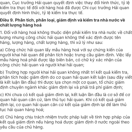
quan, Cục trưởng Hải quan quyết định việc thay đổi hình thức, tỷ lệ
kiểm tra thực tế đối với hàng hoá đã được Chi cục trưởng Hải quan
quyết định hình thức, tỷ lệ kiểm tra thực tế.
Điều 9.
Phân tích, phân loại, giám định và kiểm tra nhà nước về
chất lượng hàng hoá
1. Đối với hàng hoá không thuộc diện phải kiểm tra nhà nước về chất
lượng nhưng công chức hải quan không thể xác định được tên
hàng, lượng hàng, chất lượng hàng, thì xử lý như sau:
a) Công chức hải quan lấy mẫu hàng hoá với sự chứng kiến của
người khai hải quan để phân tích hoặc trưng cầu giám định. Việc lấy
mẫu hàng hoá phải được lập biên bản, có chữ ký xác nhận của
công chức hải quan và người khai hải quan;
b) Trường hợp người khai hải quan không nhất trí kết quả kiểm tra,
phân tích hoặc giám định do cơ quan hải quan kết luận (sau đây viết
là kết luận lần đầu) thì được lựa chọn một cơ quan, tổ chức giám
định chuyên ngành khác giám định lại và phải trả phí giám định;
c) Khi chưa có kết quả giám đinh lại, kết luận lần đầu là cơ sở để cơ
quan hải quan căn cứ, làm thủ tục hải quan. Khi có kết quả giám
định lại, cơ quan hải quan căn cứ kết qủa giám định lại để làm thủ
tục hải quan hàng hoá;
d) Chủ hàng chịu trách nhiệm trước pháp luật về tính hợp pháp của
kết quả giám định nếu hàng hoá được giám định ở nước ngoài theo
yêu cầu của chủ hàng.