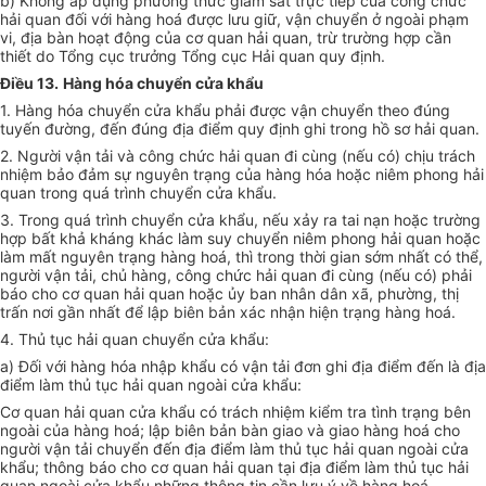
b) Không áp dụng phương thức giám sát trực tiếp của công chức
hải quan đối với hàng hoá được lưu giữ, vận chuyển ở ngoài phạm
vi, địa bàn hoạt động của cơ quan hải quan, trừ trường hợp cần
thiết do Tổng cục trưởng Tổng cục Hải quan quy định.
Điều 13.
Hàng hóa chuyển cửa khẩu
1. Hàng hóa chuyển cửa khẩu phải được vận chuyển theo đúng
tuyến đường, đến đúng địa điểm quy định ghi trong hồ sơ hải quan.
2. Người vận tải và công chức hải quan đi cùng (nếu có) chịu trách
nhiệm bảo đảm sự nguyên trạng của hàng hóa hoặc niêm phong hải
quan trong quá trình chuyển cửa khẩu.
3. Trong quá trình chuyển cửa khẩu, nếu xảy ra tai nạn hoặc trường
hợp bất khả kháng khác làm suy chuyển niêm phong hải quan hoặc
làm mất nguyên trạng hàng hoá, thì trong thời gian sớm nhất có thể,
người vận tải, chủ hàng, công chức hải quan đi cùng (nếu có) phải
báo cho cơ quan hải quan hoặc ủy ban nhân dân xã, phường, thị
trấn nơi gần nhất để lập biên bản xác nhận hiện trạng hàng hoá.
4. Thủ tục hải quan chuyển cửa khẩu:
a) Đối với hàng hóa nhập khẩu có vận tải đơn ghi địa điểm đến là địa
điểm làm thủ tục hải quan ngoài cửa khẩu:
Cơ quan hải quan cửa khẩu có trách nhiệm kiểm tra tình trạng bên
ngoài của hàng hoá; lập biên bản bàn giao và giao hàng hoá cho
người vận tải chuyển đến địa điểm làm thủ tục hải quan ngoài cửa
khẩu; thông báo cho cơ quan hải quan tại địa điểm làm thủ tục hải
quan ngoài cửa khẩu những thông tin cần lưu ý về hàng hoá.