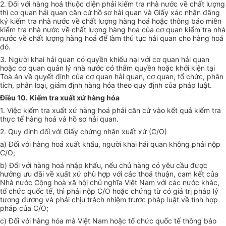
2. Đối với hàng hoá thuộc diện phải kiểm tra nhà nước về chất lượng
thì cơ quan hải quan căn cứ hồ sơ hải quan và Giấy xác nhận đăng
ký kiểm tra nhà nước về chất lượng hàng hoá hoặc thông báo miễn
kiểm tra nhà nước về chất lượng hàng hoá của cơ quan kiểm tra nhà
nước về chất lượng hàng hoá để làm thủ tục hải quan cho hàng hoá
đó.
3. Người khai hải quan có quyền khiếu nại với cơ quan hải quan
hoặc cơ quan quản lý nhà nước có thẩm quyền hoặc khởi kiện tại
Toà án về quyết định của cơ quan hải quan, cơ quan, tổ chức, phân
tích, phân loại, giám định hàng hóa theo quy định của pháp luật.
Điều 10.
Kiểm tra xuất xứ hàng hóa
1. Việc kiểm tra xuất xứ hàng hoá phải căn cứ vào kết quả kiểm tra
thực tế hàng hoá và hồ sơ hải quan.
2. Quy định đối với Giấy chứng nhận xuất xứ (C/O)
a) Đối với hàng hoá xuất khẩu, người khai hải quan không phải nộp
C/O;
b) Đối với hàng hoá nhập khẩu, nếu chủ hàng có yêu cầu được
hưởng ưu đãi về xuất xứ phù hợp với các thoả thuận, cam kết của
Nhà nước Cộng hoà xã hội chủ nghĩa Việt Nam với các nước khác,
tổ chức quốc tế, thì phải nộp C/O hoặc chứng từ có giá trị pháp lý
tương đương và phải chịu trách nhiệm trước pháp luật về tính hợp
pháp của C/O;
c) Đối với hàng hóa mà Việt Nam hoặc tổ chức quốc tế thông báo