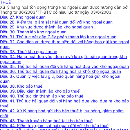
THUẾ
Xử lý hàng hoá tồn đọng trong kho ngoại quan được hướng dẫn bởi
Thông tư 36/2003/TT-BTC có hiệu lực từ ngày 03/6/2003
Điều 27. Kho ngoại quan
Điều 28. Kiểm tra, giám sát hải quan đối với kho ngoại quan
Điều 29. Khu vực được thành lập kho ngoại quan
Điều 30. Thành lập kho ngoại quan
Điều 31. Thủ tục xét cấp Giấy phép thành lập kho ngoại quan
Điều 32. Các dịch vụ được thực hiện đối với hàng hoá gửi kho ngoại
quan
Điều 33. Thuê kho ngoại quan
Điều 34. Hàng hoá đưa vào, đưa ra và lưu giữ, bảo quản trong kho
ngoại quan
Điều 35. Thủ tục hải quan đối với hàng hoá đưa vào kho ngoại quan
Điều 36. Thủ tục hải quan đưa hàng hoá ra khỏi kho ngoại quan
Điều 37. Quản lý việc lưu giữ, bảo quản hàng hoá gửi kho ngoại
quan
Điều 38. Kho bảo thuế
Điều 39. Điều kiện thành lập kho bảo thuế
Điều 40. Thủ tục xin thành lập kho bảo thuế
Điều 41. Thủ tục hải quan đối với hàng hoá đưa vào, đưa ra kho bảo
thuế
Điều 42. Xử lý hàng hoá gửi kho bảo thuế bị hư hỏng, giảm phẩm
chất
Điều 43. Thanh khoản hàng hoá tại kho bảo thuế
Điều 44. Kiểm tra, giám sát hải quan đối với kho bảo thuế