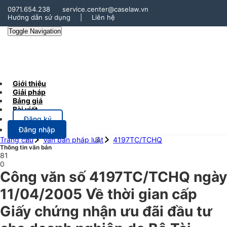
0971.654.238
service.center@caselaw.vn
Hướng dẫn sử dụng
|
Liên hệ
Toggle Navigation
Giới thiệu
Giải pháp
Bảng giá
Bài viết
Đăng ký
Đăng nhập
Trang chủ
Văn bản pháp luật
4197TC/TCHQ
Thông tin văn bản
81
0
Công văn số 4197TC/TCHQ ngày
11/04/2005 Về thời gian cấp
Giấy chứng nhận ưu đãi đầu tư