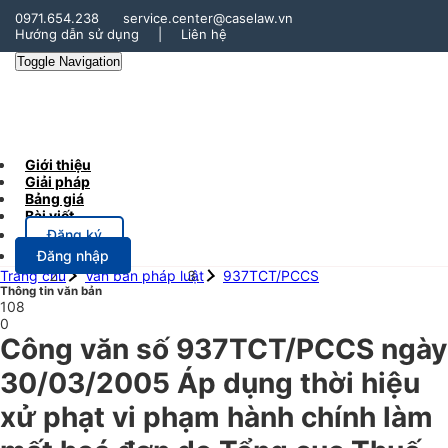
0971.654.238
service.center@caselaw.vn
Hướng dẫn sử dụng
|
Liên hệ
Toggle Navigation
Giới thiệu
Giải pháp
Bảng giá
Bài viết
Đăng ký
Đăng nhập
Trang chủ
Văn bản pháp luật
937TCT/PCCS
Thông tin văn bản
108
0
Công văn số 937TCT/PCCS ngày
30/03/2005 Áp dụng thời hiệu
xử phạt vi phạm hành chính làm