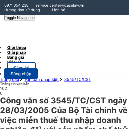
0971.654.238
service.center@caselaw.vn
Hướng dẫn sử dụng
|
Liên hệ
Toggle Navigation
Giới thiệu
Giải pháp
Bảng giá
Bài viết
Đăng ký
Đăng nhập
Trang chủ
Văn bản pháp luật
3545/TC/CST
Thông tin văn bản
102
0
Công văn số 3545/TC/CST ngày
28/03/2005 Của Bộ Tài chính về
việc miễn thuế thu nhập doanh